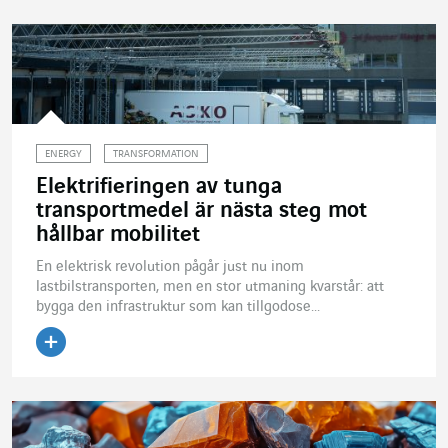
ENERGY
TRANSFORMATION
Elektrifieringen av tunga
transportmedel är nästa steg mot
hållbar mobilitet
En elektrisk revolution pågår just nu inom
lastbilstransporten, men en stor utmaning kvarstår: att
bygga den infrastruktur som kan tillgodose...
Läs artikeln