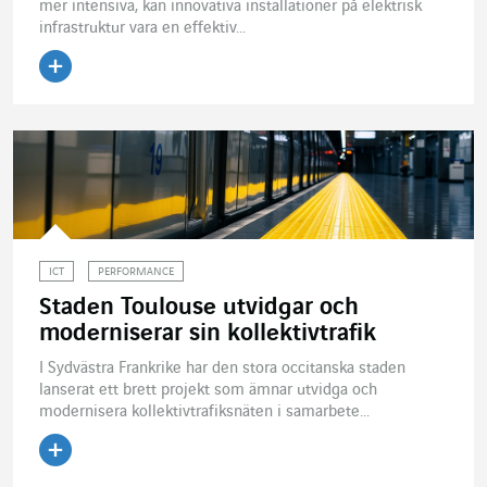
mer intensiva, kan innovativa installationer på elektrisk
infrastruktur vara en effektiv...
Läs artikeln
ICT
PERFORMANCE
Staden Toulouse utvidgar och
moderniserar sin kollektivtrafik
I Sydvästra Frankrike har den stora occitanska staden
lanserat ett brett projekt som ämnar utvidga och
modernisera kollektivtrafiksnäten i samarbete...
Läs artikeln