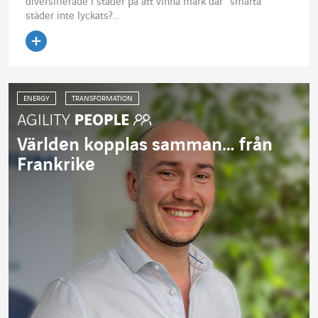
diversifierade i städer på att vinna mark där ”smarta”
städer inte lyckats?...
Läs artikeln
ENERGY
TRANSFORMATION
Världen kopplas samman… från
Frankrike