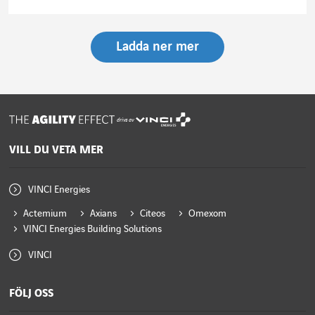
Läs artikeln
Ladda ner mer
drivs av
VILL DU VETA MER
VINCI Energies
Actemium
Axians
Citeos
Omexom
VINCI Energies Building Solutions
VINCI
FÖLJ OSS