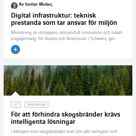
Av Stefan Weber,
Digital infrastruktur: teknisk
prestanda som tar ansvar för miljön
Minskning av utsläppen, ansvarsfull innovation och lokalt
engagemang: för Axians och Actemium i Schweiz, ger...
ICT
INNOVATION
För att förhindra skogsbränder krävs
intelligenta lösningar
I kampen mot skogsbränder som blir allt vanligare och