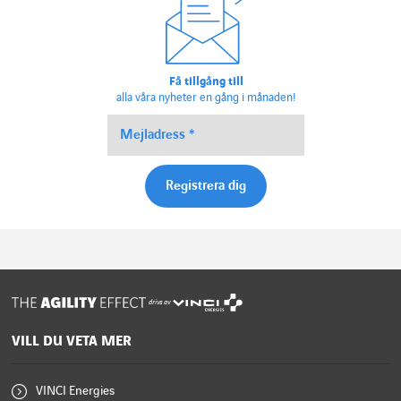
Få tillgång till
alla våra nyheter en gång i månaden!
drivs av
VILL DU VETA MER
VINCI Energies