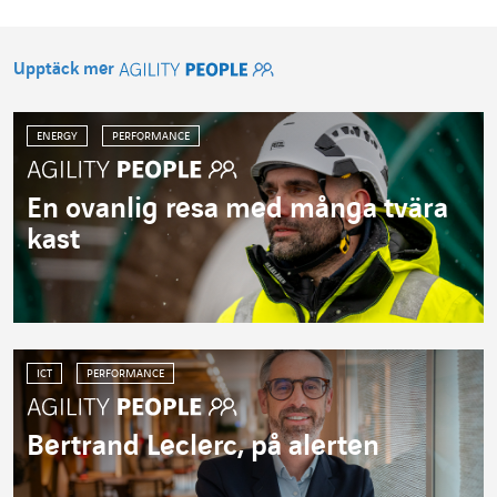
Upptäck mer
Agility People
ENERGY
PERFORMANCE
En ovanlig resa med många tvära
kast
ICT
PERFORMANCE
Bertrand Leclerc, på alerten