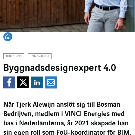
Tillbaka till startsidan
BUILDINGS
INNOVATION
Byggnadsdesignexpert 4.0
Dela på Facebook
Dela på Twitter
Dela på Linkedin
Dela per mejl
När Tjerk Alewijn anslöt sig till Bosman
Bedrijven, medlem i VINCI Energies med
bas i Nederländerna, år 2021 skapade han
sin egen roll som FoU-koordinator för BIM.