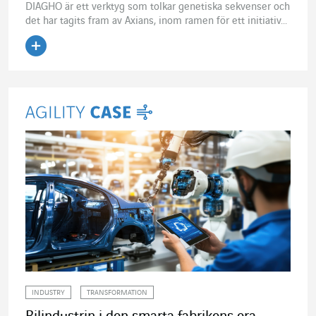
DIAGHO är ett verktyg som tolkar genetiska sekvenser och
det har tagits fram av Axians, inom ramen för ett initiativ...
Läs artikeln
INDUSTRY
TRANSFORMATION