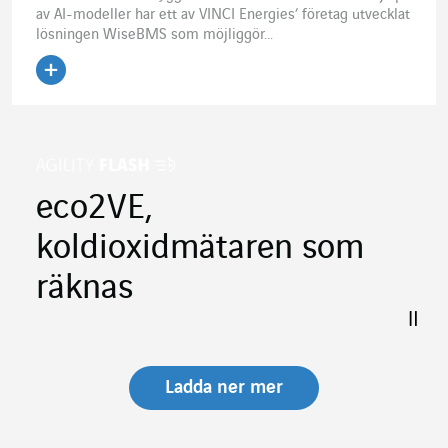
av AI-modeller har ett av VINCI Energies’ företag utvecklat
lösningen WiseBMS som möjliggör...
Läs artikeln
eco2VE,
koldioxidmätaren som
räknas
Ladda ner mer