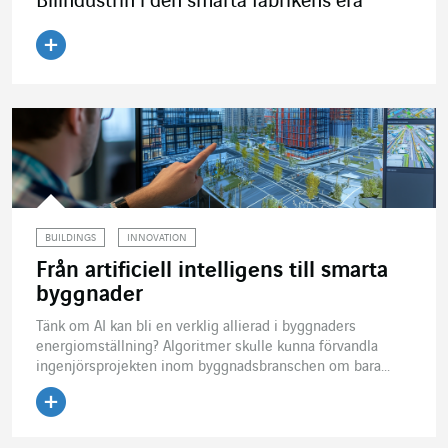
Bilindustrin i den smarta fabrikens era
Läs artikeln
BUILDINGS
INNOVATION
Från artificiell intelligens till smarta
byggnader
Tänk om AI kan bli en verklig allierad i byggnaders
energiomställning? Algoritmer skulle kunna förvandla
ingenjörsprojekten inom byggnadsbranschen om bara...
Läs artikeln