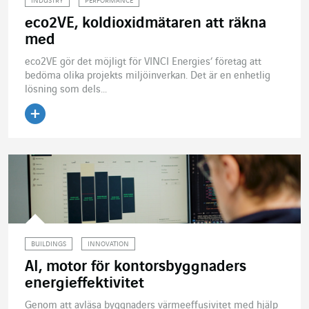
INDUSTRY
PERFORMANCE
eco2VE, koldioxidmätaren att räkna
med
eco2VE gör det möjligt för VINCI Energies’ företag att
bedöma olika projekts miljöinverkan. Det är en enhetlig
lösning som dels...
Läs artikeln
BUILDINGS
INNOVATION
AI, motor för kontorsbyggnaders
energieffektivitet
Genom att avläsa byggnaders värmeeffusivitet med hjälp