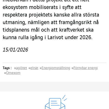
medverkan i detta projekt att ett helt
ekosystem mobiliserats i syfte att
respektera projektets kanske allra största
utmaning, nämligen att framgångsrikt nå
tidsplanens mål och att kraftverket ska
kunna rulla igång i Larivot under 2026.
15/01/2026
Tags :
#
agilitet
#
elnät
#
Energiomställning
#
Förnybar energi
#
Omexom