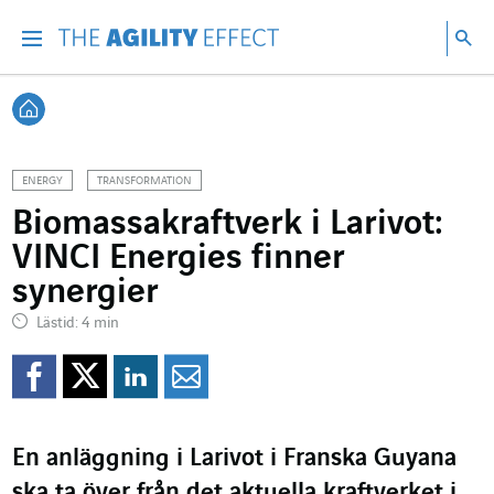
Gå direkt till sidans innehåll
Gå till huvudnavigeringen
Gå till forskning
Sö
Menu
Sök
Tillbaka till startsidan
ENERGY
TRANSFORMATION
Biomassakraftverk i Larivot:
VINCI Energies finner
synergier
Lästid: 4 min
Dela på Facebook
Dela på Twitter
Dela på Linkedin
Dela per mejl
En anläggning i Larivot i Franska Guyana
ska ta över från det aktuella kraftverket i