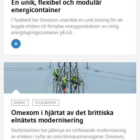
En unik, flexibel och modulär
energicontainer
I Tyskland har Omexom utvecklat en unik lösning för att
koppla elnätet till förnybar energiproduktion: en rörlig
energilagringscontainer på 4,6...
Läs artikeln
ENERGY
ACCELERATION
Omexom i hjärtat av det brittiska
elnätets modernisering
Storbritannien har påbörjat en omfattande modernisering
av elnäten i syfte att anta klimatutmaningarna. Omexom,