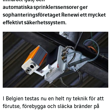
automatiska
sprinkler
ssensorer
ger
sophanteringsföretaget
Renewi
ett
mycket
effektivt
säkerhetssystem.
I Belgien testas nu en helt ny teknik för att
förutse, förebygga och släcka bränder på