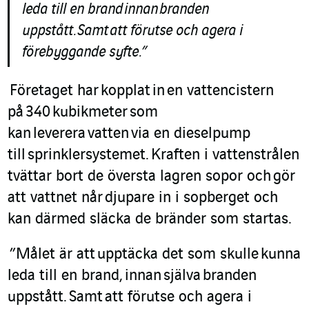
leda till en brand
innan
branden
uppstått
.
Samt
att förutse och agera i
förebyggande syfte
.
”
Företaget har
kop
p
l
at
in
en vattencistern
på
340
kubikmeter
som
kan
leverera
vatten
via en dieselpump
till
sprinkler
systemet.
Kraften i vattenstrålen
tvättar bort de översta lagren sopor och
gör
att vattnet når
djupare in i sopberget och
kan därmed släcka de bränder som startas.
”
Målet är att
upptäcka det som skulle
kunna
leda till en brand
,
innan
själva
branden
uppstått
.
Samt
att förutse och agera i