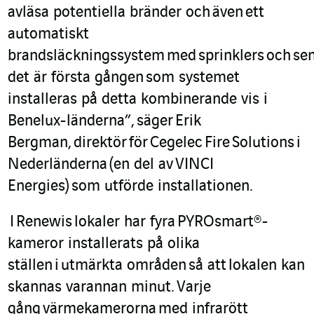
avläsa potentiella bränder och
även
ett
automatiskt
brandsläckningssystem
med
sprinklers
och
s
en
det är första gånge
n
som systemet
installeras på detta kombinerande vis i
Benelux-länderna
”
,
säger
Erik
Bergman,
direktör
för
Cegelec
Fire
Solutions
i
Nederländerna
(en del av
VINCI
Energies
)
som utförde installationen.
I
Renewi
s
lokaler har fyra
PYROsmart
®
-
kameror installerats på olika
ställen
i
ut
märkta områden
så att
lokalen kan
skannas varannan minut.
Varje
gång
värme
kamerorna
med infrarött