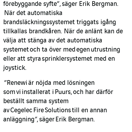
förebyggande syfte
”,
säger Erik Bergman.
När det automatiska
brandsläckningssystemet triggats igång
tillkallas brandkåren. När de anlänt kan de
välja att stänga av det automa
t
iska
systemet
och ta över med
egen
utrustning
eller att styra
sprinkler
systemet med en
joystick.
”
Renewi
är nöjda med lösningen
som
vi
installerat i
Puurs
,
och har därför
beställt samma system
av
Cegelec
Fire
Solutions
till en annan
anläggning
”
,
säger
Erik Bergman.