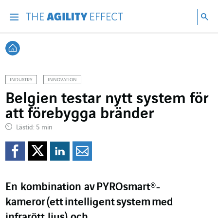
Gå direkt till sidans innehåll
Gå till huvudnavigeringen
Gå till forskning
Sö
Menu
Sök
Tillbaka till startsidan
INDUSTRY
INNOVATION
Belgien testar nytt system för
att förebygga bränder
Lästid: 5 min
Dela på Facebook
Dela på Twitter
Dela på Linkedin
Dela per mejl
En kombination av
PYROsmart
®
-
kameror
(
ett
intelligent
system
med
infrarött ljus
) och