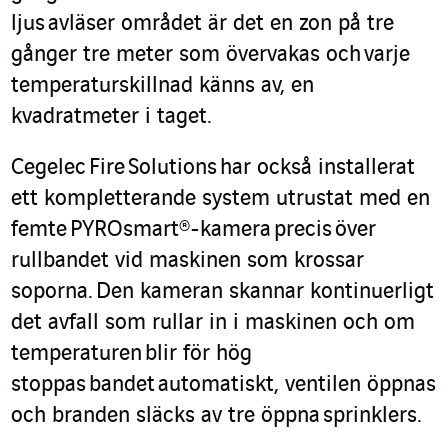
ljus
avläser området är det en zon på tre
gånger tre meter som övervakas och
varje
temperaturskillnad känns av, en
kvadratmeter i taget.
Cegelec
Fire
Solutions
h
a
r också installerat
ett kompletterande system utrustat med en
femte
PYROsmart
®
-kamera
precis
över
rullbandet vid maskinen som krossar
soporna.
Den kameran skannar kontinuerligt
det avfall som rullar in i maskinen och om
temperaturen
bli
r för hög
stopp
a
s
bandet
automatiskt
, ventilen öppnas
och branden släcks av tre öppna
sprinklers.