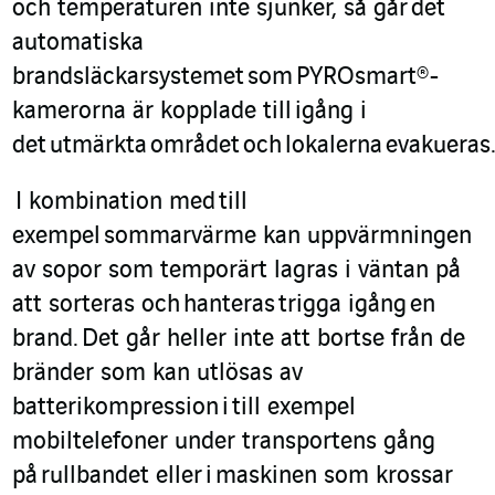
och temperaturen inte sjunker, så går
det
automatiska
brandsläckarsystemet
som
PYROsmart
®-
kameror
na är kopplade till
igång i
det
utmärkta
området
och
l
okale
r
n
a
evakueras
I kombination med
till
exempel
sommarvärme kan uppvärm
n
ingen
av sopor som temporärt lagras i väntan på
att sorteras och
hanteras
trigga igång
en
brand.
Det går heller inte att bortse från de
bränder som kan utlösas av
batterikompression
i
till exempel
mobiltelefoner under transportens gång
på
rull
bandet eller
i
maskinen som krossar