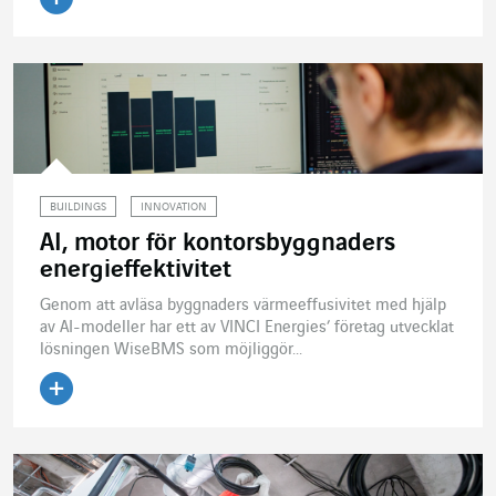
Läs artikeln
BUILDINGS
INNOVATION
AI, motor för kontorsbyggnaders
energieffektivitet
Genom att avläsa byggnaders värmeeffusivitet med hjälp
av AI-modeller har ett av VINCI Energies’ företag utvecklat
lösningen WiseBMS som möjliggör...
Läs artikeln