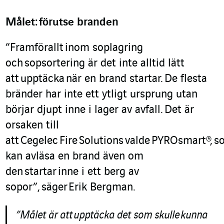
Mål
et
:
förutse branden
”
Framförallt
inom soplagring
och
sop
sortering är det inte alltid lätt
att
upptäcka
när en brand startar
.
De flesta
bränder har inte ett ytligt ursprung utan
börjar djupt inne i lager av avfall.
Det är
orsaken till
att
Cegelec
Fire
Solutions
v
a
lde
PYROsmart
®
,
s
kan avläsa en brand även om
den
startar
inne i ett berg av
sopor
”,
säger
Erik Bergman.
”
Målet är att
upptäcka det som skulle
kunna