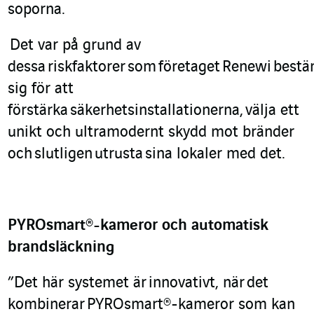
soporna.
De
t var på grund av
dessa
riskfaktorer
som
företaget
Renewi
bestä
sig för att
förstärka
säkerhetsinstallationerna
,
välja ett
unikt och ultramodernt skydd mot bränder
och
slutligen
utrusta
sina lokaler med det.
PYROsmart
®
-kameror och au
to
matisk
brandsläckning
”Det här systemet är
innovativt, när
det
kombinerar
PYROsmart
®
-kameror som kan