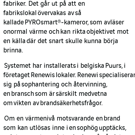
fabriker. Det går ut på att en
fabrikslokal
övervakas av
så
kallade
PYROsmart
®
-kameror
,
som avläser
onormal värme och
kan rikta
objektivet mot
en källa
där det snart skulle kunna börja
brinna.
S
ystemet har installerats
i belgiska
Puurs
,
i
företaget
Renewis
lokaler
.
Renewi
specialisera
sig på
sophantering och återvinning
,
en
bransch
som är
särskilt medvetna
om
vikten av
brandsäkerhetsfrågor.
Om en v
ärmenivå motsvara
nde en
brand
som kan utlösas inne i
en
sophög
upptäcks
,