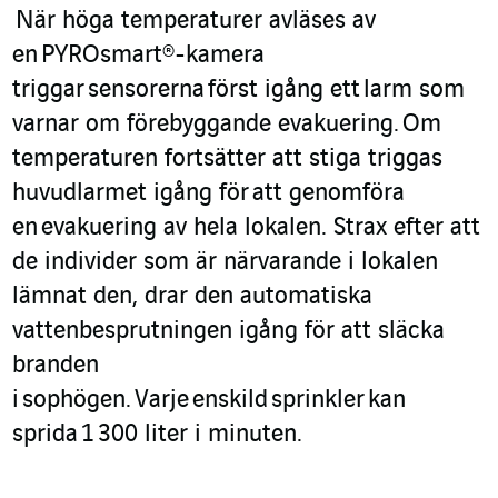
När höga temperaturer avläses av
en
PYROsmart
®
-kamera
triggar
s
ensorerna
först igång ett
larm som
varnar om förebyggande evakuering.
Om
temperaturen fortsätter att stiga triggas
huvudlarmet igång för
att genomföra
en
evakuering av hela lokalen. Strax efter att
de individer som är närvarande i lokalen
lämnat den, drar den automatiska
vattenbesprutningen igång för att släcka
branden
i
sophögen.
Varje
enskild
sprinkler
kan
sprida
1 300 lit
er i minute
n
.