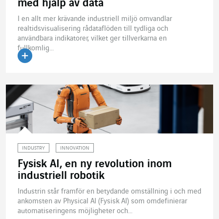
med hjälp av data
I en allt mer krävande industriell miljö omvandlar
realtidsvisualisering rådataflöden till tydliga och
användbara indikatorer, vilket ger tillverkarna en
fullkomlig...
Läs artikeln
INDUSTRY
INNOVATION
Fysisk AI, en ny revolution inom
industriell robotik
Industrin står framför en betydande omställning i och med
ankomsten av Physical AI (Fysisk AI) som omdefinierar
automatiseringens möjligheter och...