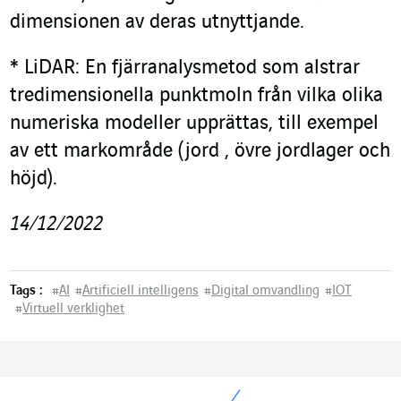
dimensionen av deras utnyttjande.
*
LiDAR: En fjärranalysmetod som alstrar
tredimensionella punktmoln från vilka olika
numeriska modeller upprättas, till exempel
av ett markområde (jord , övre jordlager och
höjd).
14/12/2022
Tags :
#
AI
#
Artificiell intelligens
#
Digital omvandling
#
IOT
#
Virtuell verklighet