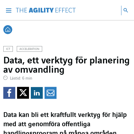
Gå direkt till sidans innehåll
Gå till huvudnavigeringen
Gå till forskning
Sö
Menu
Sök
Tillbaka till startsidan
ICT
ACCELERATION
Data, ett verktyg för planering
av omvandling
Lästid: 6 min
Dela på Facebook
Dela på Twitter
Dela på Linkedin
Dela per mejl
Data kan bli ett kraftfullt verktyg för hjälp
med att genomföra offentliga
handlingsprogram på många områden,