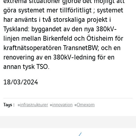
extrema situationer gjorde det möjligt att
göra systemet mer tillförlitligt ; systemet
har använts i två storskaliga projekt i
Tyskland: byggandet av den nya 380kV-
linjen mellan Birkenfeld och Ötisheim för
kraftnätsoperatören TransnetBW; och en
renovering av en 380kV-ledning för en
annan tysk TSO.
18/03/2024
Tags :
#
infrastrukturer
#
innovation
#
Omexom