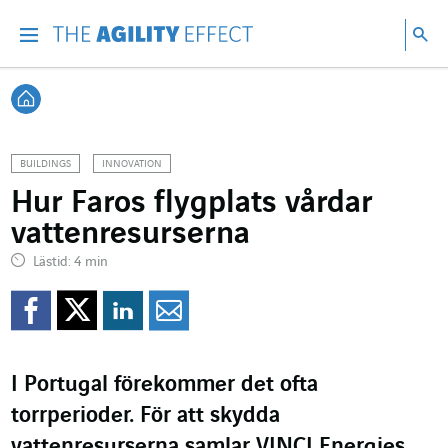
Gå direkt till sidans innehåll
Gå till huvudnavigeringen
Gå till forskning
Sö
Menu
Sök
Tillbaka till startsidan
BUILDINGS
INNOVATION
Hur Faros flygplats vårdar
vattenresurserna
Lästid: 4 min
Dela på Facebook
Dela på Twitter
Dela på Linkedin
Dela per mejl
I Portugal förekommer det ofta
torrperioder. För att skydda
vattenresurserna samlar VINCI Energies