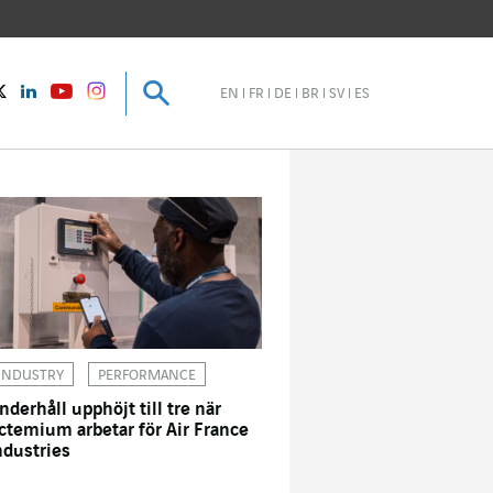
Sök
Sök
instagram
Twitter
LinkedIn
Youtube
EN
FR
DE
BR
SV
ES
INDUSTRY
PERFORMANCE
nderhåll upphöjt till tre när
ctemium arbetar för Air France
ndustries