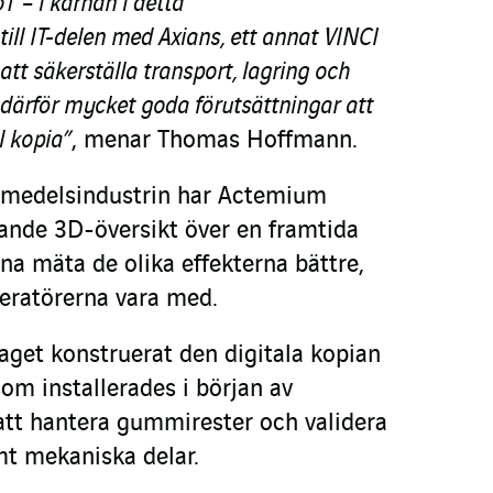
oT – i kärnan i detta
till IT-delen med Axians, ett annat VINCI
att säkerställa transport, lagring och
r därför mycket goda förutsättningar att
l kopia”
, menar Thomas Hoffmann.
emedelsindustrin har Actemium
ande 3D-översikt över en framtida
na mäta de olika effekterna bättre,
eratörerna vara med.
aget konstruerat den digitala kopian
om installerades i början av
 att hantera gummirester och validera
t mekaniska delar.