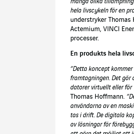
mängd olika tillämpning
hela livscykeln för en pr
understryker Thomas 
Actemium, VINCI Energ
processer.
En produkts hela livs
”Detta koncept kommer 
framtagningen. Det gör 
datorer virtuellt eller fö
Thomas Hoffmann.
”D
användarna av en maskin
tas i drift. De digitala
av lösningar för föreby