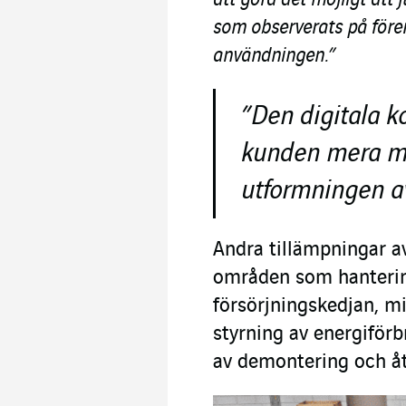
att göra det möjligt att
som observerats på för
användningen.”
”Den digitala ko
kunden mera me
utformningen av
Andra tillämpningar av
områden som hantering
försörjningskedjan, mi
styrning av energiför
av demontering och åt