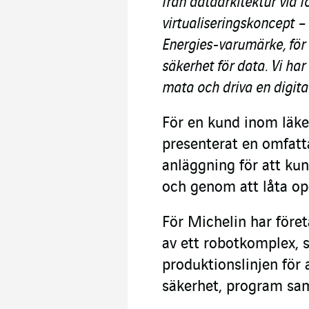
från dataarkitektur via I
virtualiseringskoncept – 
Energies-varumärke, för 
säkerhet för data. Vi ha
mata och driva en digita
För en kund inom läk
presenterat en omfatt
anläggning för att kun
och genom att låta op
För Michelin har föret
av ett robotkomplex, s
produktionslinjen för
säkerhet, program sam