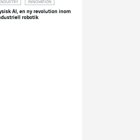
INDUSTRY
INNOVATION
ysisk AI, en ny revolution inom
ndustriell robotik