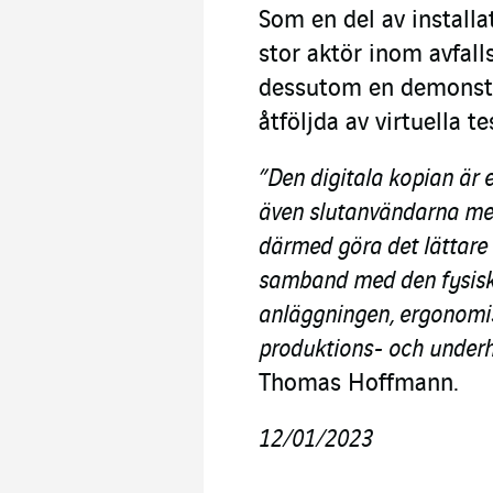
Som en del av installa
stor aktör inom avfal
dessutom en demonstr
åtföljda av virtuella te
”Den digitala kopian är 
även slutanvändarna mer
därmed göra det lättare 
samband med den fysiska
anläggningen, ergonomi
produktions- och underh
Thomas Hoffmann.
12/01/2023