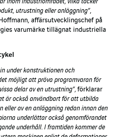
ar inom industriområdet, vilka täcker
odukt, utrustning eller anläggning”
,
Hoffmann, affärsutvecklingschef på
ies varumärke tillägnat industriella
cykel
in under konstruktionen och
det möjligt att pröva programvaran för
r vissa delar av en utrustning”,
förklarar
et är också användbart för att utbilda
 eller av en anläggning redan innan den
 kopiorna underlättar också genomförandet
ggande underhåll. I framtiden kommer de