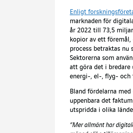
Enligt forskningsför
marknaden för digitala
år 2022 till 73,5 milja
kopior av ett föremål,
process betraktas nu 
Sektorerna som anvä
att göra det i bredare
energi-, el-, flyg- och
Bland fördelarna med 
uppenbara det faktum 
utspridda i olika länd
”Mer allmänt har digital