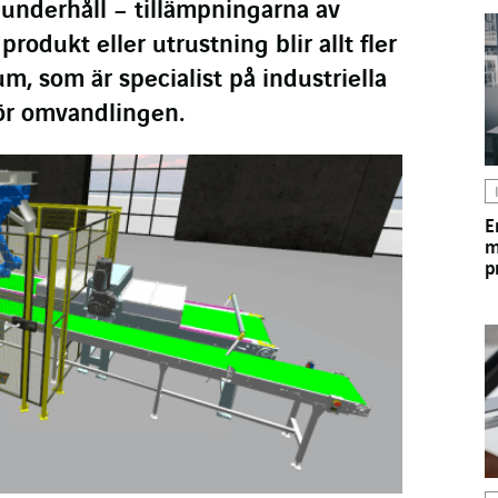
l underhåll – tillämpningarna av
produkt eller utrustning blir allt fler
um, som är specialist på industriella
för omvandlingen.
E
m
p