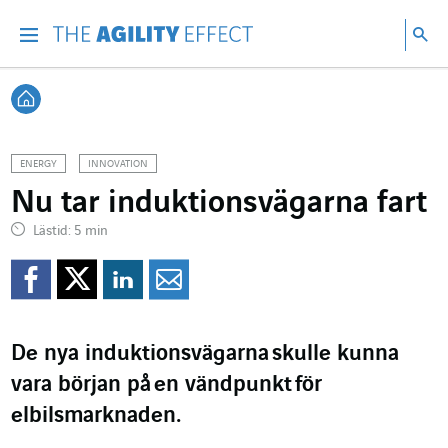
Gå direkt till sidans innehåll
Gå till huvudnavigeringen
Gå till forskning
Sö
Menu
Sök
Tillbaka till startsidan
ENERGY
INNOVATION
Nu tar induktionsvägarna fart
Lästid: 5 min
Dela på Facebook
Dela på Twitter
Dela på Linkedin
Dela per mejl
De nya induktionsvägarna
skulle kunna
vara början på
en vänd
punkt
för
elbilsmarknaden.