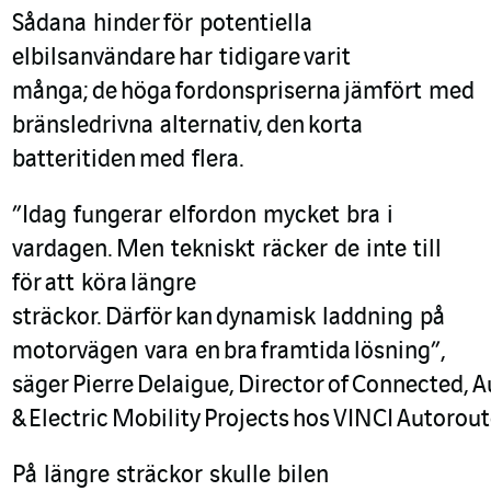
Sådana h
ind
er
för potentiella
elbilsanvändare
har tidigare
varit
många;
de
höga
fordonsprise
rna
jämfört med
bränsledrivna alternativ,
den
korta
batteritiden
med flera.
”Idag fungerar elfordon mycket bra i
vardagen.
Men t
ekniskt räcker de inte till
för
att köra
längre
sträckor.
D
ärför
kan
dynamisk laddning på
motorvägen vara en
bra
framtida
lösning
”
,
säger
Pierre
Delaigue
,
Director
of
Connected
,
A
&
Electric
Mobility
P
rojects
hos
VINCI
Autorout
På längre sträckor skulle bilen