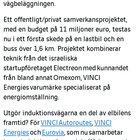
vägbeläggningen.
Ett offentligt
/
privat samverkansprojektet,
med en budget på 11 miljoner euro, testas
nu i ett första skede på en lastbil och en
buss över 1,6 km
. Projektet k
ombinerar
teknik från det israeliska
startupföretaget
Electreon
med
kunnandet
från bland annat
Omexom
,
VINCI
Energies
varumärke specialiserat på
energiomställning
.
Utgör induktionsvägarna en del av elbilens
framtid? För
VINCI
Autoroutes
,
VINCI
Energies
och
Eurovia
,
som
nu
samarbetar