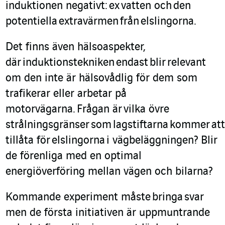
induktionen negativt:
ex
vatten och
den
potentiella
extravärmen
från
elslingorna
.
Det finns även hälsoaspekter
,
där
induktions
tekniken
endast
blir
relevant
om den inte är hälsovådlig för dem som
trafikerar eller arbetar på
motorvägarna.
Frågan är
v
ilka övre
strålningsgränser
som
lagstiftarna
kommer
att
tillåta för
elslingorna
i vägbeläggningen? Blir
de förenliga med en optimal
energiöverföring mellan vägen och bilarna?
Kommande experiment måste
bringa
svar
men de första initiativen är uppmuntrande