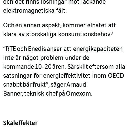
och det finns lösningar mot läckande
elektromagnetiska fält.
Och
en annan aspekt,
kommer elnätet att
klara av storskaliga konsumtionsbehov?
”
RTE
och
Enedis
anser att energikapaciteten
inte är något problem under de
kommande
10-20
åren. Särskilt
efter
som alla
satsningar för energieffektivitet inom OECD
snabbt
bär
frukt
”,
säger
Arnaud
Banner,
teknisk chef
på
Omexom
.
Skaleffekter