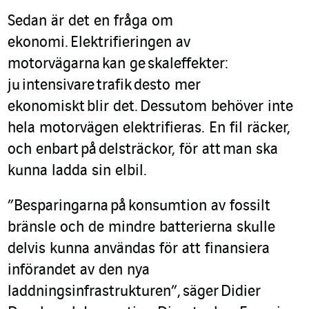
Se
da
n är det en fråga om
ekonomi.
Elektrifieringen av
motorvägarna
kan ge
skaleffekter:
ju
intensivare
trafik
desto mer
ekonomiskt
blir det.
Dessutom behöver inte
hela motorvägen elektrifieras. En fil räcker,
och enbart
på
delsträckor
, för att
man ska
kunna ladda sin elbil.
”Besparingarna
på
konsumtion av fossilt
bränsle och de mindre batterierna skulle
delvis kunna användas för att finansiera
införandet av den nya
laddningsinfrastrukturen
”,
säger
Didier