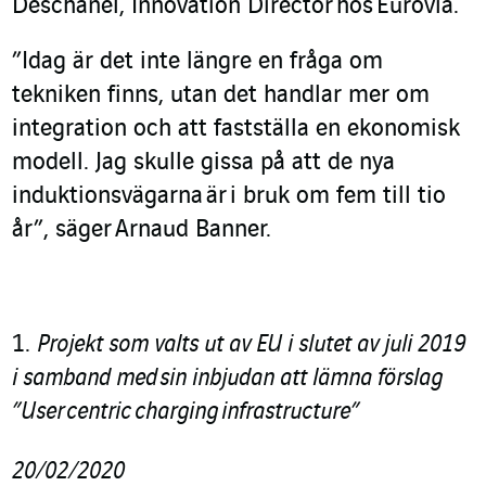
Deschanel, Innovation Director
hos
Eurovia
.
”Idag är det inte längre en fråga om
tekniken finns, utan det handlar mer om
integration och att fastställa en ekonomisk
modell. Jag skulle gissa på att de nya
induktionsvägarna
är
i bruk om fem till tio
år”, säger
Arnaud Banner
.
Projekt som valts ut av EU i slutet av juli 2019
i samband med
sin inbjudan att lämna förslag
”
User
centric
charging
infrastructure
”
20/02/2020