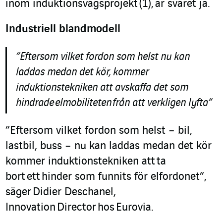
inom induktionsvägsprojekt
(1),
är svaret ja
.
Industriell blandmodell
”Eftersom vilket fordon som helst nu kan
laddas medan det kör, kommer
induktionstekniken att avskaffa det som
hindrade
elmobiliteten
från att verkligen lyfta”
”Eftersom vilket fordon som helst – bil,
lastbil, buss – nu kan laddas medan det kör
kommer induktionstekniken att
ta
bort
ett
hinder som funnits för elfordonet
”
,
säger
Didier Deschanel,
I
nnovation
Director
hos
Eurovia
.