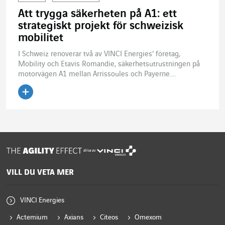
Att trygga säkerheten på A1: ett
strategiskt projekt för schweizisk
mobilitet
I Schweiz renoverar två av VINCI Energies’ företag,
Mobility och Etavis Romandie, säkerhetsutrustningen på
motorvägen A1 mellan Arrissoules och Payerne....
Läs artikeln
drivs av
VILL DU VETA MER
VINCI Energies
Actemium
Axians
Citeos
Omexom