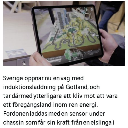
Sverige öppna
r
nu en
väg med
induktionsladdning på Gotland
,
och
tar
därmed
ytterligare ett kliv mot att vara
ett föregångsland inom ren energi
.
Fordone
n
laddas
med
en sensor under
chassin som
får sin kraft från
en
elslinga
i