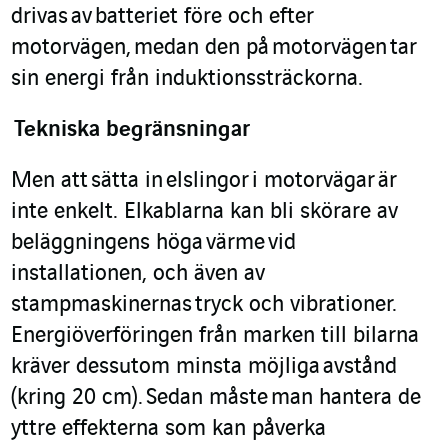
drivas
av
batteriet före och efter
motorvägen
,
medan den på
motorväg
en
tar
sin energi från induktions
sträckorna
.
Tekniska begränsningar
Men a
tt
sätta in
elslingor
i motorvägar
är
inte enkelt. Elkablarna kan bli skörare av
beläggningens höga
värme
vid
installationen, och även av
stampmaskinerna
s
tryck och vibrationer.
Energiöverföringen från marken till bilarna
kräver dessutom minsta möjliga
avstånd
(kring 20 cm)
.
Sedan måst
e
man hantera de
yttre effekterna som kan påverka