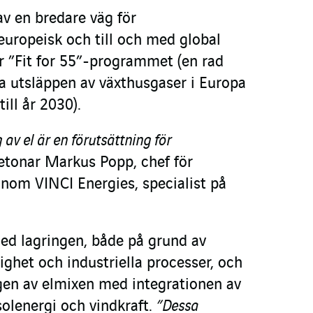
v en bredare väg för
europeisk och till och med global
r ”Fit for 55”-programmet (en rad
ka utsläppen av växthusgaser i Europa
ll år 2030).
 av el är en förutsättning för
betonar Markus Popp, chef för
om VINCI Energies, specialist på
ed lagringen, både på grund av
lighet och industriella processer, och
gen av elmixen med integrationen av
solenergi och vindkraft.
”Dessa