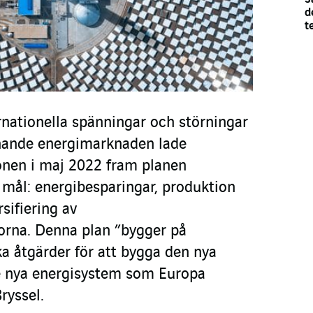
d
t
nationella spänningar och störningar
nande energimarknaden lade
nen i maj 2022 fram planen
mål: energibesparingar, produktion
sifiering av
lorna. Denna plan ”bygger på
ska åtgärder för att bygga den nya
e nya energisystem som Europa
ryssel.