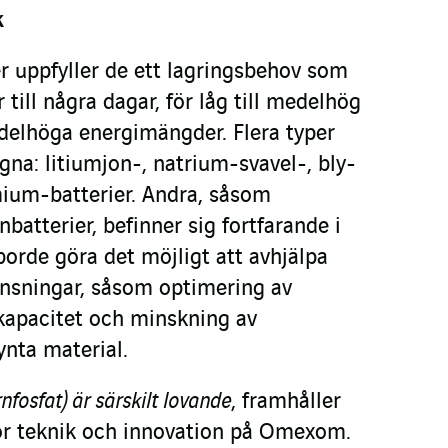
k
er uppfyller de ett lagringsbehov som
 till några dagar, för låg till medelhög
edelhöga energimängder. Flera typer
gna: litiumjon-, natrium-svavel-, bly-
ium-batterier. Andra, såsom
batterier, befinner sig fortfarande i
orde göra det möjligt att avhjälpa
nsningar, såsom optimering av
skapacitet och minskning av
ynta material.
rnfosfat) är särskilt lovande
, framhåller
ör teknik och innovation på Omexom.