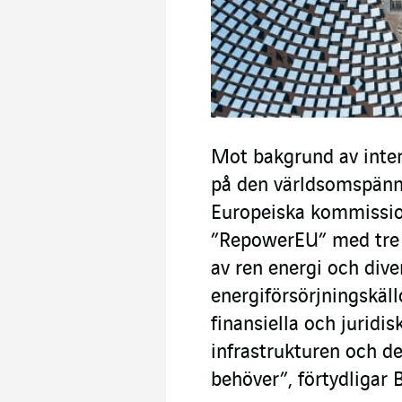
Mot bakgrund av inter
på den världsomspän
Europeiska kommissio
”RepowerEU” med tre 
av ren energi och diver
energiförsörjningskäl
finansiella och juridi
infrastrukturen och d
behöver”, förtydligar B