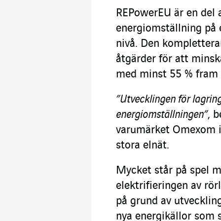
REPowerEU är en del a
energiomställning på 
nivå. Den komplettera
åtgärder för att mins
med minst 55 % fram ti
”Utvecklingen för lagring
energiomställningen”
, 
varumärket Omexom in
stora elnät.
Mycket står på spel m
elektrifieringen av rör
på grund av utvecklin
nya energikällor som 