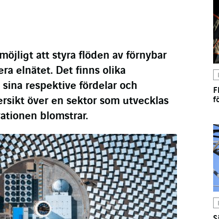
möjligt att styra flöden av förnybar
ra elnätet. Det finns olika
sina respektive fördelar och
F
ersikt över en sektor som utvecklas
f
vationen blomstrar.
S