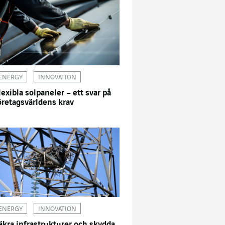
ENERGY
INNOVATION
lexibla solpaneler – ett svar på
öretagsvärldens krav
ENERGY
INNOVATION
äkra infrastrukturer och skydda