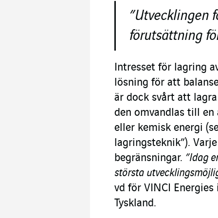
”Utvecklingen fö
förutsättning f
Intresset för lagring a
lösning för att balan
är dock svårt att lagr
den omvandlas till en 
eller kemisk energi (s
lagringsteknik”). Varj
begränsningar.
”Idag e
största utvecklingsmöjl
vd för VINCI Energies 
Tyskland.