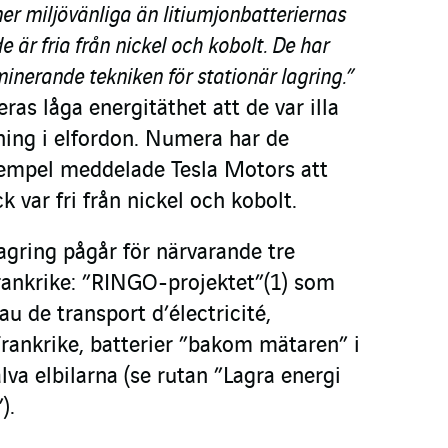
r miljövänliga än litiumjonbatteriernas
 är fria från nickel och kobolt. De har
minerande tekniken för stationär lagring.”
eras låga energitäthet att de var illa
ing i elfordon. Numera har de
exempel meddelade Tesla Motors att
var fri från nickel och kobolt.
lagring pågår för närvarande tre
Frankrike: ”RINGO-projektet”
(1)
som
au de transport d’électricité,
 Frankrike, batterier ”bakom mätaren” i
lva elbilarna (se rutan ”Lagra energi
).