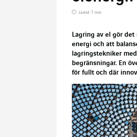
Lästid: 7 min
Lagring av el gör det 
energi och att balanse
lagringstekniker med 
begränsningar. En öv
för fullt och där inno