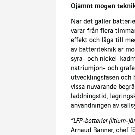
Ojämnt mogen tekni
När det gäller batteri
varar från flera timmar
effekt och låga till m
av batteriteknik är mo
syra- och nickel-kadm
natriumjon- och grafen
utvecklingsfasen och b
vissa nuvarande begrä
laddningstid, lagring
användningen av sälls
”LFP-batterier (litium-jä
Arnaud Banner, chef f