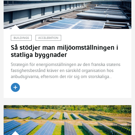
BUILDINGS
ACCELERATION
Så stödjer man miljöomställningen i
statliga byggnader
Strategin för energiomställningen av den franska statens
fastighetsbestånd kräver en särskild organisation hos
anbudsgivarna, eftersom det rör sig om storskaliga...
Läs artikeln