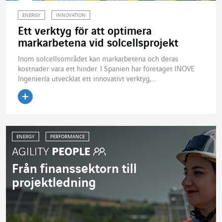
ENERGY
INNOVATION
Ett verktyg för att optimera
markarbetena vid solcellsprojekt
Inom solcellsområdet kan markarbetena och deras
kostnader vara ett hinder. I Spanien har företaget INOVE
Ingeniería utvecklat ett innovativt verktyg,...
Läs artikeln
ENERGY
PERFORMANCE
Från finanssektorn till
projektledning