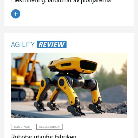
Elektrifiering: lärdomar av pionjärerna
Läs artikeln
BUILDINGS
ACCELERATION
Robotar utanför fabriken