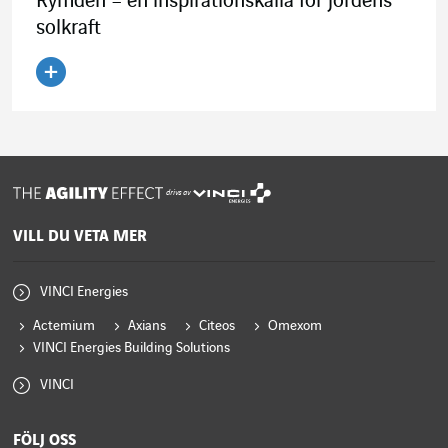
Rymden – en inspirationskälla för jordens
solkraft
Läs artikeln
drivs av
VILL DU VETA MER
VINCI Energies
Actemium
Axians
Citeos
Omexom
VINCI Energies Building Solutions
VINCI
FÖLJ OSS