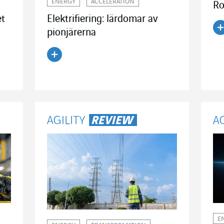
ENERGY
ACCELERATION
Ro
Elektrifiering: lärdomar av
et
pionjärerna
Lä
Läs artikeln
E