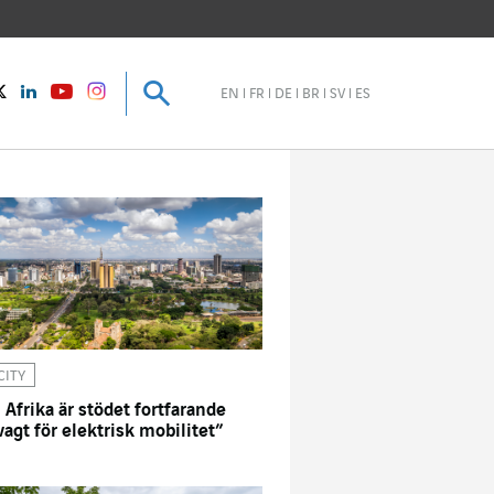
Sök
Sök
instagram
Twitter
LinkedIn
Youtube
EN
FR
DE
BR
SV
ES
CITY
I Afrika är stödet fortfarande
vagt för elektrisk mobilitet”