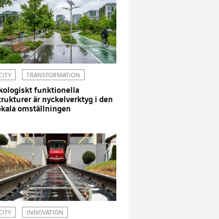
CITY
TRANSFORMATION
kologiskt funktionella
trukturer är nyckelverktyg i den
okala omställningen
CITY
INNOVATION