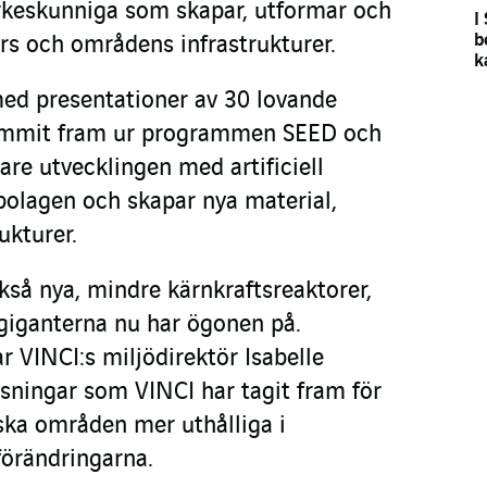
yrkeskunniga som skapar, utformar och
I
b
rs och områdens infrastrukturer.
k
ed presentationer av 30 lovande
ommit fram ur programmen SEED och
re utvecklingen med artificiell
 bolagen och skapar nya material,
ukturer.
kså nya, mindre kärnkraftsreaktorer,
 giganterna nu har ögonen på.
 VINCI:s miljödirektör Isabelle
ösningar som VINCI har tagit fram för
iska områden mer uthålliga i
tförändringarna.