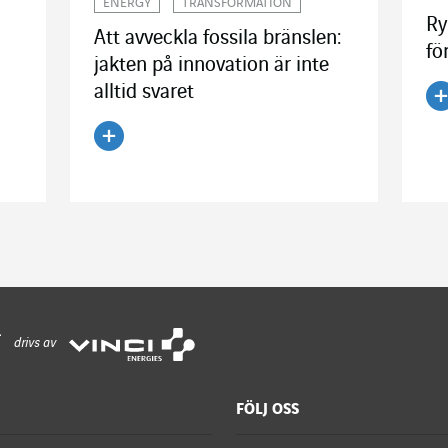
ENERGY
TRANSFORMATION
Ry
Att avveckla fossila bränslen:
fö
jakten på innovation är inte
alltid svaret
Lä
Läs artikeln
drivs av
FÖLJ OSS