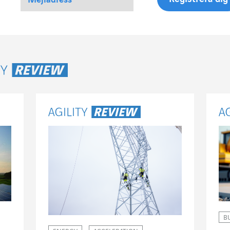
ty Review
B