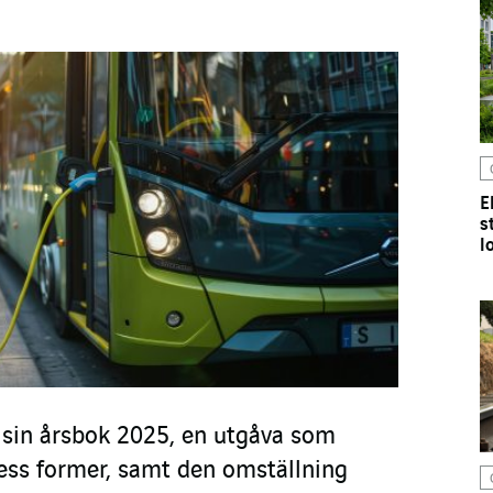
E
s
l
 sin årsbok 2025, en utgåva som
 dess former, samt den omställning