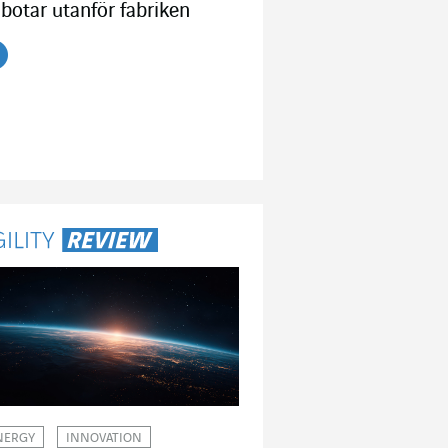
botar utanför fabriken
s artikeln
NERGY
INNOVATION