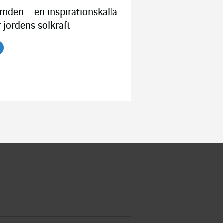
mden – en inspirationskälla
r jordens solkraft
s artikeln