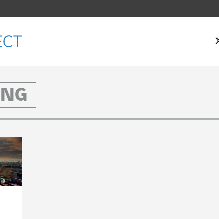
ING
rtsidan