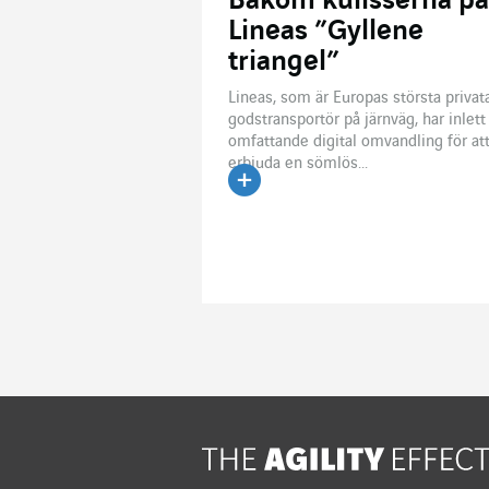
Bakom kulisserna på
Lineas ”Gyllene
triangel”
Lineas, som är Europas största privat
godstransportör på järnväg, har inlett
omfattande digital omvandling för at
erbjuda en sömlös...
Läs artikeln