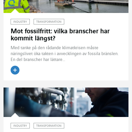
INDUSTRY
TRANSFORMATION
Mot fossilfritt: vilka branscher har
kommit längst?
Med tanke på den rådande klimatkrisen måste
näringslivet öka takten i avvecklingen av fossila bränslen.
En del branscher har lättare...
Läs artikeln
INDUSTRY
TRANSFORMATION