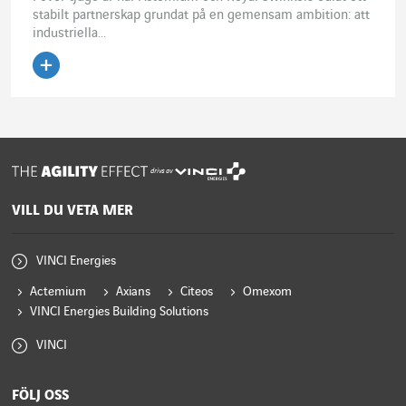
stabilt partnerskap grundat på en gemensam ambition: att
industriella...
Läs artikeln
drivs av
VILL DU VETA MER
VINCI Energies
Actemium
Axians
Citeos
Omexom
VINCI Energies Building Solutions
VINCI
FÖLJ OSS