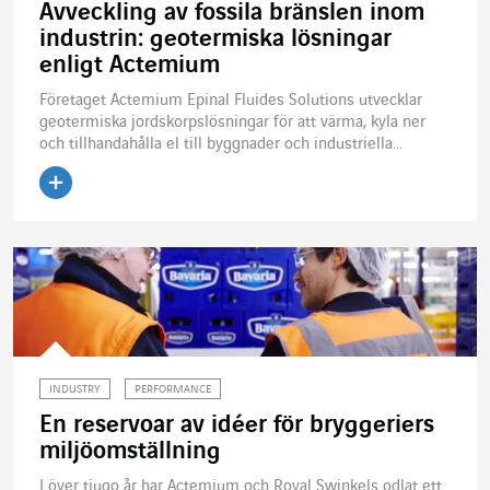
Avveckling av fossila bränslen inom
industrin: geotermiska lösningar
enligt Actemium
Företaget Actemium Epinal Fluides Solutions utvecklar
geotermiska jordskorpslösningar för att värma, kyla ner
och tillhandahålla el till byggnader och industriella...
Läs artikeln
INDUSTRY
PERFORMANCE
En reservoar av idéer för bryggeriers
miljöomställning
I över tjugo år har Actemium och Royal Swinkels odlat ett