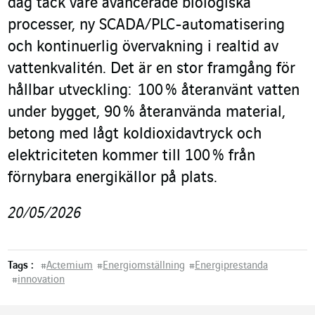
dag tack vare avancerade biologiska
processer, ny SCADA/PLC-automatisering
och kontinuerlig övervakning i realtid av
vattenkvalitén. Det är en stor framgång för
hållbar utveckling: 100 % återanvänt vatten
under bygget, 90 % återanvända material,
betong med lågt koldioxidavtryck och
elektriciteten kommer till 100 % från
förnybara energikällor på plats.
20/05/2026
Tags :
#
Actemium
#
Energiomställning
#
Energiprestanda
#
innovation