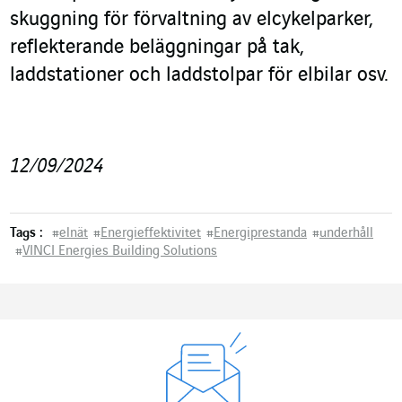
skuggning för förvaltning av elcykelparker,
reflekterande beläggningar på tak,
laddstationer och laddstolpar för elbilar osv.
12/09/2024
Tags :
#
elnät
#
Energieffektivitet
#
Energiprestanda
#
underhåll
#
VINCI Energies Building Solutions