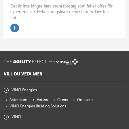
Det är inte längre bara stora företag som faller offer för
cyberattacker. Hela näringslivet i stort berörs. Det fick
det...
Läs artikeln
drivs av
VILL DU VETA MER
VINCI Energies
Actemium
Axians
Citeos
Omexom
VINCI Energies Building Solutions
VINCI