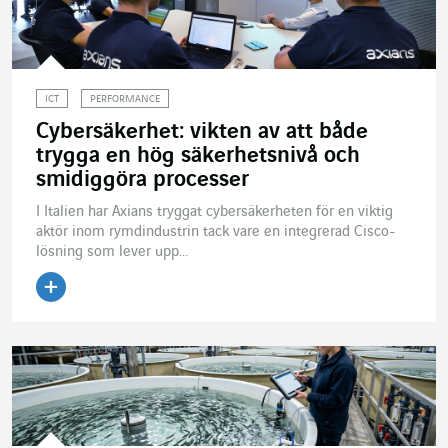
ICT
PERFORMANCE
Cybersäkerhet: vikten av att både
trygga en hög säkerhetsnivå och
smidiggöra processer
I Italien har Axians tryggat cybersäkerheten för en viktig
aktör inom rymdindustrin tack vare en integrerad Cisco-
lösning som lever upp...
Läs artikeln