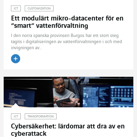
ICT
CUSTOMIZATION
Ett modulärt mikro-datacenter för en
”smart” vattenförvaltning
I den norra spanska provinsen Burgos har ett stort steg
tagits i digitaliseringen av vattenförvaltningen i och med
invigningen av...
Läs artikeln
ICT
TRANSFORMATION
Cybersäkerhet: lärdomar att dra av en
cyberattack