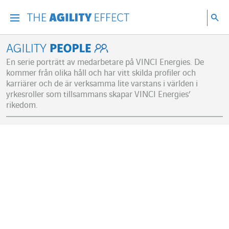
Gå direkt till sidans innehåll
Gå till huvudnavigeringen
Gå till forskning
Sö
Menu
Sök
Agility People
En serie porträtt av medarbetare på VINCI Energies. De
kommer från olika håll och har vitt skilda profiler och
karriärer och de är verksamma lite varstans i världen i
yrkesroller som tillsammans skapar VINCI Energies’
rikedom.