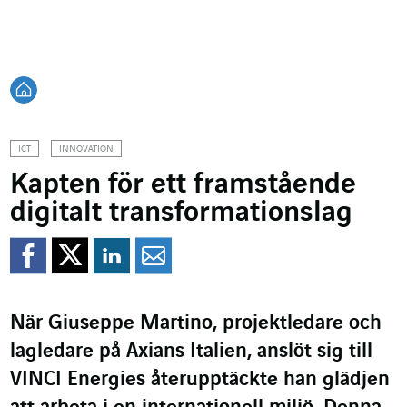
Tillbaka till startsidan
ICT
INNOVATION
Kapten för ett framstående
digitalt transformationslag
Dela på Facebook
Dela på Twitter
Dela på Linkedin
Dela per mejl
När Giuseppe Martino, projektledare och
lagledare på Axians Italien, anslöt sig till
VINCI Energies återupptäckte han glädjen