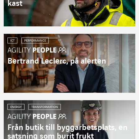
kast
ICT
PERFORMANCE
Bertrand Leclerc, på alerten
ENERGY
TRANSFORMATION
Från butik till byggarbetsplats, en
satsning som burit frukt