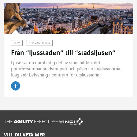
CITY
OMVANDLING
Från ”ljusstaden” till ”stadsljusen”
Ljuset är en oumbärlig del av stadsbilden, det
prioritetsordnar stadsmiljöer och påverkar stadsvanorna.
Idag står belysning i centrum för diskussioner...
Läs artikeln
drivs av
VILL DU VETA MER