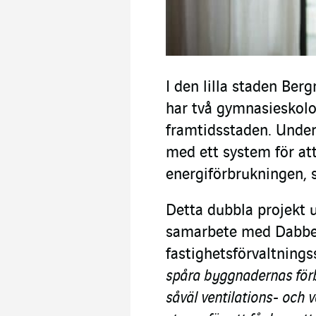
I den lilla staden Ber
har två gymnasieskolo
framtidsstaden. Under
med ett system för at
energiförbrukningen, so
Detta dubbla projekt u
samarbete med Dabbel
fastighetsförvaltning
spåra byggnadernas förbr
såväl ventilations- och