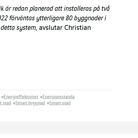
k är redan planerad att installeras på två
2022 förväntas ytterligare 80 byggnader i
 detta system
, avslutar Christian
#
Energieffektivitet
#
Energiprestanda
t stad
#
Smart byggnad
#
Smart stad