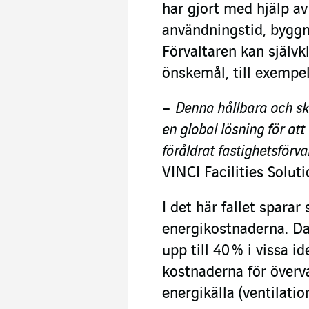
har gjort med hjälp a
användningstid, byggn
Förvaltaren kan självk
önskemål, till exempel
–
Denna hållbara och ska
en global lösning för at
föråldrat fastighetsförv
VINCI Facilities Solut
I det här fallet sparar
energikostnaderna. Da
upp till 40 % i vissa i
kostnaderna för överv
energikälla (ventilati