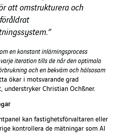
för att omstrukturera och
föråldrat
ltningssystem.”
om en konstant inlärningsprocess
arje iteration tills de når den optimala
förbrukning och en bekväm och hälsosam
tta ökar i motsvarande grad
, understryker Christian Ochßner.
ngar
tpanel kan fastighetsförvaltaren eller
ige kontrollera de mätningar som AI