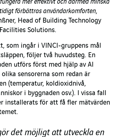
t fungera mer effektivt och därmed minska
tidigt förbättras användarkomforten
,
chßner, Head of Building Technology
acilities Solutions.
tt, som ingår i VINCI-gruppens mål
släppen, följer två huvudsteg. En
den utförs först med hjälp av AI
 olika sensorerna som redan är
en (temperatur, koldioxidnivå,
nniskor i byggnaden osv.). I vissa fall
r installerats för att få fler mätvärden
temet.
ör det möjligt att utveckla en