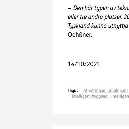
–
Den här typen av tekni
eller tre andra platser. 
Tyskland kunna utnyttja
Ochßner.
14/10/2021
Tags :
#
AI
#
Artificiell intelligens
#
Intelligent byggnad
#
intelligen