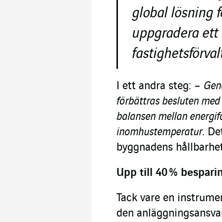
global lösning 
uppgradera ett 
fastighetsförva
I ett andra steg: –
Gen
förbättras besluten med v
balansen mellan energi
inomhustemperatur
. De
byggnadens hållbarhet
Upp till 40 % bespari
Tack vare en instrumen
den anläggningsansvar