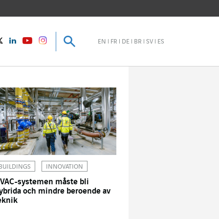
Sök
Sök
instagram
Twitter
LinkedIn
Youtube
EN
FR
DE
BR
SV
ES
BUILDINGS
INNOVATION
VAC-systemen måste bli
ybrida och mindre beroende av
eknik