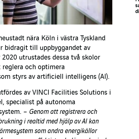
s
d
gneustadt nära Köln i västra Tyskland
r bidragit till uppbyggandet av
 2020 utrustades dessa två skolor
t reglera och optimera
m styrs av artificiell intelligens (AI).
tfördes av VINCI Facilities Solutions i
, specialist på autonoma
ssystem. –
Genom att registrera och
ukning i realtid med hjälp av AI kan
 värmesystem som andra energikällor