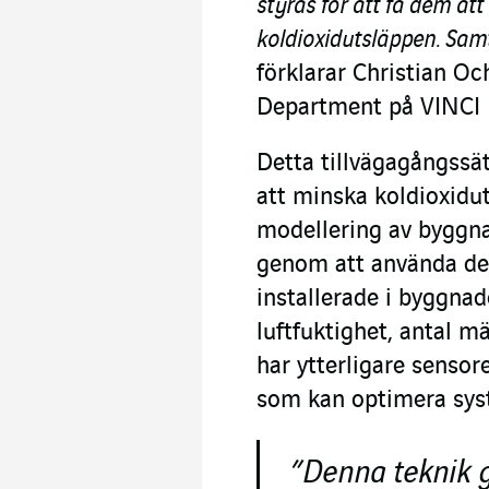
styras för att få dem at
koldioxidutsläppen. Sam
förklarar Christian O
Department på VINCI F
Detta tillvägagångssä
att minska koldioxidut
modellering av byggna
genom att använda de
installerade i byggnad
luftfuktighet, antal mä
har ytterligare sensore
som kan optimera sys
”Denna teknik g