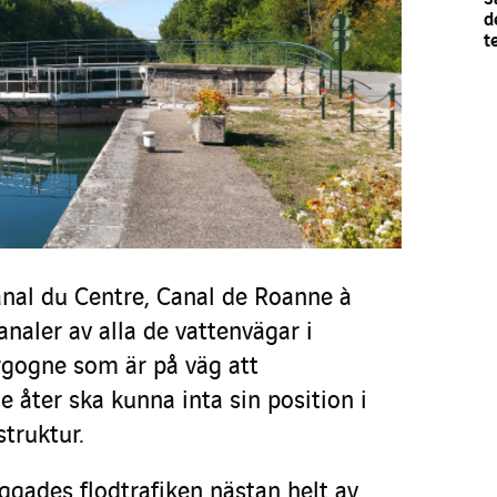
d
t
anal du Centre, Canal de Roanne à
naler av alla de vattenvägar i
gogne som är på väg att
e åter ska kunna inta sin position i
struktur.
ggades flodtrafiken nästan helt av