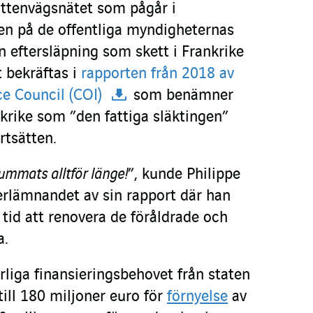
ttenvägsnätet som pågår i
en på de offentliga myndigheternas
n eftersläpning som skett i Frankrike
t bekräftas i
rapporten från 2018 av
ce Council (COI)
som benämner
krike som ”den fattiga släktingen”
rtsätten.
ummats alltför länge!
”, kunde Philippe
erlämnandet av sin rapport där han
 tid att renovera de föråldrade och
a.
liga finansieringsbehovet från staten
till 180 miljoner euro för
förnyelse
av