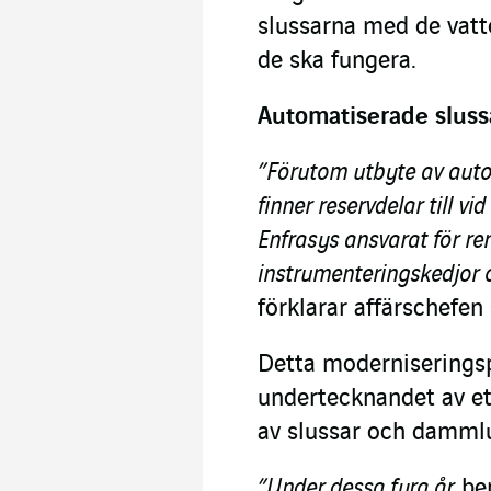
slussarna med de vatt
de ska fungera.
Automatiserade sluss
”Förutom utbyte av aut
finner reservdelar till vi
Enfrasys ansvarat för r
instrumenteringskedjor 
förklarar affärschefen
Detta moderniserings
undertecknandet av et
av slussar och dammlu
”Under dessa fyra år,
be