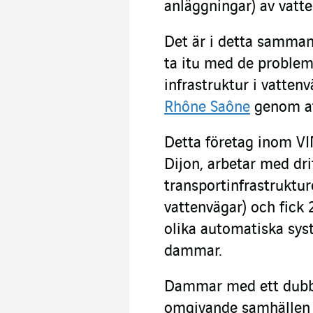
anläggningar) av vatte
Det är i detta samma
ta itu med de problem
infrastruktur i vatte
Rhône Saône
genom att
Detta företag inom VI
Dijon, arbetar med dr
transportinfrastrukture
vattenvägar) och fick
olika automatiska sys
dammar.
Dammar med ett dubbel
omgivande samhällen 