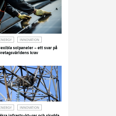
ENERGY
INNOVATION
lexibla solpaneler – ett svar på
öretagsvärldens krav
ENERGY
INNOVATION
äkra infrastrukturer och skydda