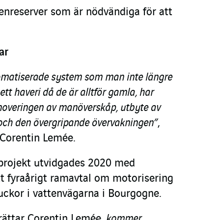
enreserver som är nödvändiga för att
ar
omatiserade system som man inte längre
d ett haveri då de är alltför gamla, har
enoveringen av manöverskåp, utbyte av
och den övergripande övervakningen”
,
 Corentin Lemée.
projekt utvidgades 2020 med
t fyraårigt ramavtal om motorisering
ckor i vattenvägarna i Bourgogne.
rättar Corentin Lemée,
kommer