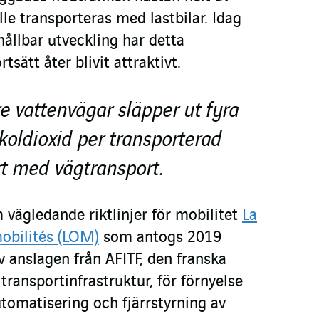
lle transporteras med lastbilar. Idag
hållbar utveckling har detta
tsätt åter blivit attraktivt.
re vattenvägar släpper ut fyra
oldioxid per transporterad
rt med vägtransport.
 vägledande riktlinjer för mobilitet
La
mobilités (LOM)
som antogs 2019
v anslagen från AFITF, den franska
transportinfrastruktur, för förnyelse
tomatisering och fjärrstyrning av