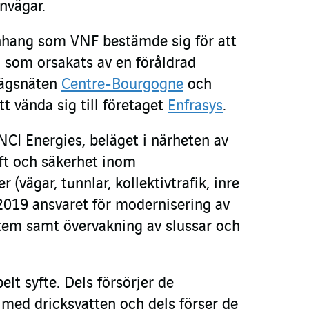
nvägar.
nhang som VNF bestämde sig för att
 som orsakats av en föråldrad
nvägsnäten
Centre-Bourgogne
och
 vända sig till företaget
Enfrasys
.
NCI Energies, beläget i närheten av
ift och säkerhet inom
r (vägar, tunnlar, kollektivtrafik, inre
 2019 ansvaret för modernisering av
tem samt övervakning av slussar och
t syfte. Dels försörjer de
med dricksvatten och dels förser de