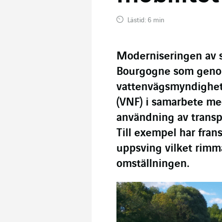
Lästid: 6 min
Moderniseringen av s
Bourgogne som genom
vattenvägsmyndighet
(VNF) i samarbete med
användning av transp
Till exempel har frans
uppsving vilket rimm
omställningen.