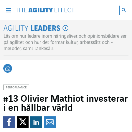
Gå direkt till sidans innehåll
Gå till huvudnavigeringen
Gå till forskning
Sö
Menu
Sök
Agility Leaders
Läs om hur ledare inom näringslivet och opinionsbildare ser
på agilitet och hur det formar kultur, arbetssätt och -
metoder, samt tankesätt.
Tillbaka till startsidan
PERFORMANCE
#13 Olivier Mathiot investerar
i en hållbar värld
Dela på Facebook
Dela på Twitter
Dela på Linkedin
Dela per mejl