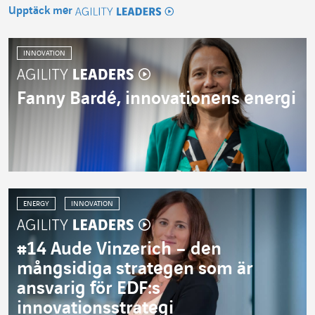
Upptäck mer
Agility Leaders
INNOVATION
Fanny Bardé, innovationens energi
ENERGY
INNOVATION
#14 Aude Vinzerich – den
mångsidiga strategen som är
ansvarig för EDF:s
innovationsstrategi