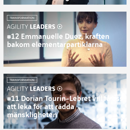
TRANSFORMATION
#12 Emmanuelle Duez, kraften
bakom elementarpartiklarna
TRANSFORMATION
#11 Dorian Tourin-Lebret vill få oss
att leka för att rädda
mänskligheten