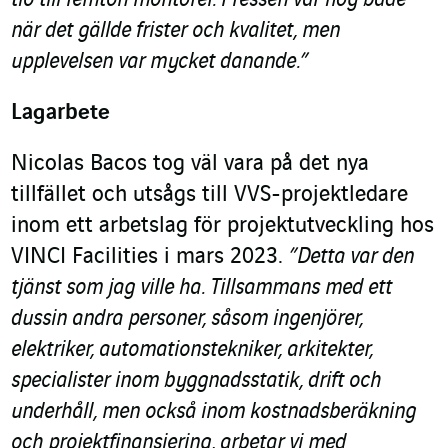
tio till femton montörer. Pressen var hög både
när det gällde frister och kvalitet, men
upplevelsen var mycket danande.”
Lagarbete
Nicolas Bacos tog väl vara på det nya
tillfället och utsågs till VVS-projektledare
inom ett arbetslag för projektutveckling hos
VINCI Facilities i mars 2023.
”Detta var den
tjänst som jag ville ha. Tillsammans med ett
dussin andra personer, såsom ingenjörer,
elektriker, automationstekniker, arkitekter,
specialister inom byggnadsstatik, drift och
underhåll, men också inom kostnadsberäkning
och projektfinansiering, arbetar vi med