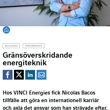
Tillbaka till startsidan
BUILDINGS
PERFORMANCE
Gränsöverskridande
energiteknik
Dela på Facebook
Dela på Twitter
Dela på Linkedin
Dela per mejl
Hos VINCI Energies fick Nicolas Bacos
tillfälle att göra en internationell karriär
och axla det ansvar som han strävade efter.