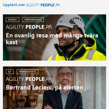
Upptäck mer
Agility People
ENERGY
PERFORMANCE
En ovanlig resa med många tvära
kast
ICT
PERFORMANCE
Bertrand Leclerc, på alerten