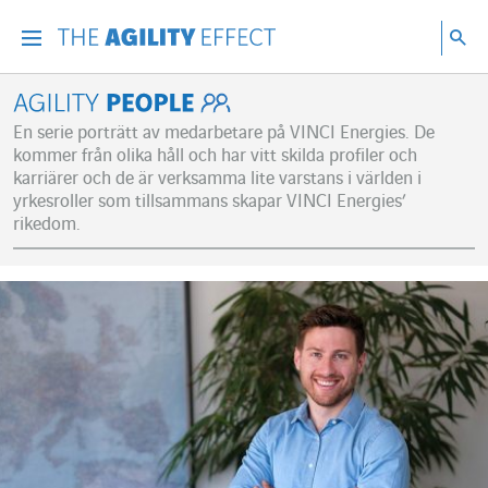
Gå direkt till sidans innehåll
Gå till huvudnavigeringen
Gå till forskning
Sö
Menu
Sök
Agility People
En serie porträtt av medarbetare på VINCI Energies. De
kommer från olika håll och har vitt skilda profiler och
karriärer och de är verksamma lite varstans i världen i
yrkesroller som tillsammans skapar VINCI Energies’
rikedom.