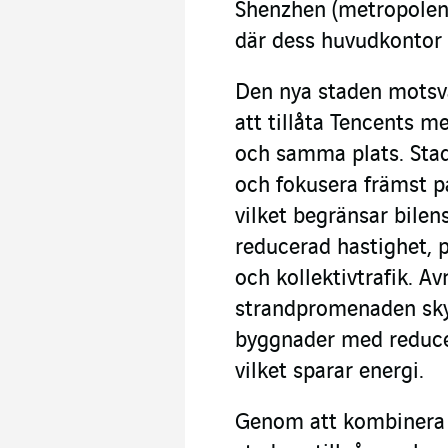
Shenzhen (metropolen
där dess huvudkontor l
Den nya staden mots
att tillåta Tencents m
och samma plats. Stad
och fokusera främst på
vilket begränsar bilen
reducerad hastighet, pr
och kollektivtrafik. A
strandpromenaden sky
byggnader med reduce
vilket sparar energi.
Genom att kombinera 