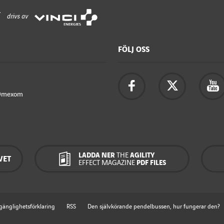
drivs av
FÖLJ OSS
Omexom
LADDA NER
THE
AGILITY
VET
EFFECT MAGAZINE
PDF FILES
lgänglighetsförklaring
RSS
Den självkörande pendelbussen, hur fungerar den?