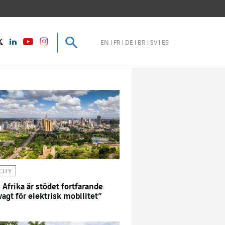
Sök
Sök
instagram
Twitter
LinkedIn
Youtube
EN
FR
DE
BR
SV
ES
CITY
I Afrika är stödet fortfarande
vagt för elektrisk mobilitet”