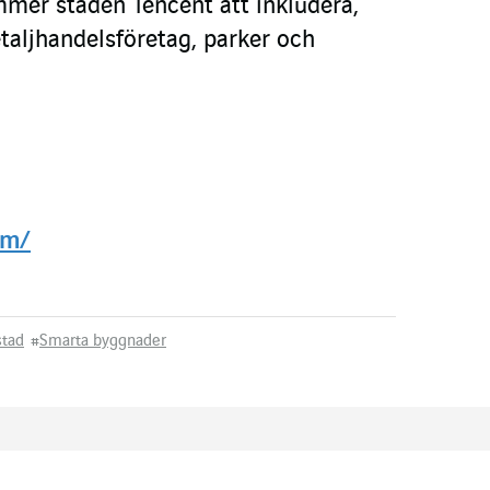
mmer staden Tencent att inkludera,
taljhandelsföretag, parker och
om/
stad
#
Smarta byggnader