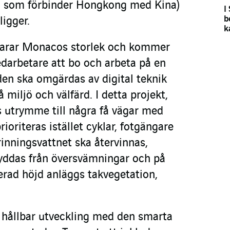
 som förbinder Hongkong med Kina)
I
b
igger.
k
varar Monacos storlek och kommer
edarbetare att bo och arbeta på en
en ska omgärdas av digital teknik
 miljö och välfärd. I detta projekt,
s utrymme till några få vägar med
ioriteras istället cyklar, fotgängare
vrinningsvattnet ska återvinnas,
ddas från översvämningar och på
rad höjd anläggs takvegetation,
hållbar utveckling med den smarta