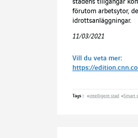
stadens tillgångar ko
förutom arbetsytor, de
idrottsanläggningar.
11/03/2021
Vill du veta mer:
https://edition.cnn.c
Tags :
#
intelligent stad
#
Smart 