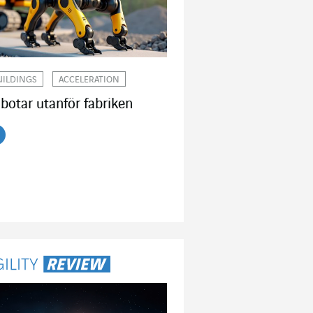
UILDINGS
ACCELERATION
botar utanför fabriken
s artikeln