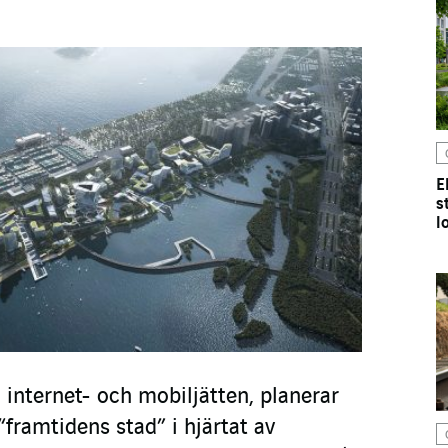
E
s
l
 internet- och mobiljätten, planerar
“framtidens stad” i hjärtat av