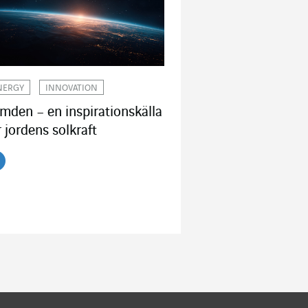
NERGY
INNOVATION
mden – en inspirationskälla
r jordens solkraft
s artikeln