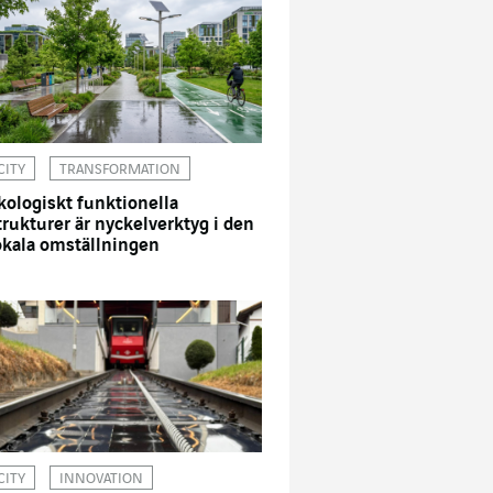
CITY
TRANSFORMATION
kologiskt funktionella
trukturer är nyckelverktyg i den
okala omställningen
CITY
INNOVATION