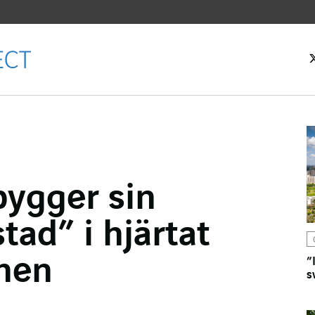
rtsidan
bygger sin
k
tad” i hjärtat
hen
”
s