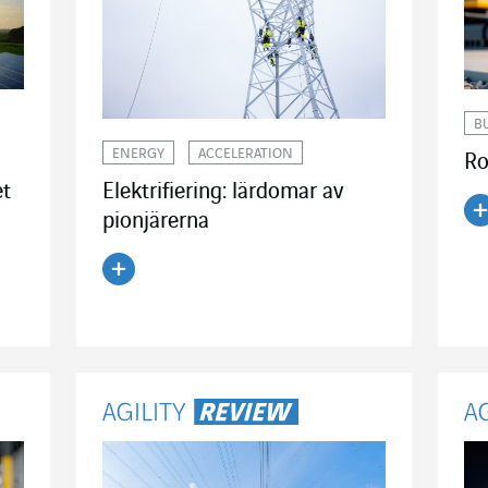
B
ENERGY
ACCELERATION
Ro
Elektrifiering: lärdomar av
et
pionjärerna
Lä
Läs artikeln