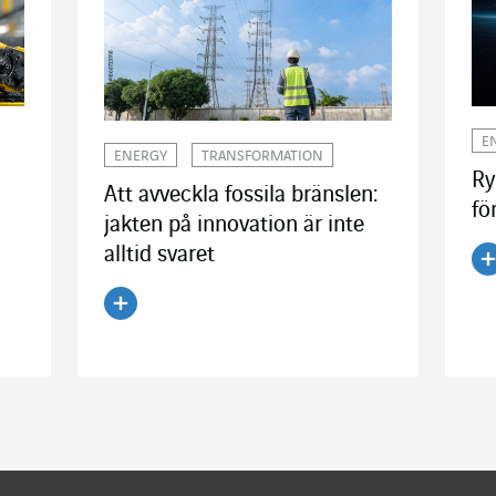
E
ENERGY
TRANSFORMATION
Ry
Att avveckla fossila bränslen:
fö
jakten på innovation är inte
alltid svaret
Lä
Läs artikeln