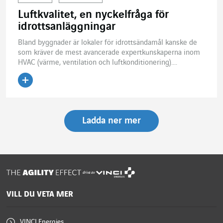
Luftkvalitet, en nyckelfråga för
idrottsanläggningar
Bland byggnader är lokaler för idrottsändamål kanske de
som kräver de mest avancerade expertkunskaperna inom
HVAC (värme, ventilation och luftkonditionering)....
Läs artikeln
Ladda ner mer
drivs av
VILL DU VETA MER
VINCI Energies