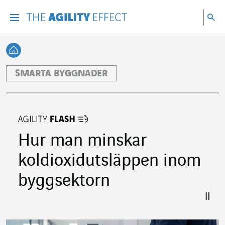
Gå direkt till sidans innehåll
Gå till huvudnavigeringen
Gå till forskning
Sö
Menu
Sök
Tillbaka till startsidan
SMARTA BYGGNADER
Hur man minskar
koldioxidutsläppen inom
byggsektorn