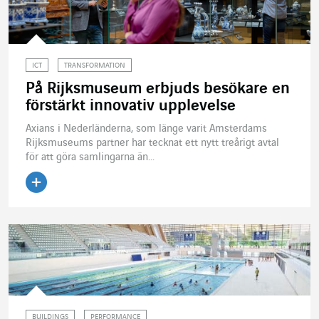
ICT
TRANSFORMATION
På Rijksmuseum erbjuds besökare en
förstärkt innovativ upplevelse
Axians i Nederländerna, som länge varit Amsterdams
Rijksmuseums partner har tecknat ett nytt treårigt avtal
för att göra samlingarna än...
Läs artikeln
BUILDINGS
PERFORMANCE