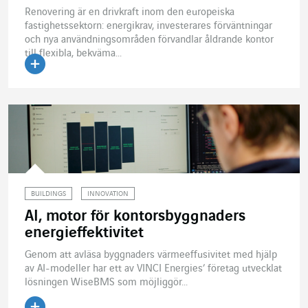
Renovering är en drivkraft inom den europeiska
fastighetssektorn: energikrav, investerares förväntningar
och nya användningsområden förvandlar åldrande kontor
till flexibla, bekväma...
Läs artikeln
BUILDINGS
INNOVATION
AI, motor för kontorsbyggnaders
energieffektivitet
Genom att avläsa byggnaders värmeeffusivitet med hjälp
av AI-modeller har ett av VINCI Energies’ företag utvecklat
lösningen WiseBMS som möjliggör...