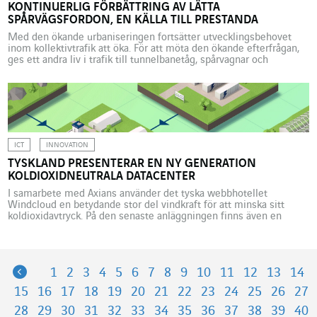
KONTINUERLIG FÖRBÄTTRING AV LÄTTA
SPÅRVÄGSFORDON, EN KÄLLA TILL PRESTANDA
Med den ökande urbaniseringen fortsätter utvecklingsbehovet
inom kollektivtrafik att öka. För att möta den ökande efterfrågan,
ges ett andra liv i trafik till tunnelbanetåg, spårvagnar och
pendeltåg genom kompletterande inköp av ny utrustning. Vare sig
det är ekonomiskt, miljömässigt eller socialt men även när det
gäller trafiksäkerheten, till och med fysisk aktivitet, är fördelarna
med […]
ICT
INNOVATION
TYSKLAND PRESENTERAR EN NY GENERATION
KOLDIOXIDNEUTRALA DATACENTER
I samarbete med Axians använder det tyska webbhotellet
Windcloud en betydande stor del vindkraft för att minska sitt
koldioxidavtryck. På den senaste anläggningen finns även en
algplantering på taket för att fånga upp en stor del av den CO2
som den släpper ut. På global nivå står digitala produkter och
tjänster för cirka 3 % av […]
Previous
1
2
3
4
5
6
7
8
9
10
11
12
13
14
15
16
17
18
19
20
21
22
23
24
25
26
27
28
29
30
31
32
33
34
35
36
37
38
39
40