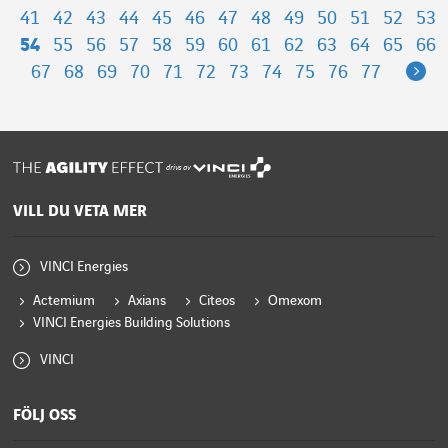
41
42
43
44
45
46
47
48
49
50
51
52
53
54
55
56
57
58
59
60
61
62
63
64
65
66
Ne
67
68
69
70
71
72
73
74
75
76
77
drivs av
VILL DU VETA MER
VINCI Energies
Actemium
Axians
Citeos
Omexom
VINCI Energies Building Solutions
VINCI
FÖLJ OSS