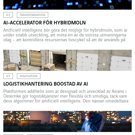
ICT
TRANSFORMATION
AI-ACCELERATOR FÖR HYBRIDMOLN
Artificiell intelligens bör göra det möjligt för hybridmoln, som är
under snabb utveckling, att möta en av de största utmaningarna
idag – att kontrollera resursernas livscykel så att de används på
rätt plats, vid rätt tidpunkt och till rätt pris. Under denna period av
exceptionell kris har den stora tillväxten av e-handeln och den
massiva […]
ICT
INNOVATION
LOGISTIKHANTERING BOOSTAD AV AI
Plattformen addHelix som är designad och utvecklad av Axians i
Österrike gör logistiktjänster mer flexibla och smidiga, tack vare
dess algoritmer för artificiell intelligens. Den nästan omedelbara
förflyttningen av data i en miljö strukturerad av digitala nätverk
bidrar till påskyndandet av immateriella och materiella utbyten.
Att kunna följa alla förändringar i realtid påverkar särskilt
transporten […]