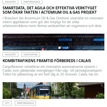
INDUSTRY
PERFORMANCE
SMARTDATA, DET AGILA OCH EFFEKTIVA VERKTYGET
SOM ÖKAR TAKTEN I ACTEMIUM OIL & GAS PROJEKT
I Brasilien har Actemium Oil & Gas Onshore utvecklat en innovativ
intern applikation som gör det möjligt för de olika
arbetsområdena inom denna verksamhet att organisera och dela
stora datamängder, som ofta är heterogena. Data är bränslet i
hanteringen av alla industriprojekt. Men om de hanteras dåligt
och integreras dåligt kan de få motorn att […]
INDUSTRY
INNOVATION
KOMBITRAFIKENS FRAMTID FÖRBEREDS I CALAIS
CargoBeamer installerar ett innovativt automatiserat system i
Calais som påskyndar övergången från väg- till järnvägstransport.
Tiden för pålastning av ett helt tåg är 20 minuter. Calais har en
nyckelposition i godstransporterna mellan kontinenten och
Storbritannien och är på väg att bli ett riktmärke inom
kombitransporter. Det tyska företaget CargoBeamer håller här på
att slutföra installationen […]
CITY
PERFORMANCE