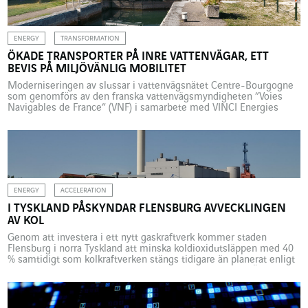
programvara för produktionsstyrning och täcker hela
industrikedjan, […]
ENERGY
TRANSFORMATION
ÖKADE TRANSPORTER PÅ INRE VATTENVÄGAR, ETT
BEVIS PÅ MILJÖVÄNLIG MOBILITET
Moderniseringen av slussar i vattenvägsnätet Centre-Bourgogne
som genomförs av den franska vattenvägsmyndigheten ”Voies
Navigables de France” (VNF) i samarbete med VINCI Energies
bidrar till en ökad användning av transportsätt med låga
koldioxidutsläpp. Till exempel har fransk flodtransport fått ett nytt
uppsving vilket rimmar väl med den ekologiska omställningen.
Canal du Nivernais, Canal du Centre, Canal […]
ENERGY
ACCELERATION
I TYSKLAND PÅSKYNDAR FLENSBURG AVVECKLINGEN
AV KOL
Genom att investera i ett nytt gaskraftverk kommer staden
Flensburg i norra Tyskland att minska koldioxidutsläppen med 40
% samtidigt som kolkraftverken stängs tidigare än planerat enligt
regeringens tidsplan. Staden Flensburg i Tyskland, nära Östersjön
och Danmark, kommer att kunna klara sig helt utan kol för sin
energiproduktion tidigare än vad som planerats i den […]