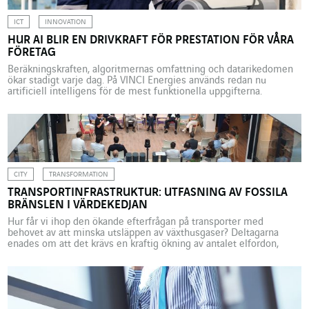
ICT
INNOVATION
HUR AI BLIR EN DRIVKRAFT FÖR PRESTATION FÖR VÅRA
FÖRETAG
Beräkningskraften, algoritmernas omfattning och datarikedomen
ökar stadigt varje dag. På VINCI Energies används redan nu
artificiell intelligens för de mest funktionella uppgifterna.
Mediebehandlingen av ChatGPT och generativ AI har haft
förtjänsten att avmystifiera och demokratisera
tillämpningsområdet för artificiell intelligens, vilket sålunda
inleder debatten om verktygets omvandlingspotential. Men även
om det är den fritt tillgängliga versionen […]
CITY
TRANSFORMATION
TRANSPORTINFRASTRUKTUR: UTFASNING AV FOSSILA
BRÄNSLEN I VÄRDEKEDJAN
Hur får vi ihop den ökande efterfrågan på transporter med
behovet av att minska utsläppen av växthusgaser? Deltagarna
enades om att det krävs en kraftig ökning av antalet elfordon,
påskyndande av trafikomställningen, utveckling av metoder med
flera trafikslag och samarbete mellan alla aktörer inom branschen
i den debatt som anordnades om dessa frågor i juni […]