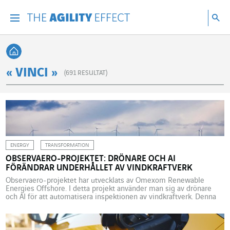
Gå direkt till sidans innehåll
Gå till huvudnavigeringen
Gå till forskning
Sö
Menu
Sök
Tillbaka till startsidan
« VINCI »
(
691
RESULTAT)
ENERGY
TRANSFORMATION
OBSERVAERO-PROJEKTET: DRÖNARE OCH AI
FÖRÄNDRAR UNDERHÅLLET AV VINDKRAFTVERK
Observaero-projektet har utvecklats av Omexom Renewable
Energies Offshore. I detta projekt använder man sig av drönare
och AI för att automatisera inspektionen av vindkraftverk. Denna
kompletta lösning kombinerar bildinspelning av drönare med en
AI-stödd bilddatabas och en bedömning som görs av
högkvalificerade experter för att generera en utvärdering till