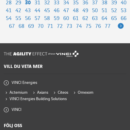
28
29
30
31
32
33
34
35
36
37
38
39
40
41
42
43
44
45
46
47
48
49
50
51
52
53
54
55
56
57
58
59
60
61
62
63
64
65
66
Ne
67
68
69
70
71
72
73
74
75
76
77
drivs av
VILL DU VETA MER
VINCI Energies
Actemium
Axians
Citeos
Omexom
VINCI Energies Building Solutions
VINCI
FÖLJ OSS