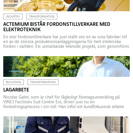
kunderna om efterlevnad av underhållet av […]
INDUSTRY
TRANSFORMATION
ACTEMIUM BISTÅR FORDONSTILLVERKARE MED
ELEKTROTEKNIK
En stor fordonstillverkare har just ställt om en av sina fabriker till
en av de största produktionsanläggningarna för helt elektriska
fordon i världen. Ett utmärkande tekniskt projekt, som genomförts
med hjälp av Actemium ASAS. Fordonsfabriken i Emden i
nordvästra Tyskland är den näst största produktionsanläggningen
för helt elektriska fordon i Europa, efter den i Zwickau […]
BUILDINGS
TRANSFORMATION
LAGARBETE
Nicolas Galet, som är chef för lågkoligt företagsutveckling på
VINCI Facilities Sud Centre Est, driver just nu en
förändringsprocess i sin roll. Han inför ett kundfokuserat arbete
med att minska koldioxidutsläpp inom företagets olika enheter
och betonar vikten av teamwork. Nicolas Galet, som har en
bakgrund som fotbollsspelare på hög nivå hos Amiens SC, vet […]