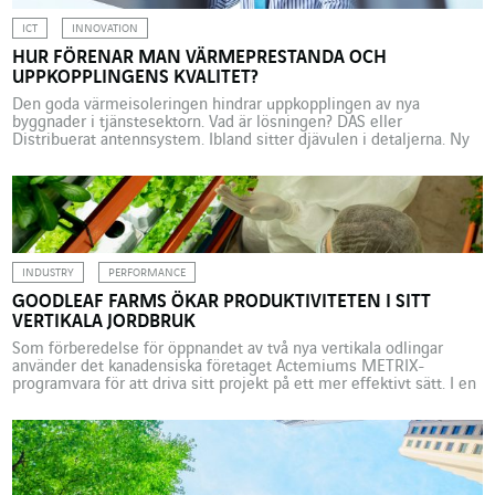
ICT
INNOVATION
HUR FÖRENAR MAN VÄRMEPRESTANDA OCH
UPPKOPPLINGENS KVALITET?
Den goda värmeisoleringen hindrar uppkopplingen av nya
byggnader i tjänstesektorn. Vad är lösningen? DAS eller
Distribuerat antennsystem. Ibland sitter djävulen i detaljerna. Ny
teknik och nya byggmaterial, särskilt inom branschen för hållbart
byggande har möjliggjort betydande miljöframsteg genom att
erbjuda maximal värmeisolering. Men dessa nya byggnader, som
tar större hänsyn till planeten, har en begränsning, […]
INDUSTRY
PERFORMANCE
GOODLEAF FARMS ÖKAR PRODUKTIVITETEN I SITT
VERTIKALA JORDBRUK
Som förberedelse för öppnandet av två nya vertikala odlingar
använder det kanadensiska företaget Actemiums METRIX-
programvara för att driva sitt projekt på ett mer effektivt sätt. I en
tid då jordbrukets framtid debatteras i samband med den globala
uppvärmningen framstår det kanadensiska företaget GoodLeaf
Farms som ett exempel att följa. Med sina två odlingar i Guelph
[…]