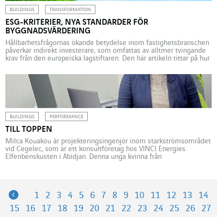
BUILDINGS
TRANSFORMATION
ESG-KRITERIER, NYA STANDARDER FÖR
BYGGNADSVÄRDERING
Hållbarhetsfrågornas ökande betydelse inom fastighetsbranschen
påverkar indirekt investerare, som omfattas av alltmer tvingande
krav från den europeiska lagstiftaren. Den här artikeln tittar på hur
Greenaffair, en VINCI Energies affärsenhet som är specialiserad på
detta komplexa område, analyserar situationen. Standarder för
icke-finansiell analys, vilka gör det möjligt att bedöma beaktandet
av hållbar utveckling och långsiktiga frågor […]
BUILDINGS
PERFORMANCE
TILL TOPPEN
Milca Kouakou är projekteringsingenjör inom starkströmsområdet
vid Cegelec, som är ett konsultföretag hos VINCI Energies
Elfenbenskusten i Abidjan. Denna unga kvinna från
Elfenbenskusten är stolt över att bidra till utvecklingen av sitt land
genom att delta i projektet att bygga den högsta skyskrapan i
Västafrika. Den högsta skyskrapan i Västafrika håller på att
uppföras i […]
Previous
1
2
3
4
5
6
7
8
9
10
11
12
13
14
15
16
17
18
19
20
21
22
23
24
25
26
27