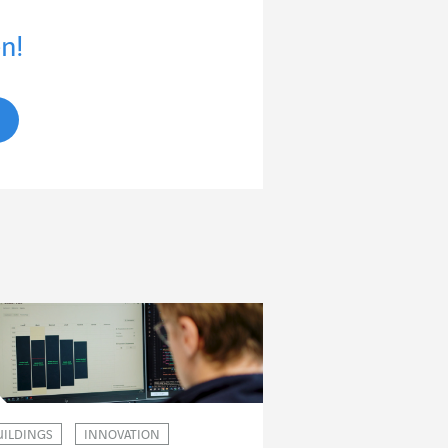
n!
UILDINGS
INNOVATION