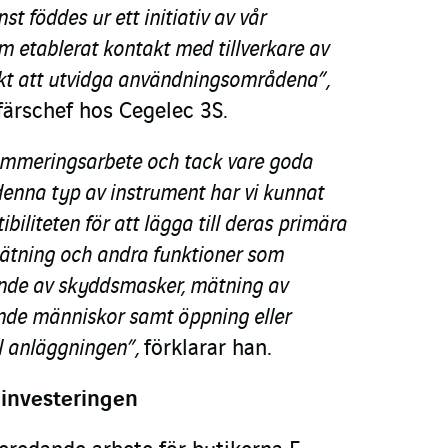
st föddes ur ett initiativ av vår
m etablerat kontakt med tillverkare av
t att utvidga användningsområdena”,
ffärschef hos Cegelec 3S.
ammeringsarbete och tack vare goda
denna typ av instrument har vi kunnat
iliteten för att lägga till deras primära
ätning och andra funktioner som
ande av skyddsmasker, mätning av
nde människor samt öppning eller
ill anläggningen”,
förklarar han.
investeringen