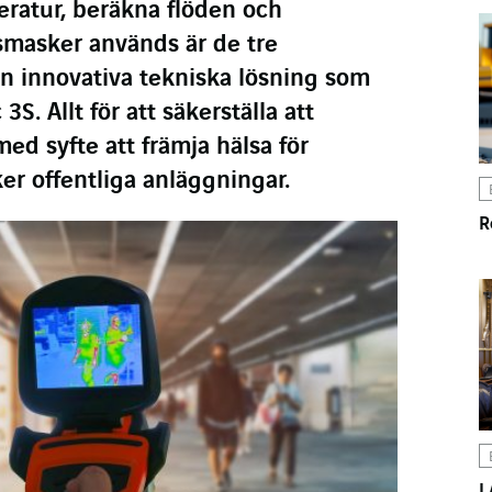
ratur, beräkna flöden och
smasker används är de tre
 innovativa tekniska lösning som
S. Allt för att säkerställa att
 med syfte att främja hälsa för
r offentliga anläggningar.
R
I