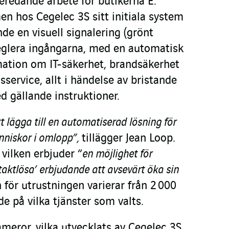
eredande arbete för butikerna E.
en hos Cegelec 3S sitt initiala system
nde en visuell signalering (grönt
t reglera ingångarna, med en automatisk
mation om IT-säkerhet, brandsäkerhet
sservice, allt i händelse av bristande
 gällande instruktioner.
t lägga till en automatiserad lösning för
nniskor i omlopp”,
tillägger Jean Loop.
 vilken erbjuder “
en möjlighet för
aktlösa’ erbjudande att avsevärt öka sin
 för utrustningen varierar från 2 000
de på vilka tjänster som valts.
ameror, vilka utvecklats av Cegelec 3S,