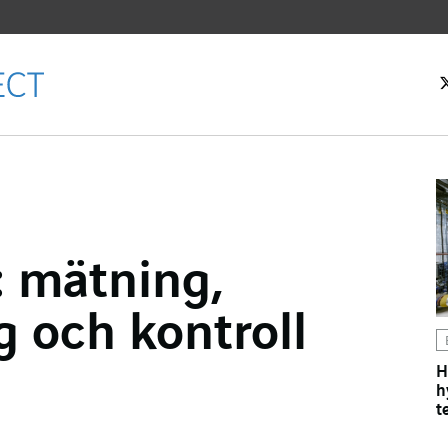
rtsidan
: mätning,
k
 och kontroll
H
h
t