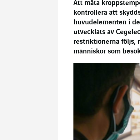
Att mäta kroppstempe
kontrollera att skydd
huvudelementen i den
utvecklats av Cegelec 3
restriktionerna följs,
människor som besöke