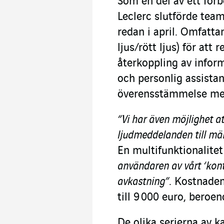
Som en del av ett förb
Leclerc slutförde team
redan i april. Omfatta
ljus/rött ljus) för at
återkoppling av infor
och personlig assistan
överensstämmelse med
“Vi har även möjlighet at
ljudmeddelanden till mä
En multifunktionalitet
användaren av vårt ‘kont
avkastning”
. Kostnaden
till 9 000 euro, beroen
De olika serierna av k