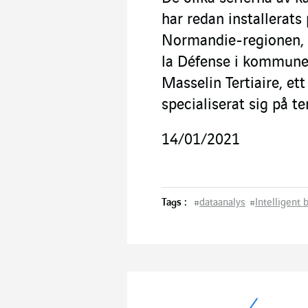
har redan installerats
Normandie-regionen, m
la Défense i kommunen
Masselin Tertiaire, et
specialiserat sig på t
14/01/2021
Tags :
#
dataanalys
#
Intelligent