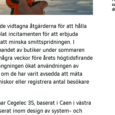
s
d
e vidtagna åtgärderna för att hålla
blat incitamenten för att erbjuda
 att minska smittspridningen. I
pnandet av butiker under sommaren
några veckor före årets högtidsfirande
tängningen ökat användningen av
t om de har varit avsedda att mäta
skor eller registrera antal besökare
r Cegelec 3S, baserat i Caen i västra
iserat inom design av system- och