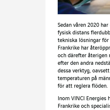
Sedan våren 2020 har d
fysisk distans flerdub
tekniska lösningar för
Frankrike har återöp
och därefter återigen 
efter den andra neds
dessa verktyg, oavset
temperaturen på männi
för att reglera flöden.
Inom VINCI Energies ha
Frankrike och special