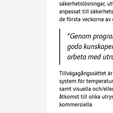
säkerhetslösningar, u
anpassat till säkerhet
de första veckorna av
“Genom program
goda kunskaper 
arbeta med utru
Tillvägagångssättet ä
system för temperatur
samt visuella och/elle
åtkomst till olika utry
kommersiella.