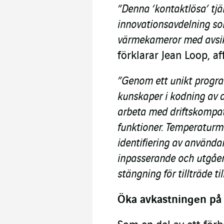
“Denna ‘kontaktlösa’ tjän
innovationsavdelning so
värmekameror med avsik
förklarar Jean Loop, a
”Genom ett unikt progr
kunskaper i kodning av 
arbeta med driftskompatib
funktioner. Temperaturm
identifiering av använd
inpasserande och utgåe
stängning för tillträde t
Öka avkastningen på 