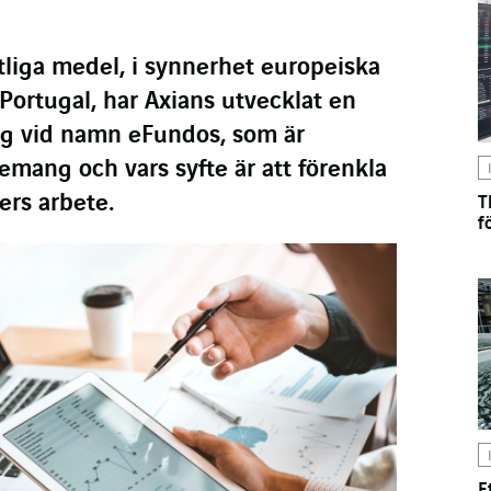
tliga medel, i synnerhet europeiska
 Portugal, har Axians utvecklat en
ng vid namn eFundos, som är
nemang och vars syfte är att förenkla
ers arbete.
T
f
E