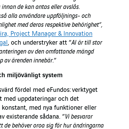
 innan de kan antas eller avslås.
kså alla användare uppföljnings- och
nlighet med deras respektive behörighet”,
eira, Project Manager & Innovation
gal
, och understryker att ”
AI är till stor
 hanteringen av den omfattande mängd
 av ärenden innebär
.”
ch miljövänligt system
värd fördel med eFundos: verktyget
gt med uppdateringar och det
 konstant, med nya funktioner eller
av existerande sådana. ”
Vi besvarar
t de behöver oroa sig för hur ändringarna