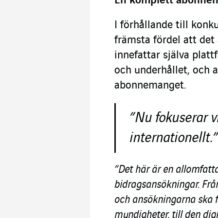
En komplett abonnem
I förhållande till kon
främsta fördel att de
innefattar själva plat
och underhållet, och at
abonnemanget.
”Nu fokuserar v
internationellt.”
”Det här är en allomfat
bidragsansökningar. Fr
och ansökningarna ska fy
myndigheter, till den di