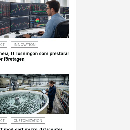
ICT
INNOVATION
heia, IT-lösningen som presterar
ör företagen
ICT
CUSTOMIZATION
tt modulärt mikro-datacenter