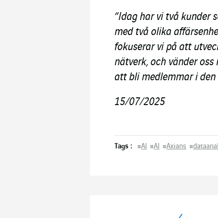
”Idag har vi två kunder
med två olika affärsenhe
fokuserar vi på att utvec
nätverk, och vänder oss 
att bli medlemmar i den
15/07/2025
Tags :
#
AI
#
AI
#
Axians
#
dataana