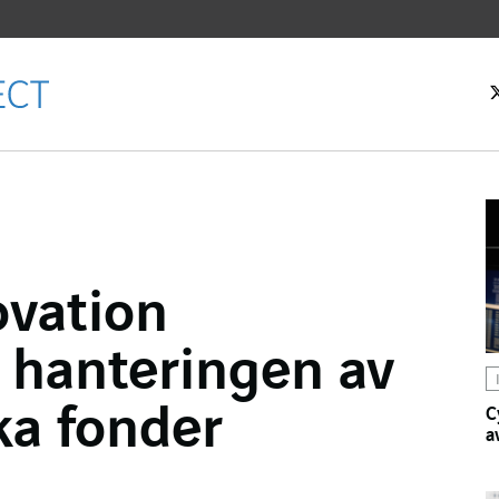
rtsidan
vation
k
 hanteringen av
ka fonder
C
a