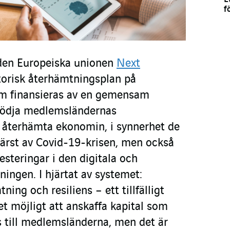
f
e den Europeiska unionen
Next
storisk återhämtningsplan på
om finansieras av en gemensam
stödja medlemsländernas
t återhämta ekonomin, i synnerhet de
ärst av Covid-19-krisen, men också
esteringar i den digitala och
ingen. I hjärtat av systemet:
tning och resiliens – ett tillfälligt
t möjligt att anskaffa kapital som
s till medlemsländerna, men det är