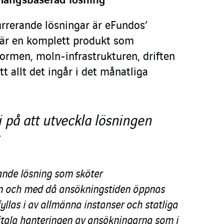
angsbaserad lösning
kurrerande lösningar är eFundos’
t är en komplett produkt som
tformen, moln-infrastrukturen, driften
t allt det ingår i det månatliga
i på att utveckla lösningen
tande lösning som sköter
ån och med då ansökningstiden öppnas
llas i av allmänna instanser och statliga
gitala hanteringen av ansökningarna som i