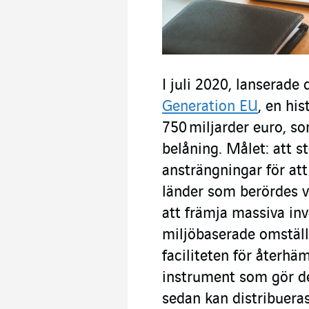
I juli 2020, lanserad
Generation EU
, en hi
750 miljarder euro, s
belåning. Målet: att 
ansträngningar för at
länder som berördes v
att främja massiva inv
miljöbaserade omställn
faciliteten för återhäm
instrument som gör de
sedan kan distribuera