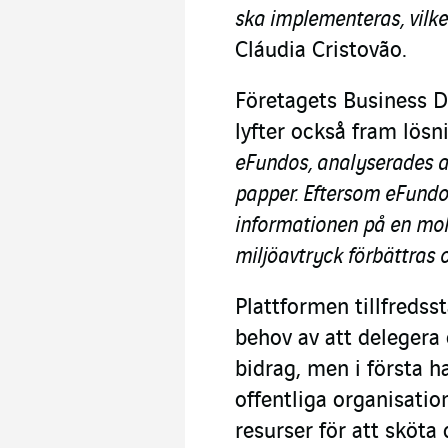
ska implementeras, vilke
Cláudia Cristovão.
Företagets Business 
lyfter också fram lösn
eFundos, analyserades 
papper. Eftersom eFundo
informationen på en mol
miljöavtryck förbättras 
Plattformen tillfredsst
behov av att delegera
bidrag, men i första h
offentliga organisatio
resurser för att sköta