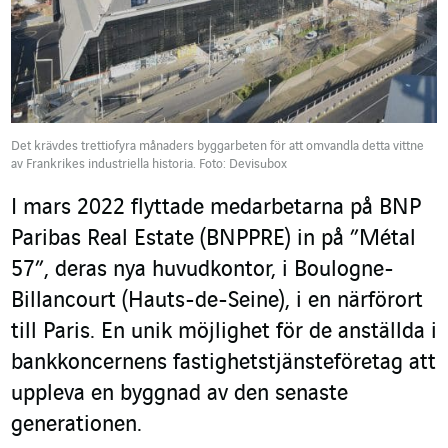
Det krävdes trettiofyra månaders byggarbeten för att omvandla detta vittne
av Frankrikes industriella historia. Foto: Devisubox
I mars 2022 flyttade medarbetarna på BNP
Paribas Real Estate (BNPPRE) in på ”Métal
57”, deras nya huvudkontor, i Boulogne-
Billancourt (Hauts-de-Seine), i en närförort
till Paris. En unik möjlighet för de anställda i
bankkoncernens fastighetstjänsteföretag att
uppleva en byggnad av den senaste
generationen.