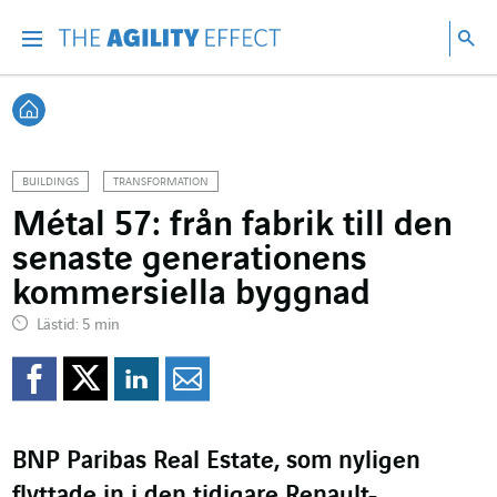
Gå direkt till sidans innehåll
Gå till huvudnavigeringen
Gå till forskning
Sö
Menu
Sök
Tillbaka till startsidan
BUILDINGS
TRANSFORMATION
Métal 57: från fabrik till den
senaste generationens
kommersiella byggnad
Lästid: 5 min
Dela på Facebook
Dela på Twitter
Dela på Linkedin
Dela per mejl
BNP Paribas Real Estate, som nyligen
flyttade in i den tidigare Renault-