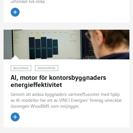
utforskar två olika...
Läs artikeln
BUILDINGS
INNOVATION
AI, motor för kontorsbyggnaders
energieffektivitet
Genom att avläsa byggnaders värmeeffusivitet med hjälp
av AI-modeller har ett av VINCI Energies’ företag utvecklat
lösningen WiseBMS som möjliggör...
Läs artikeln