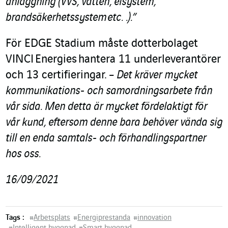
anläggning (VVS, vatten, elsystem,
brandsäkerhetssystem etc. .).”
För EDGE Stadium måste dotterbolaget
VINCI Energies hantera 11 underleverantörer
och 13 certifieringar.
– Det kräver mycket
kommunikations- och samordningsarbete från
vår sida. Men detta är mycket fördelaktigt för
vår kund, eftersom denne bara behöver vända sig
till en enda samtals- och förhandlingspartner
hos oss.
16/09/2021
Tags :
#
Arbetsplats
#
Energiprestanda
#
innovation