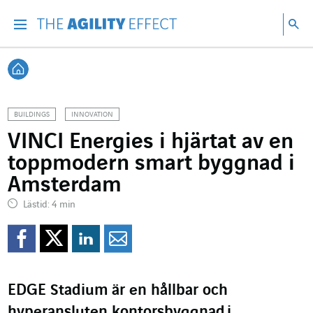
Gå direkt till sidans innehåll
Gå till huvudnavigeringen
Gå till forskning
Sö
Menu
Sök
Tillbaka till startsidan
BUILDINGS
INNOVATION
VINCI Energies i hjärtat av en
toppmodern smart byggnad i
Amsterdam
Lästid: 4 min
Dela på Facebook
Dela på Twitter
Dela på Linkedin
Dela per mejl
EDGE Stadium är en hållbar och
hyperansluten kontorsbyggnad
i