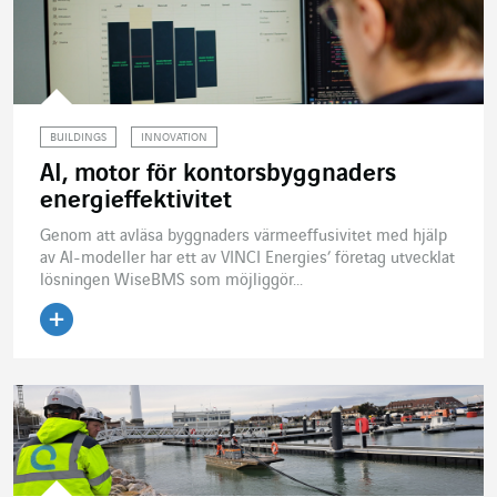
BUILDINGS
INNOVATION
AI, motor för kontorsbyggnaders
energieffektivitet
Genom att avläsa byggnaders värmeeffusivitet med hjälp
av AI-modeller har ett av VINCI Energies’ företag utvecklat
lösningen WiseBMS som möjliggör...
Läs artikeln