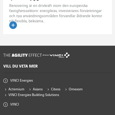
Renovering är en drivkraft inom den europeiska
fastighetssektorn: energikrav, investerares förväntningar
och nya användningsområden förvandlar åldrande kontor
till flexibla, bekväma...
Läs artikeln
drivs av
VILL DU VETA MER
VINCI Energies
Actemium
Axians
Citeos
Omexom
VINCI Energies Building Solutions
VINCI