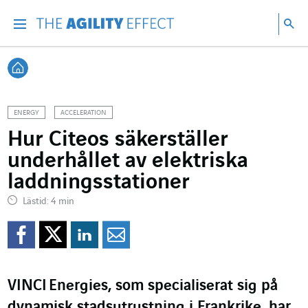
Gå direkt till sidans innehåll
Gå till huvudnavigeringen
Gå till forskning
Sö
Menu
Sök
Tillbaka till startsidan
ENERGY
ACCELERATION
Hur Citeos säkerställer
underhållet av elektriska
laddningsstationer
Lästid: 4 min
Dela på Facebook
Dela på Twitter
Dela på Linkedin
Dela per mejl
VINCI
Energies
, som specialiserat sig på
dynamisk stadsutrustning i Frankrike, har