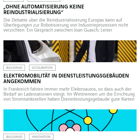
„OHNE AUTOMATISIERUNG KEINE
REINDUSTRIALISIERUNG“
Die Debatte über die Reindustrialisierung Europas kann auf
Überlegungen zur Robotisierung von Industrieprozessen nicht
verzichten. Ein Gespräch zwischen Joan Guasch, Leiter
internationale Entwicklung am katalanischen Technologiezentrum
Eurecat in Spanien, und Christophe Rousseau, Direktor von
Actemium, der Industriemarke von VINCI Energies. In einem
Punkt scheinen sich alle einig: Ohne eine beschleunigte
Automatisierung wird die Reindustrialisierung […]
BUILDINGS
ACCELERATION
ELEKTROMOBILITÄT IN DIENSTLEISTUNGSGEBÄUDEN
ANGEKOMMEN
In Frankreich fahren immer mehr Elektroautos, so dass auch der
Bedarf an Ladestationen steigt. Im Wettrennen um die Errichtung
von Stromtankstellen haben Dienstleistungsgebäude gute Karten
und können so die Elektromobilität entscheidend voranbringen.
Schätzungen gehen davon aus, dass 2035 knapp 17 Millionen
Elektrofahrzeuge auf französischen Straßen unterwegs sein
werden, gegenüber 1,1 Mio. im Jahr 2022. Die […]
BUILDINGS
INNOVATION