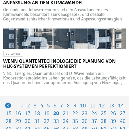
ANPASSUNG AN DEN KLIMAWANDEL
Gebäude und Infrastrukturen sind den Auswirkungen des
Klimawandels besonders stark ausgesetzt und deshalb
Gegenstand zahlreicher Innovationen und Anpassungsstrategien.
Der VINCI-Konzern hat spezifische Instrumente entwickelt, um
Städte und Gebäude auf dem Weg zur Klimaresilienz zu
unterstützen. Plus 4°C im Jahr 2100. Darauf bereitet sich ein Land
wie Frankreich im dritten Entwurf des nationalen Programms zur
Anpassung […]
BUILDINGS
WENN QUANTENTECHNOLOGIE DIE PLANUNG VON
HLK-SYSTEMEN PERFEKTIONIERT
VINCI Energies, QuantumBasel und D-Wave haben ein
Kooperationsprojekt ins Leben gerufen, das die Leistungsfähigkeit
des Quantenrechners zur optimierten Auslegung von Heizungs-,
Lüftungs- und Klimasystemen (HLK) für komplexe Gebäude nutzt.
Um angenehme, gesunde Umgebungsbedingungen in einem
Gebäude sicherzustellen, muss das HLK-System (Heizung, Klima,
Lüftung) so konzipiert sein, dass jeder Raum in geeigneter Weise
Previous
1
2
3
4
5
6
7
8
9
10
11
12
13
14
belüftet wird, und […]
15
16
17
18
19
20
21
22
23
24
25
26
27
28
29
30
31
32
33
34
35
36
37
38
39
40