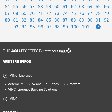
41
42
43
44
45
46
47
48
49
50
51
52
53
54
55
56
57
58
59
60
61
62
63
64
65
66
67
68
69
70
71
72
73
74
75
76
77
78
79
80
81
82
83
84
85
86
87
88
89
90
91
92
Next
93
94
95
96
97
98
99
100
101
powered by
WEITERE INFOS
VINCI Energies
Actemium
Axians
Citeos
Omexom
VINCI Energies Building Solutions
VINCI