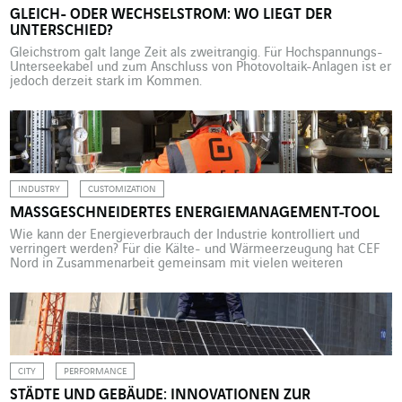
GLEICH- ODER WECHSELSTROM: WO LIEGT DER
UNTERSCHIED?
Gleichstrom galt lange Zeit als zweitrangig. Für Hochspannungs-
Unterseekabel und zum Anschluss von Photovoltaik-Anlagen ist er
jedoch derzeit stark im Kommen.
INDUSTRY
CUSTOMIZATION
MASSGESCHNEIDERTES ENERGIEMANAGEMENT-TOOL
Wie kann der Energieverbrauch der Industrie kontrolliert und
verringert werden? Für die Kälte- und Wärmeerzeugung hat CEF
Nord in Zusammenarbeit gemeinsam mit vielen weiteren
Business Units von VINCI Energies eine parametrierbare,
kostenoptimierte Lösung entwickelt. Das Netzwerk Kältetechnik
von VINCI Energies möchte seine Kundinnen und Kunden bei der
Energiewende unterstützen und den Energiebedarf der
Medienversorgung (Kälte- […]
CITY
PERFORMANCE
STÄDTE UND GEBÄUDE: INNOVATIONEN ZUR