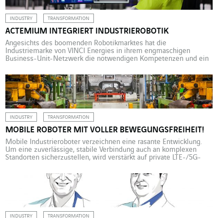
ist […]
INDUSTRY
TRANSFORMATION
ACTEMIUM INTEGRIERT INDUSTRIEROBOTIK
Angesichts des boomenden Robotikmarktes hat die
Industriemarke von VINCI Energies in ihrem engmaschigen
Business-Unit-Netzwerk die notwendigen Kompetenzen und ein
breites Know-how-Portfolio entwickelt. Damit positioniert sie
sich als eine der bedeutendsten Systemintegratorinnen in diesem
Bereich. Flexibilität, Kostensenkung, Produktivitätssteigerung,
Qualitätsverbesserung, Arbeitserleichterung, besserer
Arbeitsschutz – die Industrierobotik bietet viele Vorteile. Um ihre
Kund:innen bei der Implementierung entsprechender
Anwendungen […]
INDUSTRY
TRANSFORMATION
MOBILE ROBOTER MIT VOLLER BEWEGUNGSFREIHEIT!
Mobile Industrieroboter verzeichnen eine rasante Entwicklung.
Um eine zuverlässige, stabile Verbindung auch an komplexen
Standorten sicherzustellen, wird verstärkt auf private LTE-/5G-
Netzwerke gesetzt. Axians wickelte bereits mehrere Projekte in
diesem Bereich ab, vom Hafen Rotterdam bis hin zur
Hauptverwaltung von Mercedes-Benz in Frankreich. Private 5G-
Netze für die Industrie gewährleisten, wenn sie bei
Robotikanwendungen eingesetzt werden, zuverlässige […]
INDUSTRY
TRANSFORMATION