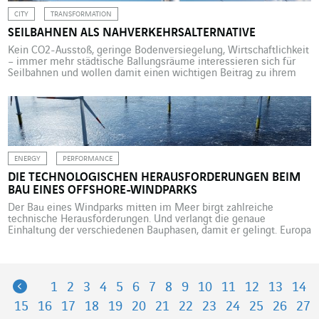
CITY
TRANSFORMATION
SEILBAHNEN ALS NAHVERKEHRSALTERNATIVE
Kein CO2-Ausstoß, geringe Bodenversiegelung, Wirtschaftlichkeit
– immer mehr städtische Ballungsräume interessieren sich für
Seilbahnen und wollen damit einen wichtigen Beitrag zu ihrem
Mobilitätsmix leisten. Sie sind einer der saubersten
Verkehrsträger. Seilbahnen funktionieren zu 100 % elektrisch,
setzen deshalb kein CO2 frei und arbeiten sehr leise.
Üblicherweise kennt man sie eher aus dem Wintersport, aber sie
[…]
ENERGY
PERFORMANCE
DIE TECHNOLOGISCHEN HERAUSFORDERUNGEN BEIM
BAU EINES OFFSHORE-WINDPARKS
Der Bau eines Windparks mitten im Meer birgt zahlreiche
technische Herausforderungen. Und verlangt die genaue
Einhaltung der verschiedenen Bauphasen, damit er gelingt. Europa
hat sich im Hinblick auf den Bau von Offshore-Windkraftanlagen
ehrgeizige Ziele gesteckt. Die Planung der EU-Kommission sieht
die Steigerung der Erzeugungskapazitäten von 12 GW in 2020 auf
60 GW im Jahr 2030 und 300 GW […]
Previous
1
2
3
4
5
6
7
8
9
10
11
12
13
14
15
16
17
18
19
20
21
22
23
24
25
26
27