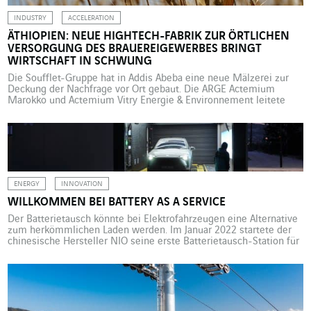
INDUSTRY
ACCELERATION
ÄTHIOPIEN: NEUE HIGHTECH-FABRIK ZUR ÖRTLICHEN
VERSORGUNG DES BRAUEREIGEWERBES BRINGT
WIRTSCHAFT IN SCHWUNG
Die Soufflet-Gruppe hat in Addis Abeba eine neue Mälzerei zur
Deckung der Nachfrage vor Ort gebaut. Die ARGE Actemium
Marokko und Actemium Vitry Energie & Environnement leitete
dieses Projekt von A bis Z und hatte dabei die Förderung des
lokalen Arbeitsmarkts sowie die geltenden Umweltauflagen im
Blick. Für den Anbau von Gerste bietet Äthiopien ideale […]
ENERGY
INNOVATION
WILLKOMMEN BEI BATTERY AS A SERVICE
Der Batterietausch könnte bei Elektrofahrzeugen eine Alternative
zum herkömmlichen Laden werden. Im Januar 2022 startete der
chinesische Hersteller NIO seine erste Batterietausch-Station für
Elektroautos in Europa. Omexom Norwegen hat ihn bei der
Planung der Elektroinfrastruktur unter Berücksichtigung der
klimatischen Besonderheiten unterstützt. Zuwenig
Stromtankstellen, zu lange Ladezeiten – daran scheitert häufig die
Anschaffung eines Elektrofahrzeugs. In […]