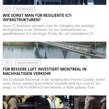
ICT
PERFORMANCE
WIE SORGT MAN FÜR RESILIENTE ICT-
INFRASTRUKTUREN?
Unter IT-Resilienz versteht man die Fähigkeit, die ständige
Verfügbarkeit eines Dienstes für ein Unternehmen zu
gewährleisten. Ein wichtiger Punkt, der auf redundanter IT-
Infrastruktur, Datensicherheit und Datenspeicherung aufbaut. Der
Begriff Resilienz ist in aller Munde. Es handelt sich jedoch nicht
um ein Modephänomen, sondern um einen Paradigmenwechsel.
Er wird auch nicht nur für Produktionssysteme oder
Verkehrsinfrastrukturen […]
CITY
TRANSFORMATION
FÜR BESSERE LUFT INVESTIERT MONTREAL IN
NACHHALTIGEN VERKEHR
Die Großstadt Montreal in der kanadischen Provinz Quebec leidet
unter ihrem starken Autoverkehr. Deshalb wird nun eine 67 km
lange, zu 100 % elektrisch betriebene U-Bahn gebaut. Eine
Großinvestition, die in erster Linie ökologische Ziele verfolgt. Es
ist die größte ÖPNV-Baustelle in Quebec seit 50 Jahren. Das
Réseau express métropolitain (REM), eine fahrerlose, zu 100 […]