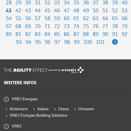
28
29
30
31
32
33
34
35
36
37
38
39
40
41
42
43
44
45
46
47
48
49
50
51
52
53
54
55
56
57
58
59
60
61
62
63
64
65
66
67
68
69
70
71
72
73
74
75
76
77
78
79
80
81
82
83
84
85
86
87
88
89
90
91
92
Next
93
94
95
96
97
98
99
100
101
powered by
WEITERE INFOS
VINCI Energies
Actemium
Axians
Citeos
Omexom
VINCI Energies Building Solutions
VINCI