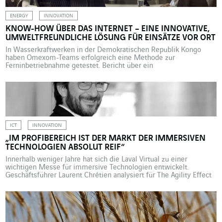
ENERGY
INNOVATION
KNOW-HOW ÜBER DAS INTERNET – EINE INNOVATIVE,
UMWELTFREUNDLICHE LÖSUNG FÜR EINSÄTZE VOR ORT
In Wasserkraftwerken in der Demokratischen Republik Kongo
haben Omexom-Teams erfolgreich eine Methode zur
Ferninbetriebnahme getestet. Bericht über ein
außergewöhnliches menschliches und technisches Abenteuer.
Wie können technische Dienstleistungen, die einen hohen Grad
an Know-how erfordern, auch an abgelegenen Standorten
erbracht werden? Diese Frage stellen sich die Ingenieurinnen und
Ingenieure von Omexom (VINCI Energies) bereits seit 2016. […]
ICT
INNOVATION
„IM PROFIBEREICH IST DER MARKT DER IMMERSIVEN
TECHNOLOGIEN ABSOLUT REIF“
Innerhalb weniger Jahre hat sich die Laval Virtual zu einer
wichtigen Messe für immersive Technologien entwickelt.
Geschäftsführer Laurent Chrétien analysiert für The Agility Effect
die Trends eines bedeutenden Zukunftsmarktes. Bildnachweis:
Jean-Charles Druais Wie kam die Laval Virtual im Jahr 1999
zustande? Impulsgeber war damals Bürgermeister François
d‘Aubert. Er wünschte sich ein Instrument zur regionalen
Wirtschaftsentwicklung […]