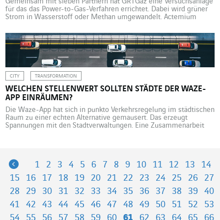
Gemeinsam mit sieben Partnern hat GRTGaz eine Versuchsanlage
für das das Power-to-Gas-Verfahren errichtet. Dabei wird grüner
Strom in Wasserstoff oder Methan umgewandelt. Actemium
begleitet dieses Projekt, das eine vielversprechende Möglichkeit
zur Energiespeicherung eröffnet. Jupiter 1000 ist eine von GRTgaz
betriebene Demonstrationsanlage im industriellen Maßstab für
das Power-to-Gas-Verfahren. Die Planung begann 2014, im
Februar 2020 ging […]
CITY
TRANSFORMATION
WELCHEN STELLENWERT SOLLTEN STÄDTE DER WAZE-
APP EINRÄUMEN?
Die Waze-App hat sich in punkto Verkehrsregelung im städtischen
Raum zu einer echten Alternative gemausert. Das erzeugt
Spannungen mit den Stadtverwaltungen. Eine Zusammenarbeit
auf Grundlage einer gemeinsamen Datenverwaltung ist jedoch
möglich. Bis vor kurzem lag die Organisation und Verwaltung des
öffentlichen Raums und insbesondere des Straßenverkehrs allein
in Händen der öffentlichen Verwaltung. Das hat sich […]
Previous
1
2
3
4
5
6
7
8
9
10
11
12
13
14
15
16
17
18
19
20
21
22
23
24
25
26
27
28
29
30
31
32
33
34
35
36
37
38
39
40
41
42
43
44
45
46
47
48
49
50
51
52
53
54
55
56
57
58
59
60
61
62
63
64
65
66