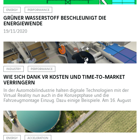
ENERGY
PERFORMANCE
GRÜNER WASSERSTOFF BESCHLEUNIGT DIE
ENERGIEWENDE
19/11/2020
INDUSTRY
PERFORMANCE
WIE SICH DANK VR KOSTEN UND TIME-TO-MARKET
VERRINGERN
In der Automobilindustrie halten digitale Technologien mit der
Virtual Reality nun auch in die Konzeptphase und die
Fahrzeugmontage Einzug. Dazu einige Beispiele. Am 16. August
2019 stellte Bugatti die neueste Kreation vor: den Centodieci.
Neben seinen außergewöhnlichen Qualitäten weist das neue
Luxusauto der berühmten, zum Volkswagen-Konzern gehörenden
Marke eine weitere Besonderheit auf: Es wurde in […]
ENERGY
ACCELERATION