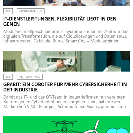
ICT
CUSTOMIZATION
IT-DIENSTLEISTUNGEN: FLEXIBILITÄT LIEGT IN DEN
GENEN
Modulare, maßgeschneiderte IT-Systeme stehen im Zentrum der
digitalen Transformation, die auf Cloudlösungen und Daten setzt.
Infrastrukturen, Gebäude, Büros, Smart City – Modularität ist
heutzutage die agilste und häufig auch die effizienteste Lösung
zur Senkung des Energieverbrauchs und bei organisatorischen
Engpässen. Flexibilität und maßgeschneiderte Systeme haben
noch für einen weiteren Sektor zentrale Bedeutung, der aber
kaum […]
ICT
PERFORMANCE
GRABIT: EIN COBOTER FÜR MEHR CYBERSICHERHEIT IN
DER INDUSTRIE
Damit das IT- und das OT-Team in Industriefirmen mit vereinten
Kräften gegen Cyberbedrohungen vorgehen kann, haben zwei
Marken von VINCI Energies, Actemium und Axians, gemeinsame
Tools entwickelt – darunter auch ein Coboter. Fabriken und
Werkstätten wurden lange Zeit mit von außen unzugänglichen
und nicht mit dem Internet verbundenen Prozessleitsystemen
gesteuert. Aber die Digitalisierung in der […]