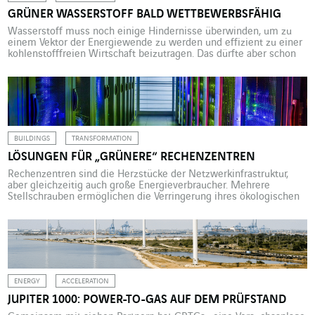
GRÜNER WASSERSTOFF BALD WETTBEWERBSFÄHIG
Wasserstoff muss noch einige Hindernisse überwinden, um zu
einem Vektor der Energiewende zu werden und effizient zu einer
kohlenstofffreien Wirtschaft beizutragen. Das dürfte aber schon
bald geschafft sein. Dann wird es durchaus möglich sein, grünen
Wasserstoff zu wettbewerbsfähigen Preisen herzustellen. Sind in
absehbarer Zukunft alle Voraussetzungen erfüllt, um Wasserstoff
zum zentralen Vektor der Energiewende zu […]
BUILDINGS
TRANSFORMATION
LÖSUNGEN FÜR „GRÜNERE“ RECHENZENTREN
Rechenzentren sind die Herzstücke der Netzwerkinfrastruktur,
aber gleichzeitig auch große Energieverbraucher. Mehrere
Stellschrauben ermöglichen die Verringerung ihres ökologischen
Fußabdrucks. Rechenzentren stehen im Zentrum der digitalen
Transformation. In ihren Servern werden Daten gespeichert,
verarbeitet und geschützt. Die wachsende Datenflut aus dem
privaten wie auch dem gewerblichen Bereich erfordert immer
größere Speicherkapazitäten und ein optimales
Datenmanagement. Somit […]
ENERGY
ACCELERATION
JUPITER 1000: POWER-TO-GAS AUF DEM PRÜFSTAND