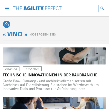
Gehen Sie direkt zum Inhalt der Seite
Gehen Sie zur Hauptnavigation
Gehen Sie zur Forschung
Su
Menu
Suc
Zurück zur Startseite
« VINCI »
(
908
ERGEBNISSE)
BUILDINGS
INNOVATION
TECHNISCHE INNOVATIONEN IN DER BAUBRANCHE
Große Bau-, Planungs- und Architekturfirmen setzen mit
Nachdruck auf Digitalisierung. Sie stehen im Wettbewerb um
innovative Tools und Prozesse zur Verfeinerung ihrer
Technikstrategie. Die Investitionen in digitale Tools führten nach
ihren eigenen Angaben zunächst einmal zu einer besseren
Projektkoordination, was auch erhebliche vertriebliche
Auswirkungen hat. In einer Studie von BD+C verweisen diese
Großunternehmen auf den […]