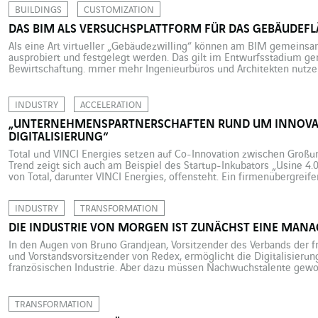
Vernetzung, bringt eine zusätzliche Dimension ins […]
BUILDINGS
CUSTOMIZATION
DAS BIM ALS VERSUCHSPLATTFORM FÜR DAS GEBÄUD
Als eine Art virtueller „Gebäudezwilling“ können am BIM gemeinsam
ausprobiert und festgelegt werden. Das gilt im Entwurfsstadium g
Bewirtschaftung. mmer mehr Ingenieurbüros und Architekten nutze
Schließlich bietet es wertvolle Möglichkeiten zum Entwurf von Di
Darstellung des Gebäudes enthält eine Vielzahl von statischen (phys
INDUSTRY
ACCELERATION
„UNTERNEHMENSPARTNERSCHAFTEN RUND UM INNOVA
DIGITALISIERUNG“
Total und VINCI Energies setzen auf Co-Innovation zwischen Groß
Trend zeigt sich auch am Beispiel des Startup-Inkubators „Usine 4
von Total, darunter VINCI Energies, offensteht. Ein firmenübergrei
unter dem Motto ‚Gemeinsam sind wir effizienter’. Am 5. 1. 2018 f
Accelerator „Usine 4.0“ (Fabrik […]
INDUSTRY
TRANSFORMATION
DIE INDUSTRIE VON MORGEN IST ZUNÄCHST EINE MA
In den Augen von Bruno Grandjean, Vorsitzender des Verbands der f
und Vorstandsvorsitzender von Redex, ermöglicht die Digitalisierun
französischen Industrie. Aber dazu müssen Nachwuchstalente gew
Maschinen, Robotern und allen Produktionssystemen steht der Anl
Werks. Anlagenbauer sind gewissermaßen die Architekten von Fabrik
TRANSFORMATION