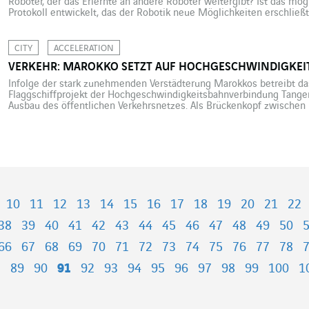
Roboter, der das Erlernte an andere Roboter weitergibt? Ist das mö
Protokoll entwickelt, das der Robotik neue Möglichkeiten erschließ
unsere Erfahrung bzw. unsere Intuition, um an eine neue Aufgabe 
muss sie […]
CITY
ACCELERATION
VERKEHR: MAROKKO SETZT AUF HOCHGESCHWINDIGKEI
Infolge der stark zunehmenden Verstädterung Marokkos betreibt d
Flaggschiffprojekt der Hochgeschwindigkeitsbahnverbindung Tanger
Ausbau des öffentlichen Verkehrsnetzes. Als Brückenkopf zwischen 
Marokko im Infrastrukturbau seit einigen Jahren einen Gang höher. 
sowohl in wirtschaftlicher als auch in demografischer Hinsicht. Der
zwischen […]
10
11
12
13
14
15
16
17
18
19
20
21
22
38
39
40
41
42
43
44
45
46
47
48
49
50
66
67
68
69
70
71
72
73
74
75
76
77
78
8
89
90
91
92
93
94
95
96
97
98
99
100
1