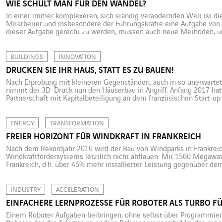
WIE SCHULT MAN FÜR DEN WANDEL?
In einer immer komplexeren, sich ständig verändernden Welt ist di
Mitarbeiter und insbesondere der Führungskräfte eine Aufgabe vo
dieser Aufgabe gerecht zu werden, müssen auch neue Methoden, 
verbreitete pädagogische Ansätze ausprobiert werden. Damit beschä
Fachstelle für Innovation und Akkulturation, die im Dezember […]
BUILDINGS
INNOVATION
DRUCKEN SIE IHR HAUS, STATT ES ZU BAUEN!
Nach Erprobung mit kleineren Gegenständen, auch in so unerwartet
nimmt der 3D-Druck nun den Häuserbau in Angriff. Anfang 2017 hat
Partnerschaft mit Kapitalbeteiligung an dem französischen Start-up
weltweit führenden Firmen für 3D-Druck mit Beton. In China hat ei
innerhalb […]
ENERGY
TRANSFORMATION
FREIER HORIZONT FÜR WINDKRAFT IN FRANKREICH
Nach dem Rekordjahr 2016 wird der Bau von Windparks in Frankrei
Windkraftfördersystems letztlich nicht abflauen. Mit 1560 Megawa
Frankreich, d.h. über 45% mehr installierter Leistung gegenüber dem
Windkraftsektor seines Erfolgs erfreuen und der Zukunft mit Zuver
dieser beachtlichen Zahl stand nach Aussage […]
INDUSTRY
ACCELERATION
EINFACHERE LERNPROZESSE FÜR ROBOTER ALS TURBO FÜR
Einem Roboter Aufgaben beibringen, ohne selbst über Programmier