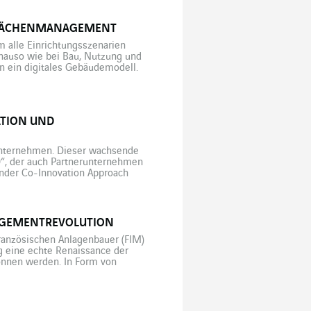
EFLÄCHENMANAGEMENT
 alle Einrichtungsszenarien
enauso wie bei Bau, Nutzung und
n ein digitales Gebäudemodell.
enstleistungsgebäuden. Diese 3D-
ische Infrastrukturen […]
TION UND
unternehmen. Dieser wachsende
.0“, der auch Partnerunternehmen
fender Co-Innovation Approach
iel im Rahmen des Total Startup
NAGEMENTREVOLUTION
ranzösischen Anlagenbauer (FIM)
g eine echte Renaissance der
onnen werden. In Form von
agenbau im Zentrum eines jeden
en. […]