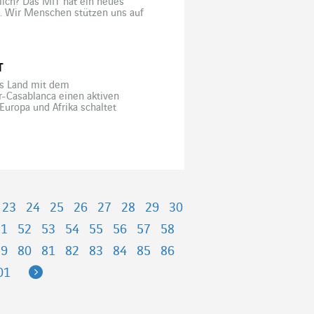
glich? Das MIT hat ein neues
t. Wir Menschen stützen uns auf
heranzugehen. Einem Roboter
T
as Land mit dem
-Casablanca einen aktiven
Europa und Afrika schaltet
Die Herausforderungen sind groß,
 Grad der Verstädterung stieg
23
24
25
26
27
28
29
30
51
52
53
54
55
56
57
58
79
80
81
82
83
84
85
86
Next
01