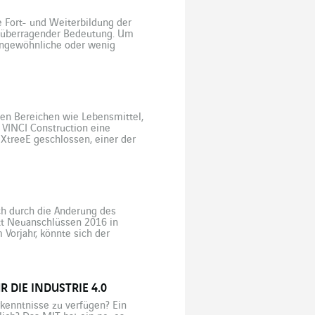
e Fort- und Weiterbildung der
n überragender Bedeutung. Um
ungewöhnliche oder wenig
ftigt sich thecamp, eine
en Bereichen wie Lebensmittel,
 VINCI Construction eine
 XtreeE geschlossen, einer der
n „Drucker“ (10 m x 40 m)
ch durch die Änderung des
tt Neuanschlüssen 2016 in
 Vorjahr, könnte sich der
sicht entgegensehen. Hinter
 DIE INDUSTRIE 4.0
kenntnisse zu verfügen? Ein