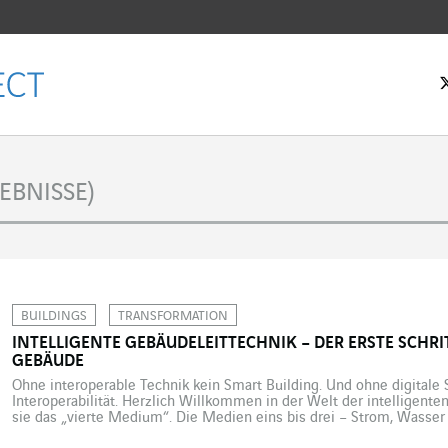
tseite
EBNISSE)
BUILDINGS
TRANSFORMATION
INTELLIGENTE GEBÄUDELEITTECHNIK – DER ERSTE SCHRI
GEBÄUDE
Ohne interoperable Technik kein Smart Building. Und ohne digitale 
Interoperabilität. Herzlich Willkommen in der Welt der intelligent
sie das „vierte Medium“. Die Medien eins bis drei – Strom, Wasse
grundlegende, aber sich gegenseitig ergänzende Gebäudefunktionen