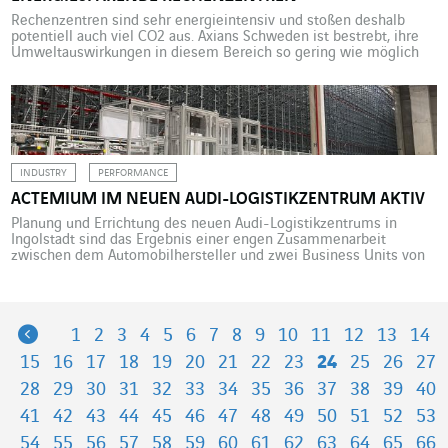
Rechenzentren sind sehr energieintensiv und stoßen deshalb
potentiell auch viel CO2 aus. Axians Schweden ist bestrebt, ihre
Umweltauswirkungen in diesem Bereich so gering wie möglich
zu halten und setzt dafür auf konkrete Maßnahmen und
innovative Systeme. Rechenzentren verbrauchen viel Strom. Als
großer Anbieter in diesem Bereich weiß Axians, die ICT-Marke von
VINCI Energies, natürlich um […]
INDUSTRY
PERFORMANCE
ACTEMIUM IM NEUEN AUDI-LOGISTIKZENTRUM AKTIV
Planung und Errichtung des neuen Audi-Logistikzentrums in
Ingolstadt sind das Ergebnis einer engen Zusammenarbeit
zwischen dem Automobilhersteller und zwei Business Units von
Actemium, Actemium ASAS Valencia und Actemium ASAS
Saarbrücken. Besonderen Stellenwert hatte dabei die Koordination
aller Beteiligten. Im März 2023 weihte Audi ein neues
Logistikzentrum im bayerischen Ingolstadt ein. Der Standort
Previous
1
2
3
4
5
6
7
8
9
10
11
12
13
14
umfasst ein automatisiertes […]
15
16
17
18
19
20
21
22
23
24
25
26
27
28
29
30
31
32
33
34
35
36
37
38
39
40
41
42
43
44
45
46
47
48
49
50
51
52
53
54
55
56
57
58
59
60
61
62
63
64
65
66