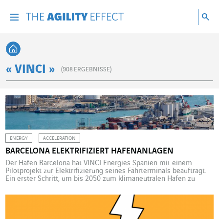
Gehen Sie direkt zum Inhalt der Seite
Gehen Sie zur Hauptnavigation
Gehen Sie zur Forschung
Su
Menu
Suc
Zurück zur Startseite
« VINCI »
(
908
ERGEBNISSE)
ENERGY
ACCELERATION
BARCELONA ELEKTRIFIZIERT HAFENANLAGEN
Der Hafen Barcelona hat VINCI Energies Spanien mit einem
Pilotprojekt zur Elektrifizierung seines Fährterminals beauftragt.
Ein erster Schritt, um bis 2050 zum klimaneutralen Hafen zu
werden. Mit einer Investitionssumme von mehr als 110 Millionen
Euro ist Nexigen, das Projekt zur Elektrifizierung der
Hafenanlagen von Barcelona, eines der größten Projekte des
Hafenstandorts. Bis 2030 soll der […]