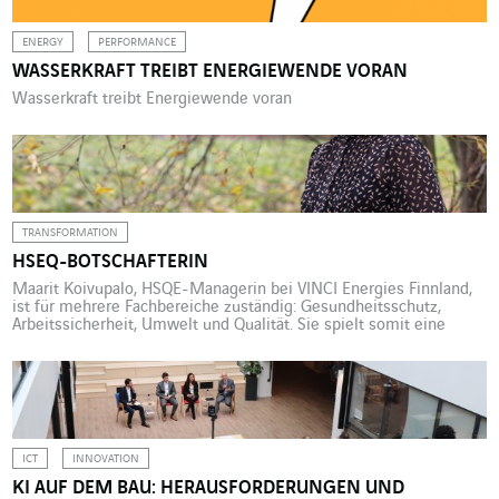
ENERGY
PERFORMANCE
WASSERKRAFT TREIBT ENERGIEWENDE VORAN
Wasserkraft treibt Energiewende voran
TRANSFORMATION
HSEQ-BOTSCHAFTERIN
Maarit Koivupalo, HSQE-Managerin bei VINCI Energies Finnland,
ist für mehrere Fachbereiche zuständig: Gesundheitsschutz,
Arbeitssicherheit, Umwelt und Qualität. Sie spielt somit eine
Schlüsselrolle, zumal das Unternehmen vor kurzem durch
externes Wachstum seine Größe verdoppelt hat. Maarit Koivupalo
hat eine Leidenschaft: Orientierungsläufe im Wald. „Ich setze mir
gerne ein Ziel. Ich muss vom Punkt A zum Punkt […]
ICT
INNOVATION
KI AUF DEM BAU: HERAUSFORDERUNGEN UND