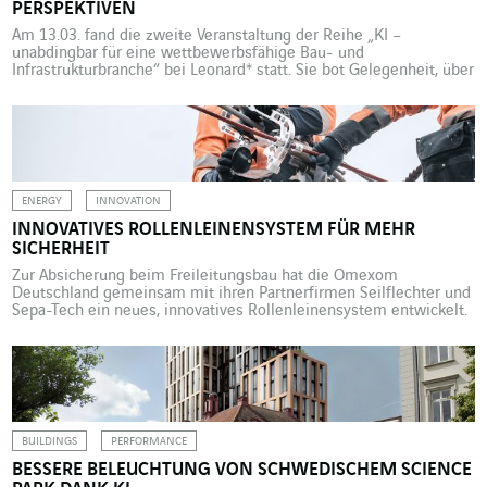
PERSPEKTIVEN
Am 13.03. fand die zweite Veranstaltung der Reihe „KI –
unabdingbar für eine wettbewerbsfähige Bau- und
Infrastrukturbranche“ bei Leonard* statt. Sie bot Gelegenheit, über
die Nutzung der künstlichen Intelligenz in diesen Branchen, die
damit einhergehenden Kosten sowie die Auswirkungen auf das
Management zu diskutieren. Die Referent:innen, Ons Jelassi,
Leiterin von Télécom Paris Executive Education, François […]
ENERGY
INNOVATION
INNOVATIVES ROLLENLEINENSYSTEM FÜR MEHR
SICHERHEIT
Zur Absicherung beim Freileitungsbau hat die Omexom
Deutschland gemeinsam mit ihren Partnerfirmen Seilflechter und
Sepa-Tech ein neues, innovatives Rollenleinensystem entwickelt.
Der Neubau von Hochspannungs-Freileitungen und der Austausch
von Leiterseilen sind sehr komplexe Arbeiten. Je nach Umgebung
sind manchmal mehrere hundert Meter zu überspannen, weil
Flüsse, Straßen und Gebäude überquert werden müssen. Die
derzeit marktverfügbaren Rollenleinensysteme […]
BUILDINGS
PERFORMANCE
BESSERE BELEUCHTUNG VON SCHWEDISCHEM SCIENCE