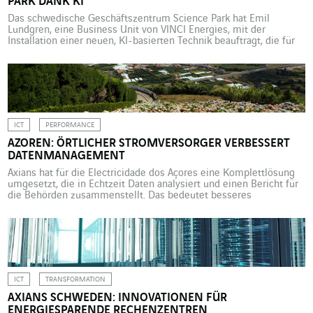
PARK DANK KI
Das schwedische Geschäftszentrum Science Park hat Emil
Lundgren, eine Business Unit von VINCI Energies, mit der
Installation einer neuen, KI-basierten Technik beauftragt, die für
eine agilere und energieeffizientere Beleuchtung in den drei
Hochhäusern sorgt. Der Science Park Jönköping (Schweden), auf
halbem Weg zwischen Göteborg und Stockholm, ist Treffpunkt
und Drehkreuz für Unternehmer:innen, Studierende und Firmen.
[…]
ICT
PERFORMANCE
AZOREN: ÖRTLICHER STROMVERSORGER VERBESSERT
DATENMANAGEMENT
Axians hat für die Electricidade dos Açores eine Komplettlösung
umgesetzt, die in Echtzeit Daten analysiert und einen Bericht für
die Behörden zusammenstellt. Das bedeutet besseres
Monitoring, objektivere Entscheidungen und höhere Leistung.
Electricidade dos Açores (EDA) ist Stromerzeuger, -versorger und
Netzbetreiber auf den Azoren, einer zu Portugal gehörigen
Inselgruppe im Atlantik. Das Unternehmen mit etwa 250.000 […]
ICT
TRANSFORMATION
AXIANS SCHWEDEN: INNOVATIONEN FÜR
ENERGIESPARENDE RECHENZENTREN