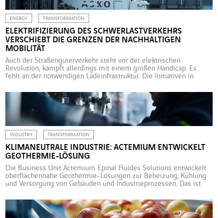
ENERGY
TRANSFORMATION
ELEKTRIFIZIERUNG DES SCHWERLASTVERKEHRS
VERSCHIEBT DIE GRENZEN DER NACHHALTIGEN
MOBILITÄT
Auch der Straßengüterverkehr steht vor der elektrischen
Revolution, kämpft allerdings mit einem großen Handicap: Es
fehlt an der notwendigen Ladeinfrastruktur. Die Initiativen in
diesem Bereich werden jedoch immer zahlreicher. Zwei Beispiele
aus Großbritannien und Norwegen. Während sich die Welt auf
eine kohlenstoffarme Zukunft zubewegt, ist die Elektrifizierung
des Schwerlastverkehrs – Lastwagen, Busse, Züge und Schiffe […]
INDUSTRY
TRANSFORMATION
KLIMANEUTRALE INDUSTRIE: ACTEMIUM ENTWICKELT
GEOTHERMIE-LÖSUNG
Die Business Unit Actemium Epinal Fluides Solutions entwickelt
oberflächennahe Geothermie-Lösungen zur Beheizung, Kühlung
und Versorgung von Gebäuden und Industrieprozessen. Das ist
ressourcenschonender und rentabler als der Einsatz fossiler
Energieträger. Zur Beschleunigung der Energie- und Klimawende
setzt Actemium Epinal Fluides Solutions, eine auf
Rohrleitungsbau sowie Industriewärme und -kälte spezialisierte