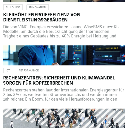
BUILDINGS
INNOVATION
KI ERHÖHT ENERGIEEFFIZIENZ VON
DIENSTLEISTUNGSGEBÄUDEN
Die von VINCI Energies entwickelte Lösung WiseBMS nutzt KI-
Modelle, um durch die Berücksichtigung der thermischen
Trägheit eines Gebäudes bis zu 40 % Energie bei Heizung und
Klimatisierung einzusparen. Aufgrund von Klimawandel,
steigenden Stromkosten und gesetzlichen Vorgaben wird die
Verbesserung der Energieeffizienz von bestehenden
Dienstleistungsgebäuden immer dringlicher. In Frankreich
schreiben der BACS- und der Tertiaire-Erlass den Eigentümern […]
ICT
PERFORMANCE
RECHENZENTREN: SICHERHEIT UND KLIMAWANDEL
SORGEN FÜR KOPFZERBRECHEN
Rechenzentren stehen laut der Internationalen Energieagentur für
2 bis 3 % des weltweiten Stromverbrauchs und werden immer
zahlreicher. Ein Boom, für den viele Herausforderungen in den
Bereichen Technik, Technologie, Gesetze und Vorschriften sowie
Sicherheit zu bewältigen sind. Weltweit werden immer mehr
Rechenzentren gebaut. Aufgrund des schnellen Wachstums bei
Cloud-Computing, Künstlicher Intelligenz und der allgemeinen
Digitalisierung wird […]