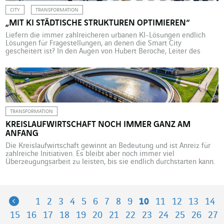
CITY
TRANSFORMATION
„MIT KI STÄDTISCHE STRUKTUREN OPTIMIEREN“
Liefern die immer zahlreicheren urbanen KI-Lösungen endlich
Lösungen für Fragestellungen, an denen die Smart City
gescheitert ist? In den Augen von Hubert Beroche, Leiter des
Think Tanks Urban AI, müssen erst noch die Komplexität und
Einzigartigkeit verstanden sowie die Governance organisiert
werden. Wie gestalten sich Ihre theoretischen und praktischen
Arbeiten im Bereich der urbanen KI? […]
TRANSFORMATION
KREISLAUFWIRTSCHAFT NOCH IMMER GANZ AM
ANFANG
Die Kreislaufwirtschaft gewinnt an Bedeutung und ist Anreiz für
zahlreiche Initiativen. Es bleibt aber noch immer viel
Überzeugungsarbeit zu leisten, bis sie endlich durchstarten kann.
Erklären und Überzeugen ist deshalb auch das Credo von Nicolas
Dumas, Environmental Project Manager bei VINCI Energies
Building Solutions, und Valentine Salomon, Innovation Market
Manager bei Actemium. Wie fließt das […]
Previous
1
2
3
4
5
6
7
8
9
10
11
12
13
14
15
16
17
18
19
20
21
22
23
24
25
26
27