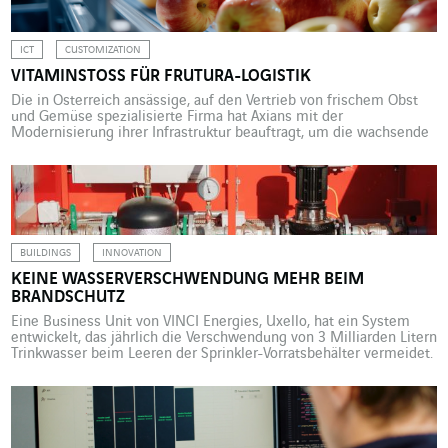
Business Unit von VINCI Energies, auf oberflächennahe […]
ICT
CUSTOMIZATION
VITAMINSTOSS FÜR FRUTURA-LOGISTIK
Die in Österreich ansässige, auf den Vertrieb von frischem Obst
und Gemüse spezialisierte Firma hat Axians mit der
Modernisierung ihrer Infrastruktur beauftragt, um die wachsende
Nachfrage decken zu können. Eine tiefgreifende Umstellung der
IT. 250.000 Tonnen Obst und Gemüse, 5.000 unterschiedliche
Artikel. Soviel wird Jahr für Jahr von Frutura umgeschlagen und an
den österreichischen Einzelhandel […]
BUILDINGS
INNOVATION
KEINE WASSERVERSCHWENDUNG MEHR BEIM
BRANDSCHUTZ
Eine Business Unit von VINCI Energies, Uxello, hat ein System
entwickelt, das jährlich die Verschwendung von 3 Milliarden Litern
Trinkwasser beim Leeren der Sprinkler-Vorratsbehälter vermeidet.
Frankreichweit gibt es etwa 10.000 Sprinkleranlagen. Diese
Systeme verhindern sehr wirksam Brände in geschlossenen
Räumen. Ein ständig unter Druck stehendes Leitungsnetz
befördert Wasser aus Vorratsbehältern bis zu unter der
Gebäudedecke […]