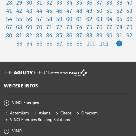
28
29
30
31
32
33
34
35
36
37
38
39
40
41
42
43
44
45
46
47
48
49
50
51
52
53
54
55
56
57
58
59
60
61
62
63
64
65
66
67
68
69
70
71
72
73
74
75
76
77
78
79
80
81
82
83
84
85
86
87
88
89
90
91
92
Next
93
94
95
96
97
98
99
100
101
powered by
WEITERE INFOS
VINCI Energies
Actemium
Axians
Citeos
Omexom
VINCI Energies Building Solutions
VINCI