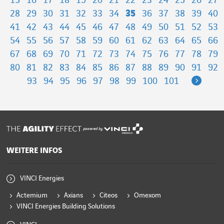
15
16
17
18
19
20
21
22
23
24
25
26
27
28
29
30
31
32
33
34
35
36
37
38
39
40
41
42
43
44
45
46
47
48
49
50
51
52
53
54
55
56
57
58
59
60
61
62
63
64
65
66
67
68
69
70
71
72
73
74
75
76
77
78
79
80
81
82
83
84
85
86
87
88
89
90
91
92
Next
93
94
95
96
97
98
99
100
101
powered by
WEITERE INFOS
VINCI Energies
Actemium
Axians
Citeos
Omexom
VINCI Energies Building Solutions