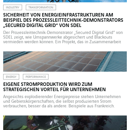
INDUSTRY
TRANSFORMATION
SICHERHEIT VON ENERGIEINFRASTRUKTUREN AM
BEISPIEL DES PROZESSLEITTECHNIK-DEMONSTRATORS
„SECURED DIGITAL GRID“ VON SDEL
Der Prozessleittechnik-Demonstrator „Secured Digital Grid“ von
SDEL zeigt, wie Umspannwerke abgesichert und Blackouts
vermieden werden können. Ein Projekt, das in Zusammenarbeit
mit Axians entwickelt wurde. 2017 begann die im
westfranzösischen Nantes ansässige Gesellschaft SDEL Contrôle
Commande (SDEL CC) mit der Konzeption eines Demonstrators.
Die dem Omexom-Netzwerk von VINCI Energies zugehörige
Business Unit ist auf Prozessleit- […]
ENERGY
PERFORMANCE
EIGENE STROMPRODUKTION WIRD ZUM
STRATEGISCHEN VORTEIL FÜR UNTERNEHMEN
Angesichts explodierender Energiepreise stehen Unternehmen
und Gebietskörperschaften, die selbst produzierten Strom
verbrauchen, besser da als andere. Beispiele aus Frankreich.
Unternehmen und Gebietskörperschaften stehen in der
Energiekrise an vorderster Front. Sie leiden unter der
Vervielfachung ihrer Gas- und Stromkosten. Der Fall der Firma
Duralex war in Frankreich in den Schlagzeilen und wurde zum
Sinnbild der von […]