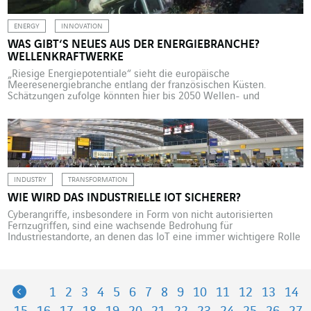
ENERGY
INNOVATION
WAS GIBT‘S NEUES AUS DER ENERGIEBRANCHE?
WELLENKRAFTWERKE
„Riesige Energiepotentiale“ sieht die europäische
Meeresenergiebranche entlang der französischen Küsten.
Schätzungen zufolge könnten hier bis 2050 Wellen- und
Strömungskraftwerke mit einer Gesamtleistung von 100 GW
installiert werden. Das entspräche 10 % des derzeitigen
europäischen Stromverbrauchs. In Erwartung einer echten
europaweiten Strategie hat die Region Bretagne die Firma France
Energies Marines und das französische Studienzentrum für […]
INDUSTRY
TRANSFORMATION
WIE WIRD DAS INDUSTRIELLE IOT SICHERER?
Cyberangriffe, insbesondere in Form von nicht autorisierten
Fernzugriffen, sind eine wachsende Bedrohung für
Industriestandorte, an denen das IoT eine immer wichtigere Rolle
spielt. Seit bereits einem Jahrzehnt beschäftigt sich die
Betreibergesellschaft der Pariser Flughäfen Paris Aéroport mit
diesem Problem. Ihre Industrie-IT hat Actemium in
Zusammenarbeit mit Axians mittels der WALLIX-Lösung
Previous
1
2
3
4
5
6
7
8
9
10
11
12
13
14
abgesichert. Die Cybersicherheits-Firma Barracuda schätzt, […]