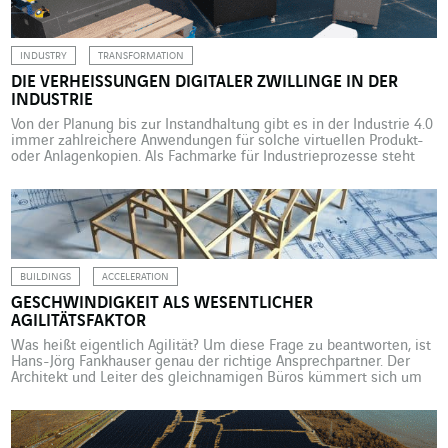
2019 verabschiedeten Energie- und Klimagesetz verpflichtet sich
Frankreich zur schrittweisen Reduzierung des
Treibhausgasausstoßes […]
INDUSTRY
TRANSFORMATION
DIE VERHEISSUNGEN DIGITALER ZWILLINGE IN DER I
NDUSTRIE
Von der Planung bis zur Instandhaltung gibt es in der Industrie 4.0
immer zahlreichere Anwendungen für solche virtuellen Produkt-
oder Anlagenkopien. Als Fachmarke für Industrieprozesse steht
Actemium bei dieser Transformation in der ersten Reihe. Laut
dem Marktforschungsunternehmen MarketsandMarkets soll der
Markt für digitale Zwillinge von heute jährlich 6,9 Mrd. Dollar auf
73,5 Mrd. Dollar im […]
BUILDINGS
ACCELERATION
GESCHWINDIGKEIT ALS WESENTLICHER
AGILITÄTSFAKTOR
Was heißt eigentlich Agilität? Um diese Frage zu beantworten, ist
Hans-Jörg Fankhauser genau der richtige Ansprechpartner. Der
Architekt und Leiter des gleichnamigen Büros kümmert sich um
die Entwicklung von uptownBasel in der Schweiz, einem
internationalen Kompetenzzentrum für die Industrie 4.0, an dem
mehrere Unternehmen vertreten sind – unter anderem auch
VINCI Energies mit den Marken […]