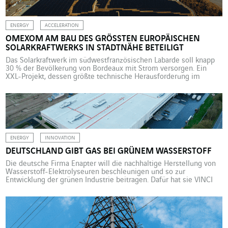
ENERGY
ACCELERATION
OMEXOM AM BAU DES GRÖSSTEN EUROPÄISCHEN S
OLARKRAFTWERKS IN STADTNÄHE BETEILIGT
Das Solarkraftwerk im südwestfranzösischen Labarde soll knapp
30 % der Bevölkerung von Bordeaux mit Strom versorgen. Ein
XXL-Projekt, dessen größte technische Herausforderung im
Untergrund verborgen liegt – eine ehemalige Deponie. Es handelt
sich um den größten stadtnahen Photovoltaik-Park Europas. Die
am 12. Mai 2022 eingeweihte Anlage in Labarde bei Bordeaux
umfasst 140.000 PV-Module auf 60 […]
ENERGY
INNOVATION
DEUTSCHLAND GIBT GAS BEI GRÜNEM WASSERSTOFF
Die deutsche Firma Enapter will die nachhaltige Herstellung von
Wasserstoff-Elektrolyseuren beschleunigen und so zur
Entwicklung der grünen Industrie beitragen. Dafür hat sie VINCI
Energies mit dem Engineering und der Installation der für dieses
Projekt erforderlichen elektrischen Infrastruktur beauftragt. Die
grüne Industrie ist mehr als nur Theorie. Einige Unternehmen
arbeiten daran, sie in die Praxis umzusetzen, […]