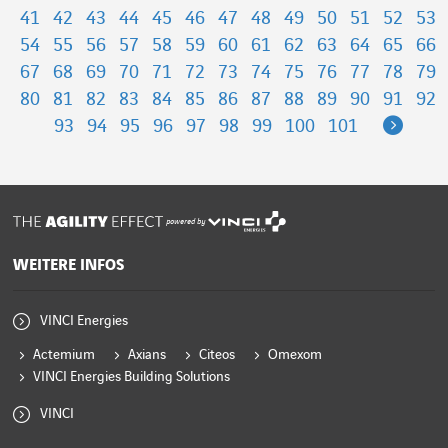
41
42
43
44
45
46
47
48
49
50
51
52
53
54
55
56
57
58
59
60
61
62
63
64
65
66
67
68
69
70
71
72
73
74
75
76
77
78
79
80
81
82
83
84
85
86
87
88
89
90
91
92
Next
93
94
95
96
97
98
99
100
101
powered by
WEITERE INFOS
VINCI Energies
Actemium
Axians
Citeos
Omexom
VINCI Energies Building Solutions
VINCI