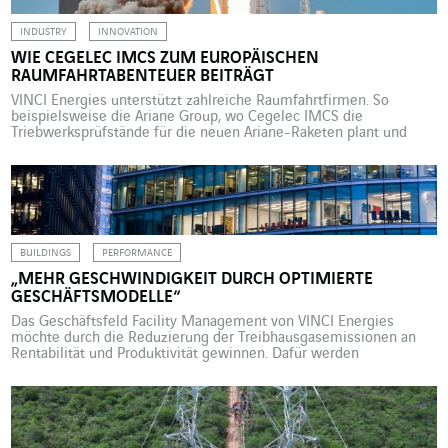
INDUSTRY
INNOVATION
WIE CEGELEC IMCS ZUM EUROPÄISCHEN
RAUMFAHRTABENTEUER BEITRÄGT
VINCI Energies unterstützt zahlreiche Raumfahrtfirmen. So
beispielsweise die Ariane Group, wo Cegelec IMCS die
Triebwerksprüfstände für die neuen Ariane-Raketen plant und
baut. Cegelec IMCS (Industrial Measures & Control Systems) ist
eine auf Planung und Bau von Echtzeit-Prüfständen für die
Raumfahrtindustrie spezialisierte Tochtergesellschaft von VINCI
Energies. Seit 2009 zählt das Deutsche Zentrum für Luft- und
Raumfahrt […]
BUILDINGS
PERFORMANCE
„MEHR GESCHWINDIGKEIT DURCH OPTIMIERTE
GESCHÄFTSMODELLE“
Das Geschäftsfeld Facility Management von VINCI Energies
möchte durch die Reduzierung der Treibhausgasemissionen an
Rentabilität und Produktivität gewinnen. Dafür werden
systematisch Dekarbonisierungsziele und -tools in die Verträge
integriert. Erläuterungen von Pierre-Yves Dehaye, Geschäftsleiter
Facility Management in der Region Süd, Zentrum und Ost bei
VINCI Energies Frankreich. Die ökologische Wende ist etwas, was
sich viele große […]