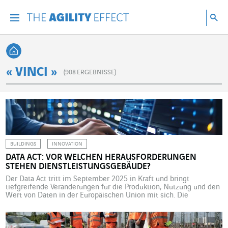
Gehen Sie direkt zum Inhalt der Seite
Gehen Sie zur Hauptnavigation
Gehen Sie zur Forschung
Su
Menu
Suc
Zurück zur Startseite
« VINCI »
(
908
ERGEBNISSE)
BUILDINGS
INNOVATION
DATA ACT: VOR WELCHEN HERAUSFORDERUNGEN
STEHEN DIENSTLEISTUNGSGEBÄUDE?
Der Data Act tritt im September 2025 in Kraft und bringt
tiefgreifende Veränderungen für die Produktion, Nutzung und den
Wert von Daten in der Europäischen Union mit sich. Die
Baubranche und ihr Umfeld stehen im Zentrum dieser
Transformationen. Der im Januar 2024 veröffentlichte Data Act
schafft einen Rahmen zur vereinfachten Bereitstellung und