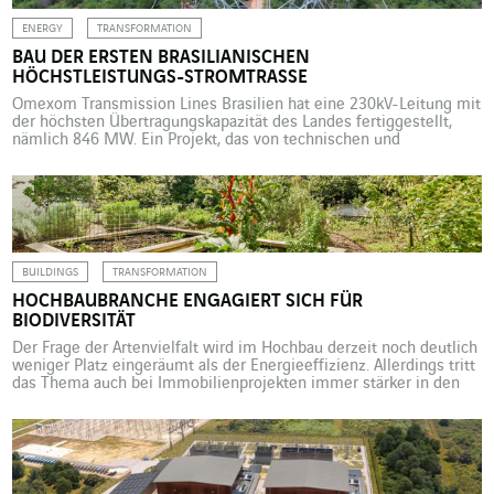
ENERGY
TRANSFORMATION
BAU DER ERSTEN BRASILIANISCHEN
HÖCHSTLEISTUNGS-STROMTRASSE
Omexom Transmission Lines Brasilien hat eine 230kV-Leitung mit
der höchsten Übertragungskapazität des Landes fertiggestellt,
nämlich 846 MW. Ein Projekt, das von technischen und
logistischen Herausforderungen, innovativen Technologien und
sozialem Engagement geprägt ist. Der brasilianische
Windenergiekomplex Serra do Assuruá (24 Windparks mit
insgesamt 188 jeweils 90 Meter hohen Windkraftanlagen) wurde
von Juni 2023 bis April 2024 […]
BUILDINGS
TRANSFORMATION
HOCHBAUBRANCHE ENGAGIERT SICH FÜR
BIODIVERSITÄT
Der Frage der Artenvielfalt wird im Hochbau derzeit noch deutlich
weniger Platz eingeräumt als der Energieeffizienz. Allerdings tritt
das Thema auch bei Immobilienprojekten immer stärker in den
Vordergrund. Begrünung und nächtliche Beleuchtung gehören
neben Zertifizierungen und Vorschriften zu den wichtigsten
Maßnahmen. Verringerung der Beeinträchtigung von Fauna und
Flora, Wiederherstellung gestörter Ökosysteme, Umsetzung
tiefgreifender Veränderungen, um […]