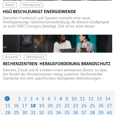
ENERGY
PERFORMANCE
HGÜ BESCHLEUNIGT ENERGIEWENDE
Zwischen Frankreich und Spanien entsteht eine neue
Hochspannungs-Gleichstromverbindung. An diesem Großprojekt
ist auch VINCI Energies beteiligt. Ziel ist es, eine weiter
verstärkte, sichere, stabile und zuverlässige Stromversorgung in
den beiden Ländern und im übrigen Europa zu gewährleisten. Die
Stromverbundleitung durch den Golf von Biskaya soll 2028 in
Betrieb gehen. Sie verläuft zwischen zwei etwa fünf […]
BUILDINGS
PERFORMANCE
RECHENZENTREN: HERAUSFORDERUNG BRANDSCHUTZ
Internet, Cloud und KI erleben einen weltweiten Boom, so dass
die Anzahl der Rechenzentren stetig zunimmt. Hochsensible
Standorte mit sehr spezifischen, komplexen Anforderungen –
auch im Bereich Brandschutz. Rechenzentren schießen derzeit
wie Pilze aus dem Boden. Cushman & Wakefield hat weltweit
bereits mehr als 8.000 erfasst, darunter über tausend, die von den
bekannten Internet- und […]
Previous
1
2
3
4
5
6
7
8
9
10
11
12
13
14
15
16
17
18
19
20
21
22
23
24
25
26
27
28
29
30
31
32
33
34
35
36
37
38
39
40