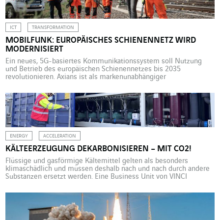
Weitergabe von Daten, […]
ICT
TRANSFORMATION
MOBILFUNK: EUROPÄISCHES SCHIENENNETZ WIRD
MODERNISIERT
Ein neues, 5G-basiertes Kommunikationssystem soll Nutzung
und Betrieb des europäischen Schienennetzes bis 2035
revolutionieren. Axians ist als markenunabhängiger
Systemintegrator für die Implementierung der neuen Technik gut
aufgestellt. Das Future Railway Mobile Communication System
(FRMCS-5G) ist ein neues europäisches
Eisenbahnkommunikationssystem, welches bis 2035 das vor über
zwanzig Jahren eingeführte Global System for Mobile
Communications-Railway (GSM-R 2G) […]
ENERGY
ACCELERATION
KÄLTEERZEUGUNG DEKARBONISIEREN – MIT CO2!
Flüssige und gasförmige Kältemittel gelten als besonders
klimaschädlich und müssen deshalb nach und nach durch andere
Substanzen ersetzt werden. Eine Business Unit von VINCI
Energies Building Solutions hat eine unkonventionelle und
dennoch wirtschaftliche Lösung entwickelt. 7,8 % aller
Treibhausgasemissionen: Selbst der französische
Kältetechnikverband gibt zu, dass die Kühlanlagen in der
Lebensmittelindustrie, der Großdistribution, in Lagerhäusern […]