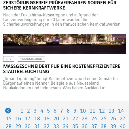
ZERSTÖRUNGSFREIE PRÜFVERFAHREN SORGEN FÜR
SICHERE KERNKRAFTWERKE
Nach der Fukushima-Katastrophe und aufgrund der
Laufzeitverlängerung um 20 Jahre wurden die
Sicherheitsvorkehrungen in den französischen Kernkraftwerken
weiter ausgebaut. Unter anderem tragen nun auch
zerstörungsfreie Prüfverfahren zur Sicherheit der kerntechnischen
Anlagen bei. Unter dem Eindruck der Reaktorkatastrophe im
japanischen Fukushima im März 2011 haben die französischen
Behörden neue Szenarien in ihre Empfehlungen zur
Reaktorsicherheit integriert. […]
CITY
CUSTOMIZATION
MASSGESCHNEIDERT FÜR EINE KOSTENEFFIZIENTERE S
TADTBELEUCHTUNG
„Smart Lightning“ bringt Kosteneffizienz und neue Dienste für
Bürger auf einen Nenner. Beispiele aus Neuseeland,
Neukaledonien und Indonesien. Was haben Auckland in
Neuseeland, Nouméa in Neukaledonien, Mataram und Bogor in
Indonesien gemeinsam? Diese vier Städte am anderen Ende der
Welt verbindet im Prinzip nicht viel, außer eine neue Art, die Stadt
zu erleben – mit der […]
Previous
1
2
3
4
5
6
7
8
9
10
11
12
13
14
15
16
17
18
19
20
21
22
23
24
25
26
27
28
29
30
31
32
33
34
35
36
37
38
39
40