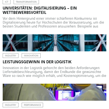
ICT
TRANSFORMATION
UNIVERSITÄTEN: DIGITALISIERUNG – EIN
WETTBEWERBSVORTEIL
Vor dem Hintergrund einer immer schärferen Konkurrenz ist
Digitalisierung heute für Hochschulen die Voraussetzung, um die
besten Studenten und Professoren anzuziehen. Beispiele aus
Großbritannien und Portugal, wo Axians zahlreichen Universitäten
zur Seite steht. Hochschulen waren seit jeher bestrebt, die besten
Studenten und Forscher für sich zu gewinnen. Ein angenehmer
Campus, hochkarätige Dozenten, gefragte Abschlüsse: das […]
INDUSTRY
INNOVATION
LEISTUNGSGEWINN IN DER LOGISTIK
Innovation in der Logistik gehorcht den beiden Anforderungen
Liefertaktbeschleunigung, damit der Endkunde die gewünschte
Ware so rasch wie möglich erhält, und Kostenoptimierung, um die
Wettbewerbsfähigkeit der Industrie zu steigern. Actemium erklärt,
wie das funktioniert. Um sich an neue Konsumtrends und den
Bedarf dieser Wachstumsbranche anzupassen, ist der
Logistiksektor stets im Fluss. Hier fünf Innovationen als […]
INDUSTRY
PERFORMANCE