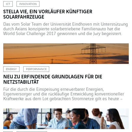
ICT
INNOVATION
STELLA VIE, EIN VORLÄUFER KÜNFTIGER
SOLARFAHRZEUGE
Das vom Solar Team der Universität Eindhoven mit Unterstützung
durch Axians konzipierte solarbetriebene Familienauto hat die
World Solar Challenge 2017 gewonnen und die Jury begeistert.
„Abgesehen vom Sieg in Australien sind wir vor allem stolz darauf,
dass wir mehr als die Hälfte der 3000 Kilometer des Rennens mit
fünf Personen an Bord von Stella Vie, […]
ENERGY
PERFORMANCE
NEU ZU ERFINDENDE GRUNDLAGEN FÜR DIE
NETZSTABILITÄT
Für die durch die Einspeisung erneuerbarer Energien,
Eigenversorger und die rückläufige Entwicklung konventioneller
Kraftwerke aus dem Lot gebrachten Stromnetze gilt es heute –
gestützt auf Daten und Energiespeicherlösungen – die
Grundlagen der Netzstabilität neu zu überdenken. „Was bisher
von Stromnetzen verlangt wurde, war im Wesentlichen die
Fähigkeit, auch in Spitzenbedarfszeiten die nötige Energie zu
liefern. […]