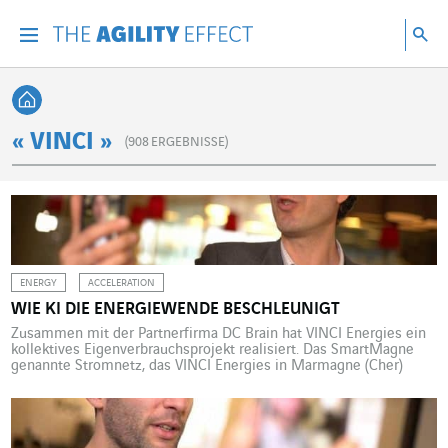
Gehen Sie direkt zum Inhalt der Seite
Gehen Sie zur Hauptnavigation
Gehen Sie zur Forschung
Su
Menu
Suc
Zurück zur Startseite
« VINCI »
(
908
ERGEBNISSE)
ENERGY
ACCELERATION
WIE KI DIE ENERGIEWENDE BESCHLEUNIGT
Zusammen mit der Partnerfirma DC Brain hat VINCI Energies ein
kollektives Eigenverbrauchsprojekt realisiert. Das SmartMagne
genannte Stromnetz, das VINCI Energies in Marmagne (Cher)
installiert hat, wurde als „Demonstrator für die nachhaltige Stadt
im Maßstab 1:1“ ausgewiesen, so Arnaud Banner, Technical
Director Omexom (VINCI Energies). Es stützt sich auf eine KI-
basierte Lösung, die von DC Brain […]