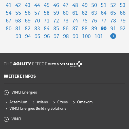
41
42
43
44
45
46
47
48
49
50
51
52
53
54
55
56
57
58
59
60
61
62
63
64
65
66
67
68
69
70
71
72
73
74
75
76
77
78
79
80
81
82
83
84
85
86
87
88
89
90
91
92
Next
93
94
95
96
97
98
99
100
101
powered by
WEITERE INFOS
VINCI Energies
Actemium
Axians
Citeos
Omexom
VINCI Energies Building Solutions
VINCI