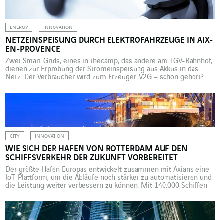
realitätsnahes Gewitter sorgen … Die […]
ENERGY
INNOVATION
NETZEINSPEISUNG DURCH ELEKTROFAHRZEUGE IN AIX-
EN-PROVENCE
Zwei Smart Grids, eines in thecamp, das andere am TGV-Bahnhof,
dienen zur Erprobung der Stromeinspeisung aus Akkus in das
Netz. Der Verbraucher wird zum Erzeuger. V2G – schon gehört?
Vehicle-to-Grid, die Technologie, mit der Elektrofahrzeuge nicht
nur Energie verbrauchen, sondern bei Bedarf den Strom aus
einem gerade nicht genutzten Akku zurück ins Netz speisen
können. […]
CITY
INNOVATION
WIE SICH DER HAFEN VON ROTTERDAM AUF DEN
SCHIFFSVERKEHR DER ZUKUNFT VORBEREITET
Der größte Hafen Europas entwickelt zusammen mit Axians eine
IoT-Plattform, um die Abläufe noch stärker zu automatisieren und
die Leistung weiter verbessern zu können. Mit 140.000 Schiffen
pro Jahr ist Rotterdam (Niederlande) einer der größten Häfen der
Welt und die Nummer eins in Europa. Diese Position will die
Hafenbehörde mit der bereits weit vorangeschrittenen
Digitalisierung […]