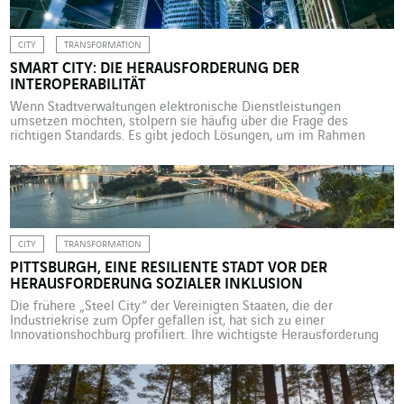
CITY
TRANSFORMATION
SMART CITY: DIE HERAUSFORDERUNG DER
INTEROPERABILITÄT
Wenn Stadtverwaltungen elektronische Dienstleistungen
umsetzen möchten, stolpern sie häufig über die Frage des
richtigen Standards. Es gibt jedoch Lösungen, um im Rahmen
eines kontinuierlichen Verbesserungsprozesses Altes mit Neuem
in Einklang zu bringen. Die Stadt Bordeaux möchte sich
perspektivisch zur Smart City entwickeln und rief deshalb eine
Ausschreibung ins Leben, um die Infrastrukturen eines
Stadtviertels zu […]
CITY
TRANSFORMATION
PITTSBURGH, EINE RESILIENTE STADT VOR DER
HERAUSFORDERUNG SOZIALER INKLUSION
Die frühere „Steel City“ der Vereinigten Staaten, die der
Industriekrise zum Opfer gefallen ist, hat sich zu einer
Innovationshochburg profiliert. Ihre wichtigste Herausforderung
besteht jedoch heute darin, das Versprechen „One Pittsburgh“ zu
verwirklichen, wobei eine Stadt geschaffen werden soll, die ein
Maximum ihrer Bürger in die neue Wachstumsdynamik einbindet.
Pittsburgh erhebt sich immer wieder aus […]