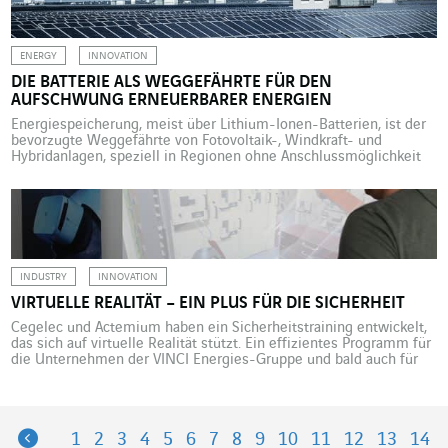
Gespräch mit Eric Cassar, Architekt und Gründer von
Arkhenspaces, und Philippe Conus, Geschäftsführer […]
ENERGY
INNOVATION
DIE BATTERIE ALS WEGGEFÄHRTE FÜR DEN
AUFSCHWUNG ERNEUERBARER ENERGIEN
Energiespeicherung, meist über Lithium-Ionen-Batterien, ist der
bevorzugte Weggefährte von Fotovoltaik-, Windkraft- und
Hybridanlagen, speziell in Regionen ohne Anschlussmöglichkeit
an ein belastbares Verbundnetz. „Die Notwendigkeit, Strom zu
speichern, ist nichts Neues“, ruft Antoine de Broves, Technical &
Innovation manager bei Omexom, der VINCI Energies-Marke im
Zeichen der Energiewende, in Erinnerung. Da für einen ständigen
Ausgleich zwischen […]
INDUSTRY
INNOVATION
VIRTUELLE REALITÄT – EIN PLUS FÜR DIE SICHERHEIT
Cegelec und Actemium haben ein Sicherheitstraining entwickelt,
das sich auf virtuelle Realität stützt. Ein effizientes Programm für
die Unternehmen der VINCI Energies-Gruppe und bald auch für
deren Kunden. Ein Elektriker steigt auf die Arbeitsbühne, um oben
auf der Straßenlaterne eine Birne auszuwechseln. Die
Arbeitsbühne fährt nach oben, bleibt auf Höhe der Spitze des
Laternenpfahls stehen, […]
Previous
1
2
3
4
5
6
7
8
9
10
11
12
13
14