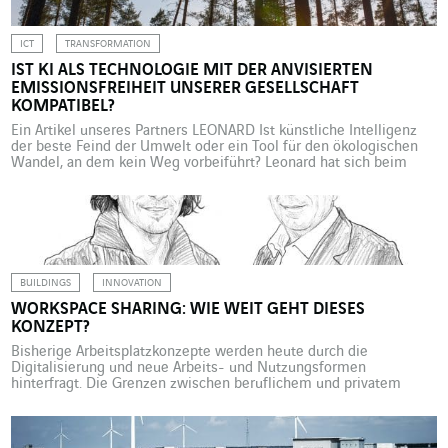
ICT
TRANSFORMATION
IST KI ALS TECHNOLOGIE MIT DER ANVISIERTEN
EMISSIONSFREIHEIT UNSERER GESELLSCHAFT
KOMPATIBEL?
Ein Artikel unseres Partners LEONARD Ist künstliche Intelligenz
der beste Feind der Umwelt oder ein Tool für den ökologischen
Wandel, an dem kein Weg vorbeiführt? Leonard hat sich beim
letzten Treffen am 9. April zum Thema künstliche Intelligenz mit
den Umwelteffekten von KI auseinandergesetzt. Hugues
Ferrebœuf, Projektleiter bei The Shift Project, Sébastien Bilbault,
Mitbegründer und […]
BUILDINGS
INNOVATION
WORKSPACE SHARING: WIE WEIT GEHT DIESES
KONZEPT?
Bisherige Arbeitsplatzkonzepte werden heute durch die
Digitalisierung und neue Arbeits- und Nutzungsformen
hinterfragt. Die Grenzen zwischen beruflichem und privatem
Raum verschwimmen. Die Arbeitsumgebung gestaltet sich
sowohl flexibler als auch individueller. Willkommen im Zeitalter
der Shared Workspaces! Warum? Wie? Wie weit? Dazu ein