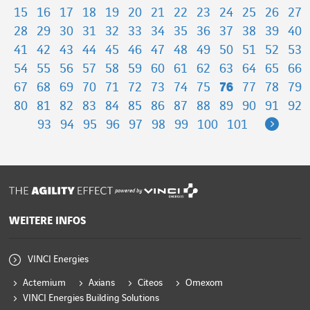
15
16
17
18
19
20
21
22
23
24
25
26
27
28
29
30
31
32
33
34
35
36
37
38
39
40
41
42
43
44
45
46
47
48
49
50
51
52
53
54
55
56
57
58
59
60
61
62
63
64
65
66
67
68
69
70
71
72
73
74
75
76
77
78
79
80
81
82
83
84
85
86
87
88
89
90
91
92
Next
93
94
95
96
97
98
99
100
101
powered by
WEITERE INFOS
VINCI Energies
Actemium
Axians
Citeos
Omexom
VINCI Energies Building Solutions