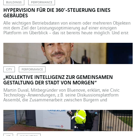
BUILDINGS
PERFORMANCE
HYPERVISION FÜR DIE 360°-STEUERUNG EINES
GEBÄUDES
Alle wichtigen Betriebsdaten von einem oder mehreren Objekten
mit dem Ziel der Leistungsoptimierung auf einer einzigen
Plattform im Überblick – das ist bereits heute möglich. Und erst
recht in Zukunft. Die Hauptbetriebsdaten von einem oder
mehreren Objekten auf einen Blick… Facility Manager träumen
davon. Hypervision macht es möglich. Smart Building-Lösungen
liefern immer mehr Tracking-, Überwachungs-, […]
CITY
PERFORMANCE
„KOLLEKTIVE INTELLIGENZ ZUR GEMEINSAMEN
GESTALTUNG DER STADT VON MORGEN“
Martin Duval, Mitbegründer von Bluenove, erklärt, wie Civic
Technology-Anwendungen, z.B. seine Diskussionsplattform
Assembl, die Zusammenarbeit zwischen Bürgern und
Stadtverwaltung verändert und fördert. Wenn digitale
Anwendungen und der offensichtliche Wille der Bürger, bei der
Gestaltung ihrer Stadt wirksam mitzumischen, aufeinandertreffen,
ändert sich das Blatt für alle, die an der Entscheidungsfindung
mitwirken. Für politische Entscheidungsträger, wie bei […]