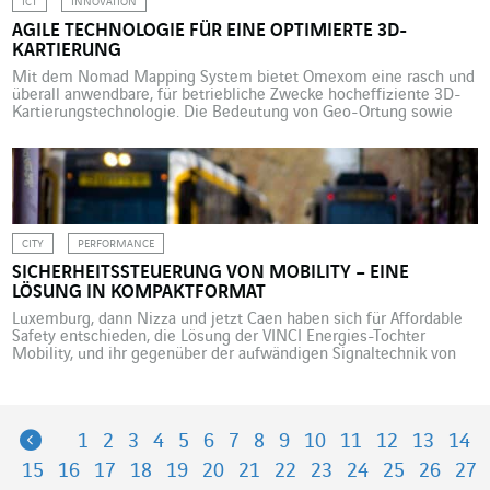
ICT
INNOVATION
AGILE TECHNOLOGIE FÜR EINE OPTIMIERTE 3D-
KARTIERUNG
Mit dem Nomad Mapping System bietet Omexom eine rasch und
überall anwendbare, für betriebliche Zwecke hocheffiziente 3D-
Kartierungs­technologie. Die Bedeutung von Geo-Ortung sowie
der bildlichen Darstellung unserer Umgebung ist der breiten
Öffentlichkeit durch Google Maps und Google Street View klar
geworden. Es sind dieselben Beweggründe, die auch in der
Wirtschaft greifen und die in den Unternehmen […]
CITY
PERFORMANCE
SICHERHEITSSTEUERUNG VON MOBILITY – EINE
LÖSUNG IN KOMPAKTFORMAT
Luxemburg, dann Nizza und jetzt Caen haben sich für Affordable
Safety entschieden, die Lösung der VINCI Energies-Tochter
Mobility, und ihr gegenüber der aufwändigen Signaltechnik von
U-Bahnen den Vorzug gegeben. Hier die Gründe. Die Größe eines
halben Schuhkartons gepaart mit Topleistung: die von der VINCI
Energies-Tochter Mobility entwickelte Sicherheitssteuerung für
integrierten Straßen- und Schienenverkehr verhindert
Previous
1
2
3
4
5
6
7
8
9
10
11
12
13
14
Entgleisungs- […]
15
16
17
18
19
20
21
22
23
24
25
26
27