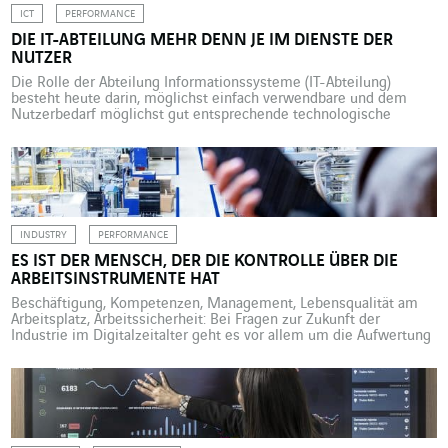
ICT
PERFORMANCE
DIE IT-ABTEILUNG MEHR DENN JE IM DIENSTE DER
NUTZER
Die Rolle der Abteilung Informationssysteme (IT-Abteilung)
besteht heute darin, möglichst einfach verwendbare und dem
Nutzerbedarf möglichst gut entsprechende technologische
Bausteine bereitzustellen, um die Nutzer bei ihrer digitalen
Transformation zu begleiten. Für all jene, die weiterhin der
Auffassung sind, die IT- bzw. IT-Abteilungen würden dazu
tendieren, anderen ohne große Rücksichtnahme auf den
Endnutzer oder das Geschäft […]
INDUSTRY
PERFORMANCE
ES IST DER MENSCH, DER DIE KONTROLLE ÜBER DIE
ARBEITSINSTRUMENTE HAT
Beschäftigung, Kompetenzen, Management, Lebensqualität am
Arbeitsplatz, Arbeitssicherheit: Bei Fragen zur Zukunft der
Industrie im Digitalzeitalter geht es vor allem um die Aufwertung
von Platz und die Rolle der Beschäftigten im produzierenden
Gewerbe. Es vergeht kein Monat ohne eine neue Studie über die
Auswirkungen der Industrie der Zukunft auf die Beschäftigung.
Eine düstere Zukunft? „Dass sich […]