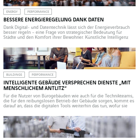
ENERGY
PERFORMANCE
BESSERE ENERGIEREGELUNG DANK DATEN
Dank Digital- und Datentechnik lässt sich der Energieverbrauch
besser regeln – eine Frage von strategischer Bedeutung für
Städte und den Komfort ihrer Bewohner. Künstliche Intelligenz
beginnt den städtischen Raum zu erobern: auf Licht- und
Schildermasten, Ampelanlagen, Ladesäulen, Schranken,
elektronischen Anzeigetafeln usw. – überall werden Sensoren
installiert, um Betriebsdaten zu erfassen, zu analysieren und
Szenarien zu […]
BUILDINGS
PERFORMANCE
INTELLIGENTE GEBÄUDE VERSPRECHEN DIENSTE „MIT
MENSCHLICHEM ANTLITZ“
Für die Nutzer von Bürogebäuden wie auch für die Technikteams,
die für den reibungslosen Betrieb der Gebäude sorgen, kommt es
darauf an, dass die digitalen Tools weiterhin das tun, wofür sie
gedacht sind, nämlich dem zu Menschen dienen. Großraumbüros
voller Sensoren, in denen Roboter eine wichtige Rolle spielen…
Werden die Bürogebäude der Zukunft möglicherweise so […]