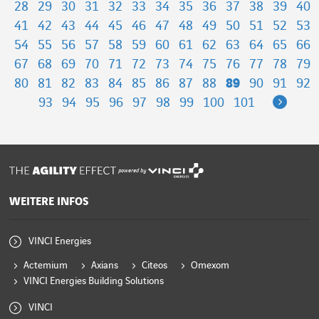
28
29
30
31
32
33
34
35
36
37
38
39
40
41
42
43
44
45
46
47
48
49
50
51
52
53
54
55
56
57
58
59
60
61
62
63
64
65
66
67
68
69
70
71
72
73
74
75
76
77
78
79
80
81
82
83
84
85
86
87
88
89
90
91
92
Next
93
94
95
96
97
98
99
100
101
powered by
WEITERE INFOS
VINCI Energies
Actemium
Axians
Citeos
Omexom
VINCI Energies Building Solutions
VINCI