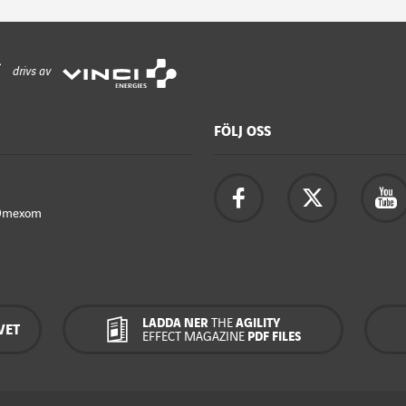
drivs av
FÖLJ OSS
Omexom
LADDA NER
THE
AGILITY
VET
EFFECT MAGAZINE
PDF FILES