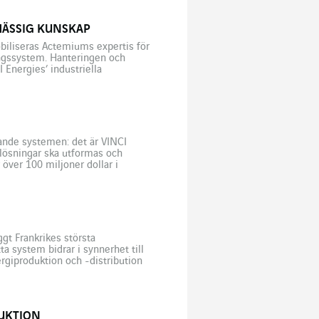
MÄSSIG KUNSKAP
obiliseras Actemiums expertis för
ingssystem. Hanteringen och
Energies’ industriella
köter Actemium Maintenance
tioner av bagagesorteringssystem
rande systemen: det är VINCI
-lösningar ska utformas och
över 100 miljoner dollar i
iver en […]
gt Frankrikes största
a system bidrar i synnerhet till
rgiproduktion och -distribution
r 2022 har visat hur brådskande
DUKTION