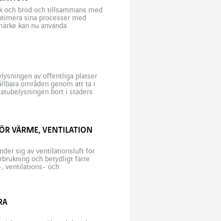
erk och bröd och tillsammans med
 optimera sina processer med
rumärke kan nu använda
 det ledande portugisiska
ysningen av offentliga platser
ållbara områden genom att ta i
tubelysningen bort i städers
isk, trots att […]
R VÄRME, VENTILATION
er sig av ventilationsluft för
brukning och betydligt färre
, ventilations- och
 anpassningsbar till existerande
 (VINCI Energies Building
RA