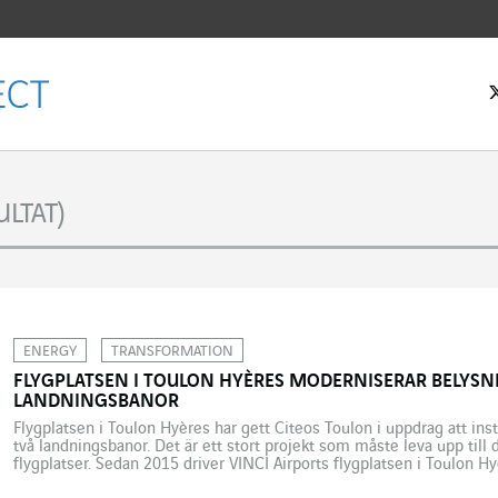
rtsidan
LTAT)
ENERGY
TRANSFORMATION
FLYGPLATSEN I TOULON HYÈRES MODERNISERAR BELYSN
LANDNINGSBANOR
Flygplatsen i Toulon Hyères har gett Citeos Toulon i uppdrag att ins
två landningsbanor. Det är ett stort projekt som måste leva upp till 
flygplatser. Sedan 2015 driver VINCI Airports flygplatsen i Toulon 
avtal om tjänster i allmänhetens intresse. Det är […]