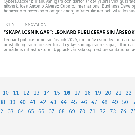
Cyberattacker blir allt vanligare och därför är det ytterst viktigt strat
nätverk. José Antonio Álvarez Cubero, International Business Deve
berättar om hoten som omger energiinfrastrukturer och vilka lösning
dessa risker, varav prototypen för ”säkra digitala nätverk” (Réseau
utvecklats av Omexom […]
CITY
INNOVATION
”SKAPA LÖSNINGAR”: LEONARD PUBLICERAR SIN ÅRSBOK
Leonard publicerar nu sin årsbok 2025, en utgåva som hyllar material
omställning som nu sker för alla yrkeskunniga som skapar, utformar
områdens infrastrukturer. Upptäck vår katalog med presentationer 
kommit fram ur programmen SEED och CATALYST 2025. Tack vare utv
10
11
12
13
14
15
16
17
18
19
20
21
22
38
39
40
41
42
43
44
45
46
47
48
49
50
62
63
64
65
66
67
68
69
70
71
72
73
74
7