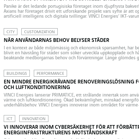
Panike är det ledande portugisiska företaget inom djupfrysta bakv
Axians har företaget drivit ett utforskande projekt vars syfte är att
artificiell intelligens och digitala tvillingar. VINCI Energies’ IKT-va
erfarenheterna som grund för nya erbjudanden till kunder. Panike är
företaget inom […]
CITY
CUSTOMIZATION
NÄR ANVÄNDARNAS BEHOV BELYSER STÄDER
I en kontext av både miljömässig och ekonomisk sparsamhet, har bel
blivit en hävstång för städer som söker utveckla uppkopplade och h
beaktande medborgarnas behov och förväntningar. Länge glömdes ga
politik. På nationell nivå regleras den knappt och är inte ens obligator
BUILDINGS
PERFORMANCE
EN MINDRE ENERGIKRÄVANDE RENOVERINGSLÖSNING FÖ
OCH LUFTKONDITIONERING
VINCI Energies lanserar PRIMATICE, ett strålande innertak som använd
värme och luftkonditionering. Ökad bekvämlighet, minskad energiför
underhållsbehov. VINCI Energies innoverar inom området för värme-
luftkonditioneringsinstallationer med en ”miljövänlig” teknik som är
kontorsbyggnader. Lösningen utvecklas under varumärket PRIMATICE
ICT
INNOVATION
Solutions), och bygger […]
VI INNOVERAR INOM CYBERSÄKERHET FÖR ATT FÖRBÄTT
ENERGIINFRASTRUKTURENS MOTSTÅNDSKRAFT