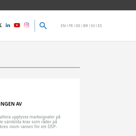
Sök
Sök
instagram
Twitter
LinkedIn
Youtube
EN
FR
DE
BR
SV
ES
INGEN AV
tallera upplysta marksignaler på
de särskilda krav som råder på
Hyères inom ramen för ett DSP-