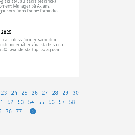
egiskt sett att säkra elektriska
lopment Manager på Axians,
ar som finns för att förhindra
 Numérique Sécurisé ) som
 2025
 i alla dess former, samt den
 och underhåller våra städers och
av 30 lovande startup-bolag som
ecklingen […]
23
24
25
26
27
28
29
30
51
52
53
54
55
56
57
58
Next
5
76
77