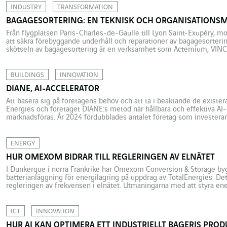
INDUSTRY
TRANSFORMATION
BAGAGESORTERING: EN TEKNISK OCH ORGANISATIONS
Från flygplatsen Paris-Charles-de-Gaulle till Lyon Saint-Exupéry, m
att säkra förebyggande underhåll och reparationer av bagagesorter
skötseln av bagagesortering är en verksamhet som Actemium, VINCI 
varumärke, har utvecklat sedan många år tillbaka. Till exempel, s
Aéroportuaire Paris sedan 2012 förebyggande underhåll och repara
på terminalerna […]
BUILDINGS
INNOVATION
DIANE, AI-ACCELERATOR
Att basera sig på företagens behov och att ta i beaktande de existe
Energies och företaget DIANE:s metod när hållbara och effektiva AI
marknadsföras. År 2024 fördubblades antalet företag som investerar 
artificiell intelligens, enligt en rapport av Bain & Company som beskr
ENERGY
HUR OMEXOM BIDRAR TILL REGLERINGEN AV ELNÄTET
I Dunkerque i norra Frankrike har Omexom Conversion & Storage byg
batterianläggning för energilagring på uppdrag av TotalEnergies. Dett
regleringen av frekvensen i elnätet. Utmaningarna med att styra ene
har aldrig varit mer avgörande. Det internationella sammanhanget å
detta är. Framförallt […]
ICT
INNOVATION
HUR AI KAN OPTIMERA ETT INDUSTRIELLT BAGERIS PRO