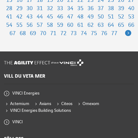
15
16
17
18
19
20
21
22
23
24
25
26
27
28
29
30
31
32
33
34
35
36
37
38
39
40
41
42
43
44
45
46
47
48
49
50
51
52
53
54
55
56
57
58
59
60
61
62
63
64
65
66
Ne
67
68
69
70
71
72
73
74
75
76
77
drivs av
VILL DU VETA MER
VINCI Energies
Actemium
Axians
Citeos
Omexom
VINCI Energies Building Solutions
VINCI