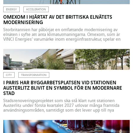
ENERGY
ACCELERATION
OMEXOM I HJÄRTAT AV DET BRITTISKA ELNÄTETS
MODERNISERING
Storbritannien har påbörjat en omfattande modernisering av
elnäten i syfte att anta klimatutmaningarna. Omexom, som är
VINCI Energies’ varumärke inom energiinfrastruktur, spelar en
nyckelroll i denna omställning och utför betydande projekt i
Skottland och England. Två år tillbaka påbörjades en omfattande
förvandling av den existerande energiinfrastrukturen i
Storbritannien för att anta klimatutmaningarna, samt för att […]
CITY
TRANSFORMATION
I PARIS HAR BYGGARBETSPLATSEN VID STATIONEN
AUSTERLITZ BLIVIT EN SYMBOL FÖR EN MODERNARE
STAD
Stadsrenoveringsprojektet som ska stå klart runt stationen
Austerlitz under första kvartalet 2027 utlovar många framtida
användningsområden, samtidigt som det lever upp till nya
miljökrav. VINCI Energies medverkar i detta unika byggprojekt
med sex av sina företag. Sedan ett flertal år tillbaka har det talats
om funktionellt hybrida kontorsbyggnader, men det är ändå
fortfarande ovanligt att […]