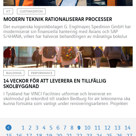
ICT
CUSTOMIZATION
MODERN TEKNIK RATIONALISERAR PROCESSER
Det europeiska logistikbolaget G. Englmayer, Spedition GmbH har
moderniserat sin finansiella hantering med Axians och SAP
S/4HANA, vilket har halverat behandlingen av månatliga bokslut
och förbättrat processernas automatisering och transparens. I över
sextio år har G. Englmayer, Spedition GmbH varit med och
utvecklat transport- och logistiksektorn i Europa. Med en
verksamhet som inbegriper transport, expedition […]
BUILDINGS
PERFORMANCE
14 VECKOR FÖR ATT LEVERERA EN TILLFÄLLIG
SKOLBYGGNAD
I Tyskland har VINCI Facilities utformat och levererat en
skolmodul på rekordtid till staden Bedburg för att lektionerna ska
kunna fortsätta som vanligt under renoveringsarbeten. Projektet
illustrerar företagets expertis inom flexibla lösningar. Den 22 maj
2025 tecknade VINCI Facilities Solution i Tyskland ett nytt kontrakt
med staden Bedburg, som ligger nordost om Köln: en tillfällig […]
Previous
1
2
3
4
5
6
7
8
9
10
11
12
13
14