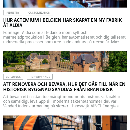
INDUSTRY
CUSTOMIZATION
HUR ACTEMIUM I BELGIEN HAR SKAPAT EN NY FABRIK
ÅT ALDIA
Företaget Aldia som är ledande inom sylt och
marmeladproduktion i Belgien, har automatiserat och digitaliserat
industriella processer som inte hade ändrats på trettio år. Mitt
under Covidpandemin gav företaget VINCI Energies’ industriella
varumärke i uppdrag att ställa om. ”Det var första gången som
Aldia fattade ett liknande beslut om en fabrik och de valde oss […]
BUILDINGS
PERFORMANCE
ATT RENOVERA OCH BEVARA, HUR DET GÅR TILL NÄR EN
HISTORISK BYGGNAD SKYDDAS FRÅN BRANDRISK
Att bevara ett nästan tusenårigt monuments historiska karaktär
och samtidigt leva upp till moderna säkerhetsnormer, det var
VanderLindens utmaning på slottet i Heeswijk. VINCI Energies
Building Solutions’ nederländska företag valde ett
tillvägagångssätt baserat på en teknisk hybrid lösning. Brabant-
hertigarnas slott i Heeswijk är en av södra Brabant-regionens
juveler, 150 km söder om Amsterdam i Nederländerna. Den […]