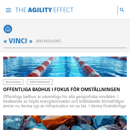
Gå direkt till sidans innehåll
Gå till huvudnavigeringen
Gå till forskning
Sö
Menu
Sök
Tillbaka till startsidan
« VINCI »
(
691
RESULTAT)
BUILDINGS
PERFORMANCE
OFFENTLIGA BADHUS I FOKUS FÖR OMSTÄLLNINGEN
Offentliga badhus är väsentliga för alla geografiska områden. I
beaktande av höjda energikostnader och brådskande klimatfrågor
äntrar nu denna typ av infrastruktur en ny fas. I denna föränderliga
tid, bidrar VINCI Energies med sin expertis för att simbassänger
ska bli mer tillgängliga, hållbara och smarta. I Belgiens
flamländska region byggs just nu en stor pool […]