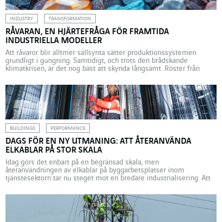
INDUSTRY
TRANSFORMATION
RÅVARAN, EN HJÄRTEFRÅGA FÖR FRAMTIDA
INDUSTRIELLA MODELLER
Att råvaror blir alltmer sällsynta sätter produktionssystemen
grundligt i gungning. Samtidigt, och trots den brådskande
klimatkrisen, är det nog bäst att skynda långsamt. Röster från
branschen berättar och funderar. Varje år förbrukar
världsekonomin över hundra miljarder ton råvaror, varav hälften
ungefär går till byggnadsindustrin som ensam genererar en
tredjedel av allt avfall och fyrtio procent […]
BUILDINGS
PERFORMANCE
DAGS FÖR EN NY UTMANING: ATT ÅTERANVÄNDA
ELKABLAR PÅ STOR SKALA
Idag görs det enbart på en begränsad skala, men
återanvändningen av elkablar på byggarbetsplatser inom
tjänstesektorn tar nu steget mot en bredare industrialisering. Att
skapa en ”reflex att återanvända” inom denna bransch på grund av
den brådskande klimatkrisen är ambitionen bakom detta projekt
som utvecklats av Cegelec Nord Grands Projets under varumärket
Circable. De är […]