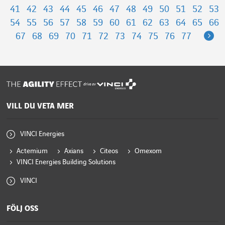
41
42
43
44
45
46
47
48
49
50
51
52
53
54
55
56
57
58
59
60
61
62
63
64
65
66
Ne
67
68
69
70
71
72
73
74
75
76
77
drivs av
VILL DU VETA MER
VINCI Energies
Actemium
Axians
Citeos
Omexom
VINCI Energies Building Solutions
VINCI
FÖLJ OSS