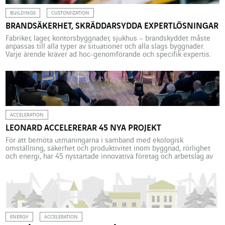
BUILDINGS
CUSTOMIZATION
BRANDSÄKERHET, SKRÄDDARSYDDA EXPERTLÖSNINGAR
Fabriker, lager, kontorsbyggnader, sjukhus – brandskyddet måste
anpassas till alla typer av situationer och alla slags byggnader.
Varje ärende kräver ad hoc-genomförande och specifik expertis.
Varje byggnad har brandskyddslösningar. Lösningarna är
oumbärliga för att garantera säkerheten, oavsett om det gäller
fabriker, vårdinrättningar eller kontorsbyggnader.
”Brandbekämpningsutrustning i byggnader, särskilt lager och
logistikcentrum, är föremål för olika […]
ACCELERATION
LEONARD ACCELERERAR 45 NYA PROJEKT
För att bemöta utmaningarna i samband med ekologisk
omställning, säkerhet och produktivitet inom byggnad, rörlighet
och energi, har 45 nystartade innovativa företag och arbetslag av
VINCI-anställda valts ut för att antas till ett av Leonards* fyra
accelerations- och stödprogram. ”Vi är mycket glada över att
välkomna dessa 45 nya projekt till Leonard”, förklarar Julien
Villalongue, […]
ENERGY
ACCELERATION