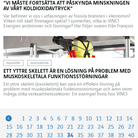
”VI MÅSTE FORTSÄTTA ATT PÅSKYNDA MINSKNINGEN
AV VÅRT KOLDIOXIDAVTRYCK”
Var befinner vi oss i utfasningen av fossila bränslen i ekonomin?
Vilken roll skall företagen spela? I synnerhet, vilka är VINCI
Energies ambitioner och lösningar? Här följer svaren från François
Gemenne, som är professor vid Sciences Po Paris och vid
universitetet i Liège och som är medförfattare till IPCC-rapporten,
och från Corinne Lanièce, som är […]
INDUSTRY
INNOVATION
ETT YTTRE SKELETT ÄR EN LÖSNING PÅ PROBLEM MED
MUSKOSKELETALA FUNKTIONSSTÖRNINGAR
Ett yttre skelett (exoskelett) kan vara en effektiv lösning på
problem med muskoskeletala funktionsstörningar och även inom
många olika verksamhetssektorer. Ett exempel finns hos VINCI
Facilities, vars tekniker nu är utrustade med
rörelsehjälpsanordningar alltefter behov. Dessa ger en garanterad
effekt för bekvämlighet i arbetet. I början av 2021 tillkännagav
Hilti Group, som är specialist på […]
Previous
1
2
3
4
5
6
7
8
9
10
11
12
13
14
15
16
17
18
19
20
21
22
23
24
25
26
27
28
29
30
31
32
33
34
35
36
37
38
39
40