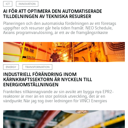
ICT
INNOVATION
AI FÖR ATT OPTIMERA DEN AUTOMATISERADE
TILLDELNINGEN AV TEKNISKA RESURSER
Planeringen och den automatiska fördelningen av ett företags
uppgifter och resurser går hela tiden framåt. NEO Schedule,
Axians programvarulösning, är ett av de framgångsrikaste
exemplen på detta tack vare framsteg inom artificiell intelligens. I
företagen kan planeringen av uppgifter och resurser snabbt bli en
huvudvärk. I vilket fall som helst är det ofta ett ständigt […]
ENERGY
TRANSFORMATION
INDUSTRIELL FÖRÄNDRING INOM
KÄRNKRAFTSSEKTORN ÄR NYCKELN TILL
ENERGIOMSTÄLLNINGEN
Frankrikes tillkännagivande av sin avsikt att bygga nya EPR2-
reaktorer är mer än en stor politisk utveckling, det är en
vändpunkt. När jag tog över ledningen för VINCI Energies
kärnkraftsdivision år 2019, var den allmänna tendensen
fortfarande att kärnkraftssektorn skulle osynliggöras. Inom loppet
av två år, på grund av effekten av både klimatkrisen och trycket på
energimarknaden, […]