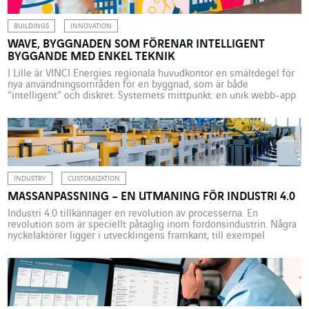
BUILDINGS
INNOVATION
WAVE, BYGGNADEN SOM FÖRENAR INTELLIGENT
BYGGANDE MED ENKEL TEKNIK
I Lille är VINCI Energies regionala huvudkontor en smältdegel för
nya användningsområden för en byggnad, som är både
”intelligent” och diskret. Systemets mittpunkt: en unik webb-app
som gör det möjligt för individer att växelverka med
byggnadernas lokaler. Det intelligenta byggandet presenteras
oftast som en av de viktigaste markörerna för omvandling av
arbetsmetoder, men har ännu […]
INDUSTRY
CUSTOMIZATION
MASSANPASSNING – EN UTMANING FÖR INDUSTRI 4.0
Industri 4.0 tillkännager en revolution av processerna. En
revolution som är speciellt påtaglig inom fordonsindustrin. Några
nyckelaktörer ligger i utvecklingens framkant, till exempel
Stellantis-gruppen som Actemium, en del av VINCI Energies,
arbetar för. Uppgiften är att kombinera anpassning och smidighet.
Modellen för massproduktion utifrån principen om ”en produkt,
en fabrik, ett land” är förlegad. Idag […]