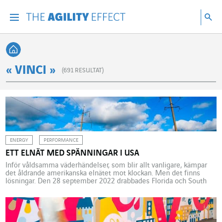
Gå direkt till sidans innehåll
Gå till huvudnavigeringen
Gå till forskning
Sö
Menu
Sök
Tillbaka till startsidan
« VINCI »
(
691
RESULTAT)
ENERGY
PERFORMANCE
ETT ELNÄT MED SPÄNNINGAR I USA
Inför våldsamma väderhändelser, som blir allt vanligare, kämpar
det åldrande amerikanska elnätet mot klockan. Men det finns
lösningar. Den 28 september 2022 drabbades Florida och South
Carolina av orkanen Ian, som var en av de värsta orkanerna i USA:s
historia. Denna kategori 4-storm orsakade mer än 60 människors
död och gjorde 2,7 miljoner människor strömlösa. […]