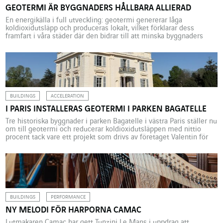
GEOTERMI ÄR BYGGNADERS HÅLLBARA ALLIERAD
En energikälla i full utveckling: geotermi genererar låga
koldioxidutsläpp och produceras lokalt, vilket förklarar dess
framfart i våra städer där den bidrar till att minska byggnaders
miljöavtryck. VINCI Energies’ företag har i många års tid utvecklat
stor expertis och erfarenhet inom området och ökar därmed nu
antalet geotermiska projekt som de driver.
BUILDINGS
ACCELERATION
I PARIS INSTALLERAS GEOTERMI I PARKEN BAGATELLE
Tre historiska byggnader i parken Bagatelle i västra Paris ställer nu
om till geotermi och reducerar koldioxidutsläppen med nittio
procent tack vare ett projekt som drivs av företaget Valentin för
Fondation Mansart. Slottet Bagatelle, villan Windsor och villan
Amelia, som ligger i Boulogne-skogen i Paris, lyfts ny av ett
ambitiöst projekt som drivs av Fondation […]
BUILDINGS
PERFORMANCE
NY MELODI FÖR HARPORNA CAMAC
Lutmakaren Camac har gett Tunzini Le Mans i uppdrag att