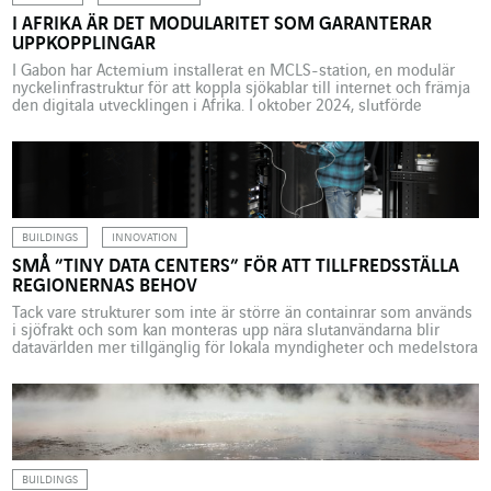
I AFRIKA ÄR DET MODULARITET SOM GARANTERAR
UPPKOPPLINGAR
I Gabon har Actemium installerat en MCLS-station, en modulär
nyckelinfrastruktur för att koppla sjökablar till internet och främja
den digitala utvecklingen i Afrika. I oktober 2024, slutförde
Actemium installationen av en ny modulär uppkopplingsstation
för kablar i Gabon (Modular Cable Landing Station, MCLS) i
anslutning till en fiberoptisk sjökabel. Bygget representerar en
nyckeletapp i en […]
BUILDINGS
INNOVATION
SMÅ ”TINY DATA CENTERS” FÖR ATT TILLFREDSSTÄLLA
REGIONERNAS BEHOV
Tack vare strukturer som inte är större än containrar som används
i sjöfrakt och som kan monteras upp nära slutanvändarna blir
datavärlden mer tillgänglig för lokala myndigheter och medelstora
företag. Exempel från Angers med Cegelec. Användningen av data
i hushåll och på företag har fullkomligt exploderat, 5G sprider sig
snabbt och föremål kopplas upp till […]
BUILDINGS