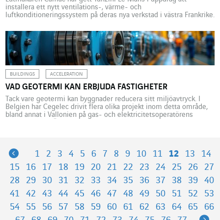
installera ett nytt ventilations-, värme- och
luftkonditioneringssystem på deras nya verkstad i västra Frankrike.
Resultatet berättar om hur ny klimatteknik kan spela till historiskt
hantverks toner för att garantera mästerlig musik.
©AtypixKlimatteknik brukar inte vara känt för ljuv musik, men det
finns ett undantag. Mitt […]
BUILDINGS
ACCELERATION
VAD GEOTERMI KAN ERBJUDA FASTIGHETER
Tack vare geotermi kan byggnader reducera sitt miljöavtryck. I
Belgien har Cegelec drivit flera olika projekt inom detta område,
bland annat i Vallonien på gas- och elektricitetsoperatörens
regionala säte. Även i västra Paris i Frankrike har tre historiska
byggnader i parken Bagatelle lyfts av ett ambitiöst
energiomställningsprojekt. Geotermi bygger på den värme som
finns under […]
Previous
1
2
3
4
5
6
7
8
9
10
11
12
13
14
15
16
17
18
19
20
21
22
23
24
25
26
27
28
29
30
31
32
33
34
35
36
37
38
39
40
41
42
43
44
45
46
47
48
49
50
51
52
53
54
55
56
57
58
59
60
61
62
63
64
65
66
Ne