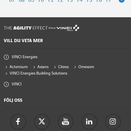
67
68
69
70
71
72
73
74
75
76
77
drivs av
VILL DU VETA MER
VINCI Energies
Actemium
Axians
Citeos
Omexom
VINCI Energies Building Solutions
VINCI
FÖLJ OSS